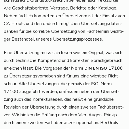
schafts­recht, Grund­stücks­recht aber eben auch Text­sor­ten
wie Geschäfts­be­rich­te, Ver­trä­ge, Berich­te oder Kata­lo­ge.
Neben fach­lich kom­pe­ten­ten Über­set­zern ist der Ein­satz von
CAT-Tools und den dadurch mög­li­chen Über­set­zungs­da­ten­
ban­ken für die kor­rek­te Über­set­zung von Fach­ter­mi­ni wich­ti­
ger Bestand­teil unse­res Übersetzungsprozesses.
Eine Über­set­zung muss sich lesen wie ein Ori­gi­nal, was sich
durch tech­ni­sche Kom­pe­tenz und kor­rek­ten Sprach­ge­brauch
errei­chen lässt. Die Vor­ga­ben der
Norm
17100
DIN
EN
ISO
zu Über­set­zungs­vor­ha­ben sind für uns eine wich­ti­ge Richt­
schnur. Alle Über­set­zun­gen, die gemäß der ISO-Norm
17100 aus­ge­führt wer­den, umfas­sen neben der Über­set­
zung auch das Kor­rek­tur­le­sen, das heißt eine gründ­li­che
Revi­si­on der Über­set­zung durch einen zwei­ten Fach­über­set­
zer. Wir bie­ten die Prü­fung nach dem Vier-Augen-Prin­zip
durch einen zwei­ten Fach­über­set­zer optio­nal an. Bei Groß­