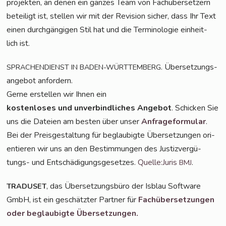
pro­jek­ten, an denen ein gan­zes Team von Fach­über­set­zern
betei­ligt ist, stel­len wir mit der Revi­si­on sicher, dass Ihr Text
einen durch­gän­gi­gen Stil hat und die Ter­mi­no­lo­gie ein­heit­
lich ist.
. Über­set­zungs­
SPRACHENDIENST
IN
BADEN-WÜRTTEMBERG
an­ge­bot anfordern.
Ger­ne erstel­len wir Ihnen ein
kos­ten­lo­ses und unver­bind­li­ches Ange­bot
. Schi­cken Sie
uns die Datei­en am bes­ten über unser
Anfra­ge­for­mu­lar
.
Bei der Preis­ge­stal­tung für beglau­big­te Über­set­zun­gen ori­
en­tie­ren wir uns an den Bestim­mun­gen des Jus­tiz­ver­gü­
tungs- und Ent­schä­di­gungs­ge­set­zes.
Quelle:Juris
.
BMJ
, das Über­set­zungs­bü­ro der Isblau Soft­ware
TRADUSET
GmbH, ist ein geschätz­ter Part­ner für
Fach­über­set­zun­gen
oder beglau­big­te Übersetzungen.