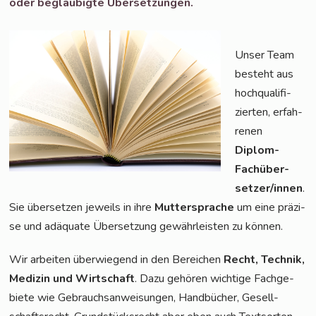
oder beglau­big­te Übersetzungen.
Unser Team
besteht aus
hoch­qua­li­fi­
zier­ten, erfah­
re­nen
Diplom-
Fach­über­
set­zer/in­nen
.
Sie über­set­zen jeweils in ihre
Mut­ter­spra­che
um eine prä­zi­
se und adäqua­te Über­set­zung gewähr­leis­ten zu können.
Wir arbei­ten über­wie­gend in den Berei­chen
Recht, Tech­nik,
Medi­zin und Wirt­schaft
. Dazu gehö­ren wich­ti­ge Fach­ge­
bie­te wie Gebrauchs­an­wei­sun­gen, Hand­bü­cher, Gesell­