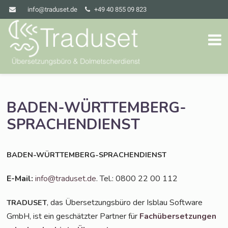
info@traduset.de
+49 40 855 09 823
BADEN-WÜRTTEMBERG-
SPRACHENDIENST
BADEN-WÜRTTEMBERG-SPRACHENDIENST
E-Mail:
info@traduset.de
. Tel.: 0800 22 00 112
, das Über­set­zungs­bü­ro der Isblau Soft­ware
TRADUSET
GmbH, ist ein geschätz­ter Part­ner für
Fach­über­set­zun­gen