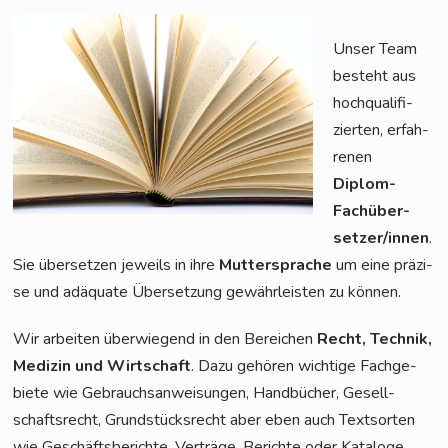
Unser Team
besteht aus
hoch­qua­li­fi­
zier­ten, erfah­
re­nen
Diplom-
Fach­über­
set­zer/in­nen
.
Sie über­set­zen jeweils in ihre
Mut­ter­spra­che
um eine prä­zi­
se und adäqua­te Über­set­zung gewähr­leis­ten zu können.
Wir arbei­ten über­wie­gend in den Berei­chen
Recht, Tech­nik,
Medi­zin und Wirt­schaft
. Dazu gehö­ren wich­ti­ge Fach­ge­
bie­te wie Gebrauchs­an­wei­sun­gen, Hand­bü­cher, Gesell­
schafts­recht, Grund­stücks­recht aber eben auch Text­sor­ten
wie Geschäfts­be­rich­te, Ver­trä­ge, Berich­te oder Kata­lo­ge.