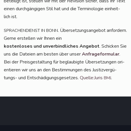
betei­ligt ist, stel­len wir mit der Revi­si­on sicher, dass Ihr Text
einen durch­gän­gi­gen Stil hat und die Ter­mi­no­lo­gie ein­heit­
lich ist.
. Über­set­zungs­an­ge­bot anfordern.
SPRACHENDIENST
IN
BONN
Ger­ne erstel­len wir Ihnen ein
kos­ten­lo­ses und unver­bind­li­ches Ange­bot
. Schi­cken Sie
uns die Datei­en am bes­ten über unser
Anfra­ge­for­mu­lar
.
Bei der Preis­ge­stal­tung für beglau­big­te Über­set­zun­gen ori­
en­tie­ren wir uns an den Bestim­mun­gen des Jus­tiz­ver­gü­
tungs- und Ent­schä­di­gungs­ge­set­zes.
Quelle:Juris
.
BMJ