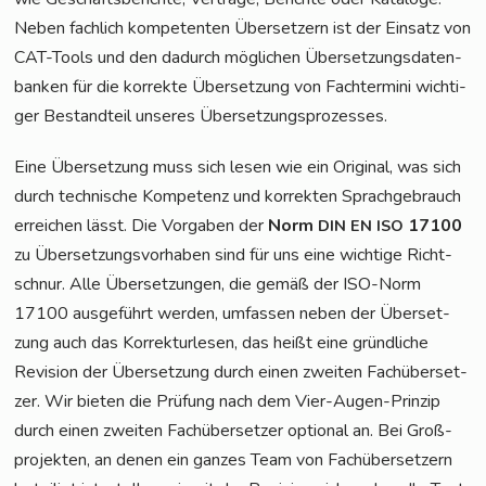
Neben fach­lich kom­pe­ten­ten Über­set­zern ist der Ein­satz von
CAT-Tools und den dadurch mög­li­chen Über­set­zungs­da­ten­
ban­ken für die kor­rek­te Über­set­zung von Fach­ter­mi­ni wich­ti­
ger Bestand­teil unse­res Übersetzungsprozesses.
Eine Über­set­zung muss sich lesen wie ein Ori­gi­nal, was sich
durch tech­ni­sche Kom­pe­tenz und kor­rek­ten Sprach­ge­brauch
errei­chen lässt. Die Vor­ga­ben der
Norm
17100
DIN
EN
ISO
zu Über­set­zungs­vor­ha­ben sind für uns eine wich­ti­ge Richt­
schnur. Alle Über­set­zun­gen, die gemäß der ISO-Norm
17100 aus­ge­führt wer­den, umfas­sen neben der Über­set­
zung auch das Kor­rek­tur­le­sen, das heißt eine gründ­li­che
Revi­si­on der Über­set­zung durch einen zwei­ten Fach­über­set­
zer. Wir bie­ten die Prü­fung nach dem Vier-Augen-Prin­zip
durch einen zwei­ten Fach­über­set­zer optio­nal an. Bei Groß­
pro­jek­ten, an denen ein gan­zes Team von Fach­über­set­zern