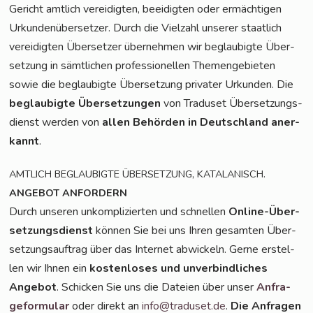
Gericht amt­lich ver­ei­dig­ten, beei­dig­ten oder ermäch­ti­gen
Urkun­den­über­set­zer. Durch die Viel­zahl unse­rer staat­lich
ver­ei­dig­ten Über­set­zer über­neh­men wir beglau­big­te Über­
set­zung in sämt­li­chen pro­fes­sio­nel­len The­men­ge­bie­ten
sowie die beglau­big­te Über­set­zung pri­va­ter Urkun­den. Die
beglau­big­te Über­set­zun­gen
von Tra­du­set Über­set­zungs­
dienst wer­den von
allen Behör­den in Deutsch­land aner­
kannt
.
,
.
AMTLICH
BEGLAUBIGTE
ÜBERSETZUNG
KATALANISCH
ANGEBOT
ANFORDERN
Durch unse­ren unkom­pli­zier­ten und schnel­len
Online-Über­
set­zungs­dienst
kön­nen Sie bei uns Ihren gesam­ten Über­
set­zungs­auf­trag über das Inter­net abwi­ckeln. Ger­ne erstel­
len wir Ihnen ein
kos­ten­lo­ses und unver­bind­li­ches
Ange­bot
. Schi­cken Sie uns die Datei­en über unser
Anfra­
ge­for­mu­lar
oder direkt an
info@traduset.de
.
Die Anfra­gen