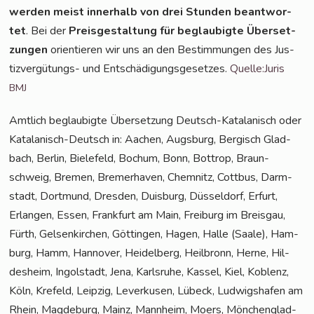
wer­den meist inner­halb von drei Stun­den beant­wor­
tet
. Bei der
Preis­ge­stal­tung für beglau­big­te Über­set­
zun­gen
ori­en­tie­ren wir uns an den Bestim­mun­gen des Jus­
tiz­ver­gü­tungs- und Ent­schä­di­gungs­ge­set­zes.
Quelle:Juris
BMJ
Amt­lich beglau­big­te Über­set­zung Deutsch-Kata­la­nisch oder
Kata­la­nisch-Deutsch in: Aachen, Augs­burg, Ber­gisch Glad­
bach, Ber­lin, Bie­le­feld, Bochum, Bonn, Bot­trop, Braun­
schweig, Bre­men, Bre­mer­ha­ven, Chem­nitz, Cott­bus, Darm­
stadt, Dort­mund, Dres­den, Duis­burg, Düs­sel­dorf, Erfurt,
Erlan­gen, Essen, Frank­furt am Main, Frei­burg im Breis­gau,
Fürth, Gel­sen­kir­chen, Göt­tin­gen, Hagen, Hal­le (Saa­le), Ham­
burg, Hamm, Han­no­ver, Hei­del­berg, Heil­bronn, Her­ne, Hil­
des­heim, Ingol­stadt, Jena, Karls­ru­he, Kas­sel, Kiel, Koblenz,
Köln, Kre­feld, Leip­zig, Lever­ku­sen, Lübeck, Lud­wigs­ha­fen am
Rhein, Mag­de­burg, Mainz, Mann­heim, Moers, Mön­chen­glad­