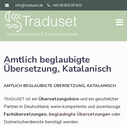
info@traduset.de
+49 40 855 09 823
Amtlich beglaubigte
Übersetzung, Katalanisch
,
AMTLICH
BEGLAUBIGTE
ÜBERSETZUNG
KATALANISCH
ist ein
Über­set­zungs­bü­ro
und ein geschätz­ter
TRADUSET
Part­ner in Deutsch­land, wenn kom­pe­ten­te und zuver­läs­si­ge
Fach­über­set­zun­gen,
beglau­big­te Über­set­zun­gen
oder
Dol­met­scher­diens­te benö­tigt werden.