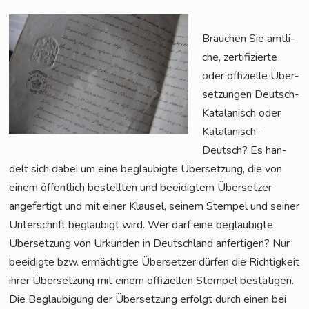
Brau­chen Sie amt­li­
che, zer­ti­fi­zier­te
oder offi­zi­el­le Über­
set­zun­gen Deutsch-
Kata­la­nisch oder
Kata­la­nisch-
Deutsch? Es han­
delt sich dabei um eine beglau­big­te Über­set­zung, die von
einem öffent­lich bestell­ten und beei­dig­tem Über­set­zer
ange­fer­tigt und mit einer Klau­sel, sei­nem Stem­pel und sei­ner
Unter­schrift beglau­bigt wird. Wer darf eine beglau­big­te
Über­set­zung von Urkun­den in Deutsch­land anfer­ti­gen? Nur
beei­dig­te bzw. ermäch­tig­te Über­set­zer dür­fen die Rich­tig­keit
ihrer Über­set­zung mit einem offi­zi­el­len Stem­pel bestä­ti­gen.
Die Beglau­bi­gung der Über­set­zung erfolgt durch einen bei