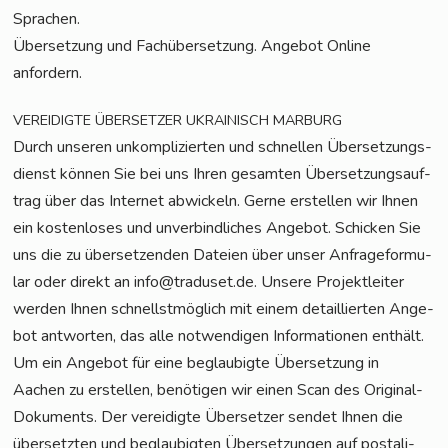
Sprachen.
Über­set­zung und Fach­über­set­zung. Ange­bot Online
anfordern.
VEREIDIGTE
ÜBERSETZER
UKRAINISCH
MARBURG
Durch unse­ren unkom­pli­zier­ten und schnel­len Über­set­zungs­
dienst kön­nen Sie bei uns Ihren gesam­ten Über­set­zungs­auf­
trag über das Inter­net abwi­ckeln. Ger­ne erstel­len wir Ihnen
ein kos­ten­lo­ses und unver­bind­li­ches Ange­bot. Schi­cken Sie
uns die zu über­set­zen­den Datei­en über unser Anfra­ge­for­mu­
lar oder direkt an info@traduset.de. Unse­re Pro­jekt­lei­ter
wer­den Ihnen schnellst­mög­lich mit einem detail­lier­ten Ange­
bot ant­wor­ten, das alle not­wen­di­gen Infor­ma­tio­nen ent­hält.
Um ein Ange­bot für eine beglau­big­te Über­set­zung in
Aachen zu erstel­len, benö­ti­gen wir einen Scan des Ori­gi­nal-
Doku­ments. Der ver­ei­dig­te Über­set­zer sen­det Ihnen die
über­setz­ten und beglau­big­ten Über­set­zun­gen auf pos­ta­li­