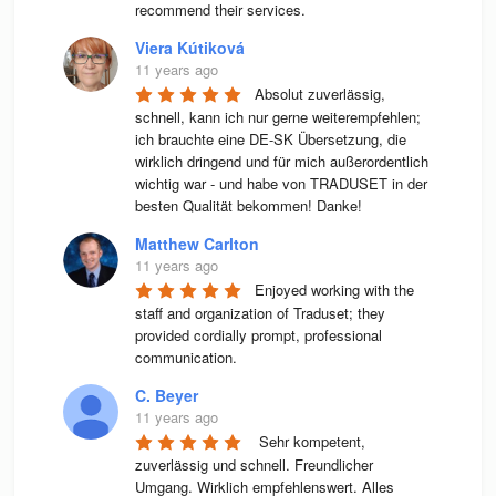
recommend their services.
Viera Kútiková
11 years ago
Absolut zuverlässig, 
schnell, kann ich nur gerne weiterempfehlen; 
ich brauchte eine DE-SK Übersetzung, die 
wirklich dringend und für mich außerordentlich 
wichtig war - und habe von TRADUSET in der 
besten Qualität bekommen! Danke!
Matthew Carlton
11 years ago
Enjoyed working with the 
staff and organization of Traduset; they 
provided cordially prompt, professional 
communication.
C. Beyer
11 years ago
 Sehr kompetent, 
zuverlässig und schnell. Freundlicher 
Umgang. Wirklich empfehlenswert. Alles 