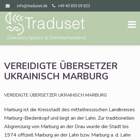
info@traduset.de
+49 40 855 09 823
VEREIDIGTE
ÜBERSETZER
UKRAINISCH
MARBURG
VEREIDIGTE
ÜBERSETZER
UKRAINISCH
MARBURG
Mar­burg ist die Kreis­stadt des mit­tel­hes­si­schen Land­krei­ses
Mar­burg-Bie­den­kopf und liegt an der Lahn. Zur tra­di­tio­nel­len
Abgren­zung von Mar­burg an der Drau wur­de die Stadt bis
1974 offi­zi­ell Mar­burg an der Lahn bzw. Mar­burg a. d. Lahn