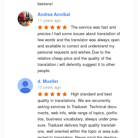
bestens! 
Andrea Annibal
11 years ago
The service was fast and 
precise.I had some issues about translation of 
few words and the translator was always open 
and available to correct and understand my 
personal requests and wishes.Due to the 
relative cheap price and the quality of the 
translation i will defenitly suggest it to other 
people.
d. Mueller
13 years ago
High stan­dard and best 
qua­lity in trans­la­ti­ons. We are recur­rently 
asking ser­vices to Tra­du­set. Tech­ni­cal docu­
ments, web info, wide range of topics, port­fo­
lios, busi­ness voca­bu­lary, always under pres­
sure. Tra­du­set deli­vers high qua­lity trans­la­ti­
ons, well ori­en­ted wit­hin the topic or area sub­
jec­ted to trans­la­tion. Never mind the desti­na­