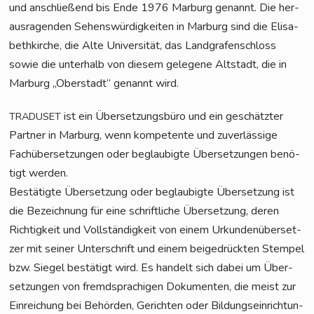
und anschlie­ßend bis Ende 1976 Mar­burg genannt. Die her­
aus­ra­gen­den Sehens­wür­dig­kei­ten in Mar­burg sind die Eli­sa­
beth­kir­che, die Alte Uni­ver­si­tät, das Land­gra­fen­schloss
sowie die unter­halb von die­sem gele­ge­ne Alt­stadt, die in
Mar­burg „Ober­stadt“ genannt wird.
ist ein Über­set­zungs­bü­ro und ein geschätz­ter
TRADUSET
Part­ner in Mar­burg, wenn kom­pe­ten­te und zuver­läs­si­ge
Fach­über­set­zun­gen oder beglau­big­te Über­set­zun­gen benö­
tigt werden.
Bestä­tig­te Über­set­zung oder beglau­big­te Über­set­zung ist
die Bezeich­nung für eine schrift­li­che Über­set­zung, deren
Rich­tig­keit und Voll­stän­dig­keit von einem Urkun­den­über­set­
zer mit sei­ner Unter­schrift und einem bei­gedrück­ten Stem­pel
bzw. Sie­gel bestä­tigt wird. Es han­delt sich dabei um Über­
set­zun­gen von fremd­spra­chi­gen Doku­men­ten, die meist zur
Ein­rei­chung bei Behör­den, Gerich­ten oder Bil­dungs­ein­rich­tun­