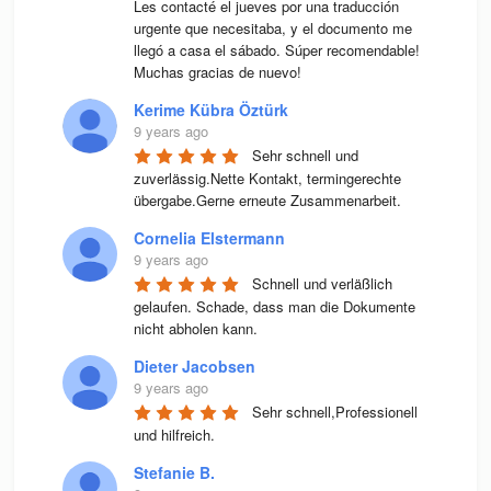
Les contacté el jueves por una traducción 
urgente que necesitaba, y el documento me 
llegó a casa el sábado. Súper recomendable! 
Muchas gracias de nuevo!
Kerime Kübra Öztürk
9 years ago
Sehr schnell und 
zuverlässig.Nette Kontakt, termingerechte 
übergabe.Gerne erneute Zusammenarbeit.
Cornelia Elstermann
9 years ago
Schnell und verläßlich 
gelaufen. Schade, dass man die Dokumente 
nicht abholen kann.
Dieter Jacobsen
9 years ago
Sehr schnell,Professionell 
und hilfreich.
Stefanie B.