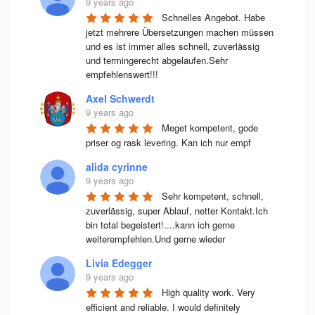
9 years ago
Schnelles Angebot. Habe 
jetzt mehrere Übersetzungen machen müssen 
und es ist immer alles schnell, zuverlässig 
und termingerecht abgelaufen.Sehr 
empfehlenswert!!!
Axel Schwerdt
9 years ago
Meget kompetent, gode 
priser og rask levering. Kan ich nur empf
alida cyrinne
9 years ago
Sehr kompetent, schnell, 
zuverlässig, super Ablauf, netter Kontakt.Ich 
bin total begeistert!....kann ich gerne 
weiterempfehlen.Und gerne wieder
Livia Edegger
9 years ago
High quality work. Very 
efficient and reliable. I would definitely 