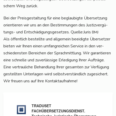
schem Weg zurück.
Bei der Preis­ge­stal­tung für eine beglau­big­te Über­set­zung
ori­en­tie­ren wir uns an den Bestim­mun­gen des Jus­tiz­ver­gü­
tungs- und Ent­schä­di­gungs­ge­set­zes. Quelle:Juris
BMJ
Als öffent­lich bestell­te und all­ge­mein beei­dig­te Über­set­zer
bie­ten wir Ihnen einen umfang­rei­chen Ser­vice in den ver­
schie­dens­ten Berei­chen der Sprach­mitt­lung. Wir garan­tie­ren
eine schnel­le und zuver­läs­si­ge Erle­di­gung Ihrer Auf­trä­ge.
Eine ver­trau­li­che Behand­lung Ihrer gesam­ten zur Ver­fü­gung
gestell­ten Unter­la­gen wird selbst­ver­ständ­lich zuge­si­chert.
Wir freu­en uns auf Ihre Kontaktaufnahme!
TRADUSET
FACHÜBERSETZUNGSDIENST.
Technische, juristische Übersetzung.