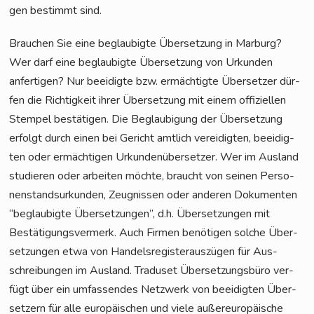
gen bestimmt sind.
Brau­chen Sie eine beglau­big­te Über­set­zung in Mar­burg?
Wer darf eine beglau­big­te Über­set­zung von Urkun­den
anfer­ti­gen? Nur beei­dig­te bzw. ermäch­tig­te Über­set­zer dür­
fen die Rich­tig­keit ihrer Über­set­zung mit einem offi­zi­el­len
Stem­pel bestä­ti­gen. Die Beglau­bi­gung der Über­set­zung
erfolgt durch einen bei Gericht amt­lich ver­ei­dig­ten, beei­dig­
ten oder ermäch­ti­gen Urkun­den­über­set­zer. Wer im Aus­land
stu­die­ren oder arbei­ten möch­te, braucht von sei­nen Per­so­
nen­stand­sur­kun­den, Zeug­nis­sen oder ande­ren Doku­men­ten
“beglau­big­te Über­set­zun­gen”, d.h. Über­set­zun­gen mit
Bestä­ti­gungs­ver­merk. Auch Fir­men benö­ti­gen sol­che Über­
set­zun­gen etwa von Han­dels­re­gis­ter­aus­zü­gen für Aus­
schrei­bun­gen im Aus­land. Tra­du­set Über­set­zungs­bü­ro ver­
fügt über ein umfas­sen­des Netz­werk von beei­dig­ten Über­
set­zern für alle euro­päi­schen und vie­le außer­eu­ro­päi­sche