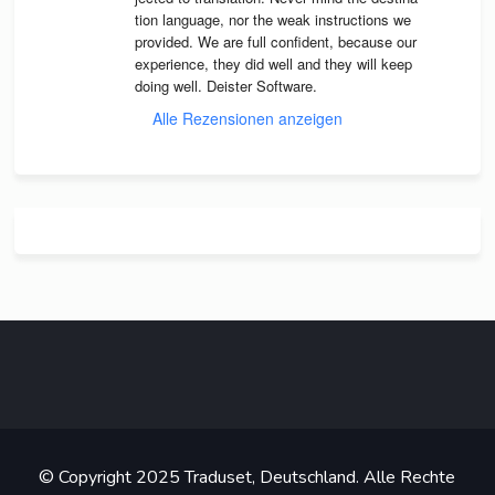
tion lan­guage, nor the weak instruc­tions we 
pro­vi­ded. We are full con­fi­dent, because our 
expe­ri­ence, they did well and they will keep 
doing well. Deis­ter Software.
Alle Rezensionen anzeigen
© Copyright 2025 Traduset, Deutschland. Alle Rechte