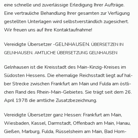
eine schnel­le und zuver­läs­si­ge Erle­di­gung Ihrer Auf­trä­ge.
Eine ver­trau­li­che Behand­lung Ihrer gesam­ten zur Ver­fü­gung
gestell­ten Unter­la­gen wird selbst­ver­ständ­lich zuge­si­chert.
Wir freu­en uns auf Ihre Kontaktaufnahme!
Ver­ei­dig­te Über­set­zer -GELNHAUSEN.
ÜBERSETZEN
IN
.
GELNHAUSEN
AMTLICHE
ÜBERSETZUNG
GELNHAUSEN
Geln­hau­sen ist die Kreis­stadt des Main-Kin­zig-Krei­ses im
Süd­os­ten Hes­sens. Die ehe­ma­li­ge Reichs­stadt liegt auf hal­
ber Stre­cke zwi­schen Frank­furt am Main und Ful­da am öst­li­
chen Rand des Rhein-Main-Gebie­tes. Sie trägt seit dem 26.
April 1978 die amt­li­che Zusatzbezeichnung.
Ver­ei­dig­te Über­set­zer ganz Hes­sen: Frank­furt am Main,
Wies­ba­den, Kas­sel, Darm­stadt, Offen­bach am Main, Hanau,
Gie­ßen, Mar­burg, Ful­da, Rüs­sels­heim am Main, Bad Hom­