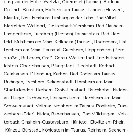
burg vor der Höhe, Wetz­lar, Ober­ur­sel (Tau­nus), Rod­gau,
Drei­eich, Bens­heim, Hof­heim am Tau­nus, Lan­gen (Hes­sen),
Main­tal, Neu-Isen­burg, Lim­burg an der Lahn, Bad Vil­bel,
Mör­fel­den-Wall­dorf, Dietzenbach,Viernheim, Bad Nau­heim,
Lam­pert­heim, Fried­berg (Hes­sen) Tau­nus­stein, Bad Hers­
feld, Mühl­heim am Main, Kelk­heim (Tau­nus), Röder­mark, Hat­
ters­heim am Main, Bau­na­tal, Gries­heim, Hep­pen­heim (Berg­
stra­ße), Butz­bach, Groß-Gerau, Wei­ter­stadt, Fried­richs­dorf,
Idstein, Oberts­hau­sen, Pfung­stadt, Ried­stadt, Kor­bach,
Geln­hau­sen, Dil­len­burg, Kar­ben, Bad Soden am Tau­nus,
Büdin­gen, Esch­born, Seli­gen­stadt, Flörs­heim am Main,
Stadt­al­len­dorf, Her­born, Groß-Umstadt, Bruch­kö­bel, Nid­der­
au, Hai­ger, Esch­we­ge, Heu­sen­stamm, Hoch­heim am Main,
Schwalm­stadt, Vell­mar, Kron­berg im Tau­nus, Pohl­heim, Fran­
ken­berg (Eder), Nid­da, Baben­hau­sen, Bad Wil­dun­gen, Kels­
ter­bach, Gins­heim-Gus­tavs­burg, Hün­feld, Elt­ville am Rhein,
Kün­zell, Bür­stadt, König­stein im Tau­nus, Rein­heim, See­heim-