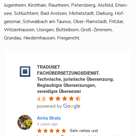
Jugenheim, Kirch­hain, Raun­heim, Peters­berg, Als­feld, Erlen­
see, Schlüch­tern, Bad Arol­sen, Michel­stadt, Die­burg, Hof­
geis­mar, Schwal­bach am Tau­nus, Ober-Ram­stadt, Fritz­lar,
Wit­zen­hau­sen, Usin­gen, Büt­tel­born, Groß-Zim­mern,
Gründau, Nie­dern­hau­sen, Freigericht.
TRADUSET
FACHÜBERSETZUNGSDIENST.
Technische, juristische Übersetzung.
Beglaubigte Übersetzungen,
vereidigte Übersetzer
4.8
Anita Shala
4 years ago
Sehr nettes und 