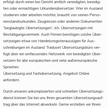
erfolgt durch einen bei Gericht amt­lich ver­ei­dig­ten, beei­dig­
ten oder ermäch­ti­gen Urkun­den­über­set­zer. Wer im Aus­land
stu­die­ren oder arbei­ten möch­te, braucht von sei­nen Per­so­
nen­stand­sur­kun­den, Zeug­nis­sen oder ande­ren Doku­men­ten
“beglau­big­te Über­set­zun­gen”, d.h. Über­set­zun­gen mit
Bestä­ti­gungs­ver­merk. Auch Fir­men benö­ti­gen sol­che Über­
set­zun­gen etwa von Han­dels­re­gis­ter­aus­zü­gen für Aus­
schrei­bun­gen im Aus­land. Tra­du­set Über­set­zungs­bü­ro ver­
fügt über ein umfas­sen­des Netz­werk von beei­dig­ten Über­
set­zern für alle euro­päi­schen und vie­le außer­eu­ro­päi­sche
Sprachen.
Über­set­zung und Fach­über­set­zung. Ange­bot Online
anfordern.
Durch unse­ren unkom­pli­zier­ten und schnel­len Über­set­zungs­
dienst kön­nen Sie bei uns Ihren gesam­ten Über­set­zungs­auf­
trag über das Inter­net abwi­ckeln. Ger­ne erstel­len wir Ihnen