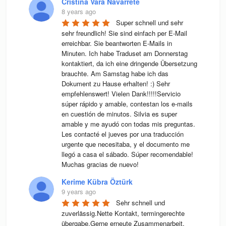
Cristina Vara Navarrete
8 years ago
Super schnell und sehr 
sehr freundlich! Sie sind einfach per E-Mail 
erreichbar. Sie beantworten E-Mails in 
Minuten. Ich habe Traduset am Donnerstag 
kontaktiert, da ich eine dringende Übersetzung 
brauchte. Am Samstag habe ich das 
Dokument zu Hause erhalten! :) Sehr 
empfehlenswert! Vielen Dank!!!!!Servicio 
súper rápido y amable, contestan los e-mails 
en cuestión de minutos. Silvia es super 
amable y me ayudó con todas mis preguntas. 
Les contacté el jueves por una traducción 
urgente que necesitaba, y el documento me 
llegó a casa el sábado. Súper recomendable! 
Muchas gracias de nuevo!
Kerime Kübra Öztürk
9 years ago
Sehr schnell und 
zuverlässig.Nette Kontakt, termingerechte 
übergabe.Gerne erneute Zusammenarbeit.