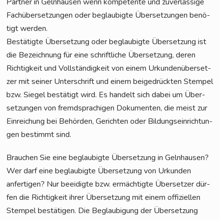
Part­ner in Geln­hau­sen wenn kom­pe­ten­te und zuver­läs­si­ge
Fach­über­set­zun­gen oder beglau­big­te Über­set­zun­gen benö­
tigt werden.
Bestä­tig­te Über­set­zung oder beglau­big­te Über­set­zung ist
die Bezeich­nung für eine schrift­li­che Über­set­zung, deren
Rich­tig­keit und Voll­stän­dig­keit von einem Urkun­den­über­set­
zer mit sei­ner Unter­schrift und einem bei­gedrück­ten Stem­pel
bzw. Sie­gel bestä­tigt wird. Es han­delt sich dabei um Über­
set­zun­gen von fremd­spra­chi­gen Doku­men­ten, die meist zur
Ein­rei­chung bei Behör­den, Gerich­ten oder Bil­dungs­ein­rich­tun­
gen bestimmt sind.
Brau­chen Sie eine beglau­big­te Über­set­zung in Geln­hau­sen?
Wer darf eine beglau­big­te Über­set­zung von Urkun­den
anfer­ti­gen? Nur beei­dig­te bzw. ermäch­tig­te Über­set­zer dür­
fen die Rich­tig­keit ihrer Über­set­zung mit einem offi­zi­el­len
Stem­pel bestä­ti­gen. Die Beglau­bi­gung der Über­set­zung