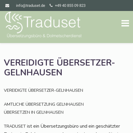
info@traduset.de
+49 40 855 09 823
VEREIDIGTE
ÜBERSETZER-
GELNHAUSEN
VEREIDIGTE
ÜBERSETZER-GELNHAUSEN
AMTLICHE
ÜBERSETZUNG
GELNHAUSEN
ÜBERSETZEN
IN
GELNHAUSEN
ist ein Über­set­zungs­bü­ro und ein geschätz­ter
TRADUSET