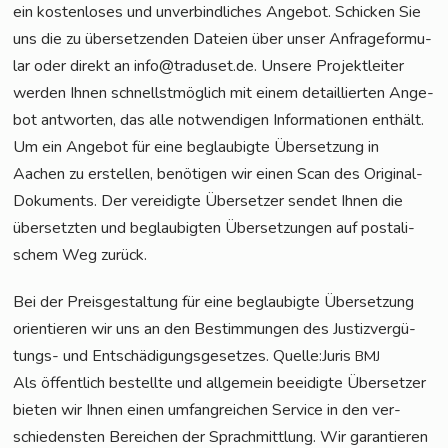
ein kos­ten­lo­ses und unver­bind­li­ches Ange­bot. Schi­cken Sie
uns die zu über­set­zen­den Datei­en über unser Anfra­ge­for­mu­
lar oder direkt an info@traduset.de. Unse­re Pro­jekt­lei­ter
wer­den Ihnen schnellst­mög­lich mit einem detail­lier­ten Ange­
bot ant­wor­ten, das alle not­wen­di­gen Infor­ma­tio­nen ent­hält.
Um ein Ange­bot für eine beglau­big­te Über­set­zung in
Aachen zu erstel­len, benö­ti­gen wir einen Scan des Ori­gi­nal-
Doku­ments. Der ver­ei­dig­te Über­set­zer sen­det Ihnen die
über­setz­ten und beglau­big­ten Über­set­zun­gen auf pos­ta­li­
schem Weg zurück.
Bei der Preis­ge­stal­tung für eine beglau­big­te Über­set­zung
ori­en­tie­ren wir uns an den Bestim­mun­gen des Jus­tiz­ver­gü­
tungs- und Ent­schä­di­gungs­ge­set­zes. Quelle:Juris
BMJ
Als öffent­lich bestell­te und all­ge­mein beei­dig­te Über­set­zer
bie­ten wir Ihnen einen umfang­rei­chen Ser­vice in den ver­
schie­dens­ten Berei­chen der Sprach­mitt­lung. Wir garan­tie­ren