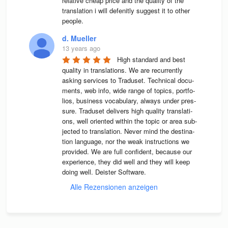
relative cheap price and the quality of the 
translation i will defenitly suggest it to other 
people.
d. Mueller
13 years ago
High stan­dard and best 
qua­lity in trans­la­ti­ons. We are recur­rently 
asking ser­vices to Tra­du­set. Tech­ni­cal docu­
ments, web info, wide range of topics, port­fo­
lios, busi­ness voca­bu­lary, always under pres­
sure. Tra­du­set deli­vers high qua­lity trans­la­ti­
ons, well ori­en­ted wit­hin the topic or area sub­
jec­ted to trans­la­tion. Never mind the desti­na­
tion lan­guage, nor the weak instruc­tions we 
pro­vi­ded. We are full con­fi­dent, because our 
expe­ri­ence, they did well and they will keep 
doing well. Deis­ter Software.
Alle Rezensionen anzeigen