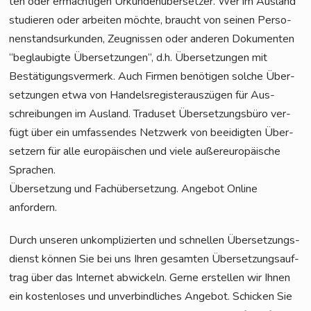
ten oder ermäch­ti­gen Urkun­den­über­set­zer. Wer im Aus­land
stu­die­ren oder arbei­ten möch­te, braucht von sei­nen Per­so­
nen­stand­sur­kun­den, Zeug­nis­sen oder ande­ren Doku­men­ten
“beglau­big­te Über­set­zun­gen”, d.h. Über­set­zun­gen mit
Bestä­ti­gungs­ver­merk. Auch Fir­men benö­ti­gen sol­che Über­
set­zun­gen etwa von Han­dels­re­gis­ter­aus­zü­gen für Aus­
schrei­bun­gen im Aus­land. Tra­du­set Über­set­zungs­bü­ro ver­
fügt über ein umfas­sen­des Netz­werk von beei­dig­ten Über­
set­zern für alle euro­päi­schen und vie­le außer­eu­ro­päi­sche
Sprachen.
Über­set­zung und Fach­über­set­zung. Ange­bot Online
anfordern.
Durch unse­ren unkom­pli­zier­ten und schnel­len Über­set­zungs­
dienst kön­nen Sie bei uns Ihren gesam­ten Über­set­zungs­auf­
trag über das Inter­net abwi­ckeln. Ger­ne erstel­len wir Ihnen
ein kos­ten­lo­ses und unver­bind­li­ches Ange­bot. Schi­cken Sie