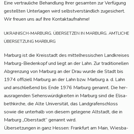
Eine ver­trau­li­che Behand­lung Ihrer gesam­ten zur Ver­fü­gung
gestell­ten Unter­la­gen wird selbst­ver­ständ­lich zuge­si­chert.
Wir freu­en uns auf Ihre Kontaktaufnahme!
.
.
UKRAINISCH-MARBURG
ÜBERSETZEN
IN
MARBURG
AMTLICHE
ÜBERSETZUNG
MARBURG
Mar­burg ist die Kreis­stadt des mit­tel­hes­si­schen Land­krei­ses
Mar­burg-Bie­den­kopf und liegt an der Lahn. Zur tra­di­tio­nel­len
Abgren­zung von Mar­burg an der Drau wur­de die Stadt bis
1974 offi­zi­ell Mar­burg an der Lahn bzw. Mar­burg a. d. Lahn
und anschlie­ßend bis Ende 1976 Mar­burg genannt. Die her­
aus­ra­gen­den Sehens­wür­dig­kei­ten in Mar­burg sind die Eli­sa­
beth­kir­che, die Alte Uni­ver­si­tät, das Land­gra­fen­schloss
sowie die unter­halb von die­sem gele­ge­ne Alt­stadt, die in
Mar­burg „Ober­stadt“ genannt wird.
Über­set­zun­gen in ganz Hes­sen: Frank­furt am Main, Wies­ba­