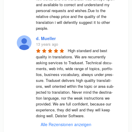
and available to correct and understand my 
personal requests and wishes.Due to the 
relative cheap price and the quality of the 
translation i will defenitly suggest it to other 
people.
d. Mueller
13 years ago
High stan­dard and best 
qua­lity in trans­la­ti­ons. We are recur­rently 
asking ser­vices to Tra­du­set. Tech­ni­cal docu­
ments, web info, wide range of topics, port­fo­
lios, busi­ness voca­bu­lary, always under pres­
sure. Tra­du­set deli­vers high qua­lity trans­la­ti­
ons, well ori­en­ted wit­hin the topic or area sub­
jec­ted to trans­la­tion. Never mind the desti­na­
tion lan­guage, nor the weak instruc­tions we 
pro­vi­ded. We are full con­fi­dent, because our 
expe­ri­ence, they did well and they will keep 
doing well. Deis­ter Software.
Alle Rezensionen anzeigen