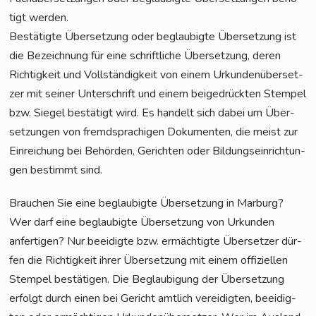
tigt werden.
Bestä­tig­te Über­set­zung oder beglau­big­te Über­set­zung ist
die Bezeich­nung für eine schrift­li­che Über­set­zung, deren
Rich­tig­keit und Voll­stän­dig­keit von einem Urkun­den­über­set­
zer mit sei­ner Unter­schrift und einem bei­gedrück­ten Stem­pel
bzw. Sie­gel bestä­tigt wird. Es han­delt sich dabei um Über­
set­zun­gen von fremd­spra­chi­gen Doku­men­ten, die meist zur
Ein­rei­chung bei Behör­den, Gerich­ten oder Bil­dungs­ein­rich­tun­
gen bestimmt sind.
Brau­chen Sie eine beglau­big­te Über­set­zung in Mar­burg?
Wer darf eine beglau­big­te Über­set­zung von Urkun­den
anfer­ti­gen? Nur beei­dig­te bzw. ermäch­tig­te Über­set­zer dür­
fen die Rich­tig­keit ihrer Über­set­zung mit einem offi­zi­el­len
Stem­pel bestä­ti­gen. Die Beglau­bi­gung der Über­set­zung
erfolgt durch einen bei Gericht amt­lich ver­ei­dig­ten, beei­dig­