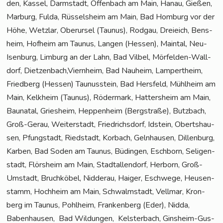
den, Kas­sel, Darm­stadt, Offen­bach am Main, Hanau, Gie­ßen,
Mar­burg, Ful­da, Rüs­sels­heim am Main, Bad Hom­burg vor der
Höhe, Wetz­lar, Ober­ur­sel (Tau­nus), Rod­gau, Drei­eich, Bens­
heim, Hof­heim am Tau­nus, Lan­gen (Hes­sen), Main­tal, Neu-
Isen­burg, Lim­burg an der Lahn, Bad Vil­bel, Mör­fel­den-Wall­
dorf, Dietzenbach,Viernheim, Bad Nau­heim, Lam­pert­heim,
Fried­berg (Hes­sen) Tau­nus­stein, Bad Hers­feld, Mühl­heim am
Main, Kelk­heim (Tau­nus), Röder­mark, Hat­ters­heim am Main,
Bau­na­tal, Gries­heim, Hep­pen­heim (Berg­stra­ße), Butz­bach,
Groß-Gerau, Wei­ter­stadt, Fried­richs­dorf, Idstein, Oberts­hau­
sen, Pfung­stadt, Ried­stadt, Kor­bach, Geln­hau­sen, Dil­len­burg,
Kar­ben, Bad Soden am Tau­nus, Büdin­gen, Esch­born, Seli­gen­
stadt, Flörs­heim am Main, Stadt­al­len­dorf, Her­born, Groß-
Umstadt, Bruch­kö­bel, Nid­der­au, Hai­ger, Esch­we­ge, Heu­sen­
stamm, Hoch­heim am Main, Schwalm­stadt, Vell­mar, Kron­
berg im Tau­nus, Pohl­heim, Fran­ken­berg (Eder), Nid­da,
Baben­hau­sen, Bad Wil­dun­gen, Kels­ter­bach, Gins­heim-Gus­