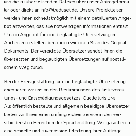
uns die zu über­set­zen­den Datei­en über unser Anfra­ge­for­mu­
lar oder direkt an info@traduset.de. Unse­re Pro­jekt­lei­ter
wer­den Ihnen schnellst­mög­lich mit einem detail­lier­ten Ange­
bot ant­wor­ten, das alle not­wen­di­gen Infor­ma­tio­nen ent­hält.
Um ein Ange­bot für eine beglau­big­te Über­set­zung in
Aachen zu erstel­len, benö­ti­gen wir einen Scan des Ori­gi­nal-
Doku­ments. Der ver­ei­dig­te Über­set­zer sen­det Ihnen die
über­setz­ten und beglau­big­ten Über­set­zun­gen auf pos­ta­li­
schem Weg zurück.
Bei der Preis­ge­stal­tung für eine beglau­big­te Über­set­zung
ori­en­tie­ren wir uns an den Bestim­mun­gen des Jus­tiz­ver­gü­
tungs- und Ent­schä­di­gungs­ge­set­zes. Quelle:Juris
BMJ
Als öffent­lich bestell­te und all­ge­mein beei­dig­te Über­set­zer
bie­ten wir Ihnen einen umfang­rei­chen Ser­vice in den ver­
schie­dens­ten Berei­chen der Sprach­mitt­lung. Wir garan­tie­ren
eine schnel­le und zuver­läs­si­ge Erle­di­gung Ihrer Auf­trä­ge.