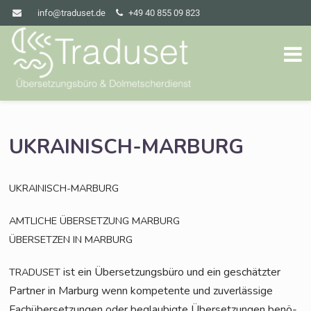
info@traduset.de
+49 40 855 09 823
UKRAINISCH-MARBURG
UKRAINISCH-MARBURG
AMTLICHE
ÜBERSETZUNG
MARBURG
ÜBERSETZEN
IN
MARBURG
ist ein Über­set­zungs­bü­ro und ein geschätz­ter
TRADUSET
Part­ner in Mar­burg wenn kom­pe­ten­te und zuver­läs­si­ge
Fach­über­set­zun­gen oder beglau­big­te Über­set­zun­gen benö­