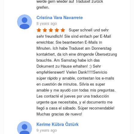
werde gern wieder auf Traduset zurück 
greifen.
Cristina Vara Navarrete
8 years ago
Super schnell und sehr 
sehr freundlich! Sie sind einfach per E-Mail 
erreichbar. Sie beantworten E-Mails in 
Minuten. Ich habe Traduset am Donnerstag 
kontaktiert, da ich eine dringende Übersetzung 
brauchte. Am Samstag habe ich das 
Dokument zu Hause erhalten! :) Sehr 
empfehlenswert! Vielen Dank!!!!!Servicio 
súper rápido y amable, contestan los e-mails 
en cuestión de minutos. Silvia es super 
amable y me ayudó con todas mis preguntas. 
Les contacté el jueves por una traducción 
urgente que necesitaba, y el documento me 
llegó a casa el sábado. Súper recomendable! 
Muchas gracias de nuevo!
Kerime Kübra Öztürk
9 years ago