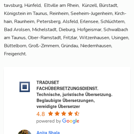
tavs­burg, Hün­feld, Elt­ville am Rhein, Kün­zell, Bür­stadt,
König­stein im Tau­nus, Rein­heim, See­heim-Jugenheim, Kirch­
hain, Raun­heim, Peters­berg, Als­feld, Erlen­see, Schlüch­tern,
Bad Arol­sen, Michel­stadt, Die­burg, Hof­geis­mar, Schwal­bach
am Tau­nus, Ober-Ram­stadt, Fritz­lar, Wit­zen­hau­sen, Usin­gen,
Büt­tel­born, Groß-Zim­mern, Gründau, Nie­dern­hau­sen,
Freigericht.
TRADUSET
FACHÜBERSETZUNGSDIENST.
Technische, juristische Übersetzung.
Beglaubigte Übersetzungen,
vereidigte Übersetzer
4.8
Anita Shala