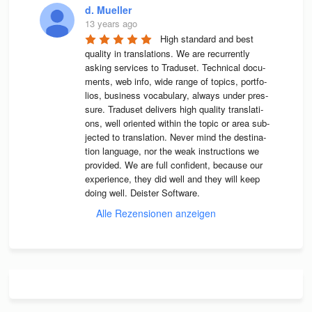
d. Mueller
13 years ago
High stan­dard and best 
qua­lity in trans­la­ti­ons. We are recur­rently 
asking ser­vices to Tra­du­set. Tech­ni­cal docu­
ments, web info, wide range of topics, port­fo­
lios, busi­ness voca­bu­lary, always under pres­
sure. Tra­du­set deli­vers high qua­lity trans­la­ti­
ons, well ori­en­ted wit­hin the topic or area sub­
jec­ted to trans­la­tion. Never mind the desti­na­
tion lan­guage, nor the weak instruc­tions we 
pro­vi­ded. We are full con­fi­dent, because our 
expe­ri­ence, they did well and they will keep 
doing well. Deis­ter Software.
Alle Rezensionen anzeigen