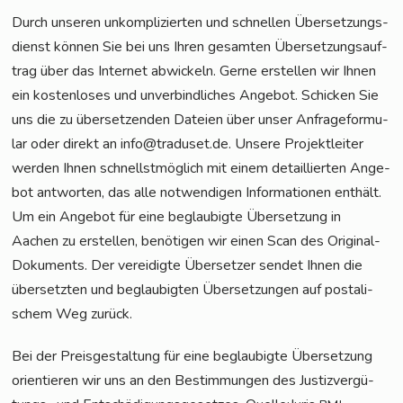
Durch unse­ren unkom­pli­zier­ten und schnel­len Über­set­zungs­
dienst kön­nen Sie bei uns Ihren gesam­ten Über­set­zungs­auf­
trag über das Inter­net abwi­ckeln. Ger­ne erstel­len wir Ihnen
ein kos­ten­lo­ses und unver­bind­li­ches Ange­bot. Schi­cken Sie
uns die zu über­set­zen­den Datei­en über unser Anfra­ge­for­mu­
lar oder direkt an info@traduset.de. Unse­re Pro­jekt­lei­ter
wer­den Ihnen schnellst­mög­lich mit einem detail­lier­ten Ange­
bot ant­wor­ten, das alle not­wen­di­gen Infor­ma­tio­nen ent­hält.
Um ein Ange­bot für eine beglau­big­te Über­set­zung in
Aachen zu erstel­len, benö­ti­gen wir einen Scan des Ori­gi­nal-
Doku­ments. Der ver­ei­dig­te Über­set­zer sen­det Ihnen die
über­setz­ten und beglau­big­ten Über­set­zun­gen auf pos­ta­li­
schem Weg zurück.
Bei der Preis­ge­stal­tung für eine beglau­big­te Über­set­zung
ori­en­tie­ren wir uns an den Bestim­mun­gen des Jus­tiz­ver­gü­