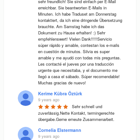
sehr freundlich! Sie sind einfach per E-Mail 
erreichbar. Sie beantworten E-Mails in 
Minuten. Ich habe Traduset am Donnerstag 
kontaktiert, da ich eine dringende Übersetzung 
brauchte. Am Samstag habe ich das 
Dokument zu Hause erhalten! :) Sehr 
empfehlenswert! Vielen Dank!!!!!Servicio 
súper rápido y amable, contestan los e-mails 
en cuestión de minutos. Silvia es super 
amable y me ayudó con todas mis preguntas. 
Les contacté el jueves por una traducción 
urgente que necesitaba, y el documento me 
llegó a casa el sábado. Súper recomendable! 
Muchas gracias de nuevo!
Kerime Kübra Öztürk
9 years ago
Sehr schnell und 
zuverlässig.Nette Kontakt, termingerechte 
übergabe.Gerne erneute Zusammenarbeit.
Cornelia Elstermann
9 years ago