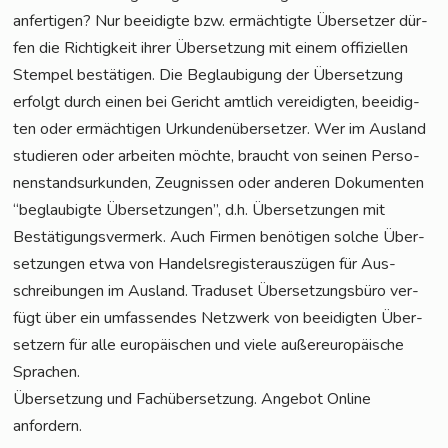
anfer­ti­gen? Nur beei­dig­te bzw. ermäch­tig­te Über­set­zer dür­
fen die Rich­tig­keit ihrer Über­set­zung mit einem offi­zi­el­len
Stem­pel bestä­ti­gen. Die Beglau­bi­gung der Über­set­zung
erfolgt durch einen bei Gericht amt­lich ver­ei­dig­ten, beei­dig­
ten oder ermäch­ti­gen Urkun­den­über­set­zer. Wer im Aus­land
stu­die­ren oder arbei­ten möch­te, braucht von sei­nen Per­so­
nen­stand­sur­kun­den, Zeug­nis­sen oder ande­ren Doku­men­ten
“beglau­big­te Über­set­zun­gen”, d.h. Über­set­zun­gen mit
Bestä­ti­gungs­ver­merk. Auch Fir­men benö­ti­gen sol­che Über­
set­zun­gen etwa von Han­dels­re­gis­ter­aus­zü­gen für Aus­
schrei­bun­gen im Aus­land. Tra­du­set Über­set­zungs­bü­ro ver­
fügt über ein umfas­sen­des Netz­werk von beei­dig­ten Über­
set­zern für alle euro­päi­schen und vie­le außer­eu­ro­päi­sche
Sprachen.
Über­set­zung und Fach­über­set­zung. Ange­bot Online
anfordern.