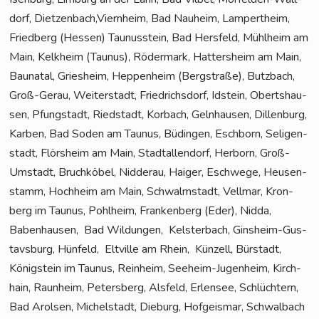
dorf, Dietzenbach,Viernheim, Bad Nau­heim, Lam­pert­heim,
Fried­berg (Hes­sen) Tau­nus­stein, Bad Hers­feld, Mühl­heim am
Main, Kelk­heim (Tau­nus), Röder­mark, Hat­ters­heim am Main,
Bau­na­tal, Gries­heim, Hep­pen­heim (Berg­stra­ße), Butz­bach,
Groß-Gerau, Wei­ter­stadt, Fried­richs­dorf, Idstein, Oberts­hau­
sen, Pfung­stadt, Ried­stadt, Kor­bach, Geln­hau­sen, Dil­len­burg,
Kar­ben, Bad Soden am Tau­nus, Büdin­gen, Esch­born, Seli­gen­
stadt, Flörs­heim am Main, Stadt­al­len­dorf, Her­born, Groß-
Umstadt, Bruch­kö­bel, Nid­der­au, Hai­ger, Esch­we­ge, Heu­sen­
stamm, Hoch­heim am Main, Schwalm­stadt, Vell­mar, Kron­
berg im Tau­nus, Pohl­heim, Fran­ken­berg (Eder), Nid­da,
Baben­hau­sen, Bad Wil­dun­gen, Kels­ter­bach, Gins­heim-Gus­
tavs­burg, Hün­feld, Elt­ville am Rhein, Kün­zell, Bür­stadt,
König­stein im Tau­nus, Rein­heim, See­heim-Jugenheim, Kirch­
hain, Raun­heim, Peters­berg, Als­feld, Erlen­see, Schlüch­tern,
Bad Arol­sen, Michel­stadt, Die­burg, Hof­geis­mar, Schwal­bach