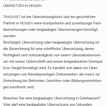
ÜBERSETZEN
IN
HESSEN
ist ein Über­set­zungs­bü­ro und ein geschätz­ter
TRADUSET
Part­ner in
wenn kom­pe­ten­te und zuver­läs­si­ge Fach­
HESSEN
über­set­zun­gen oder beglau­big­te Über­set­zun­gen benö­tigt
werden.
Bestä­tig­te Über­set­zung oder beglau­big­te Über­set­zung ist
die Bezeich­nung für eine schrift­li­che Über­set­zung, deren
Rich­tig­keit und Voll­stän­dig­keit von einem Urkun­den­über­set­
zer mit sei­ner Unter­schrift und einem bei­gedrück­ten Stem­pel
bzw. Sie­gel bestä­tigt wird. Es han­delt sich dabei um Über­
set­zun­gen von fremd­spra­chi­gen Doku­men­ten, die meist zur
Ein­rei­chung bei Behör­den, Gerich­ten oder Bil­dungs­ein­rich­tun­
gen bestimmt sind.
Brau­chen Sie eine beglau­big­te Über­set­zung in Geln­hau­sen?
Wer darf eine beglau­big­te Über­set­zung von Urkun­den