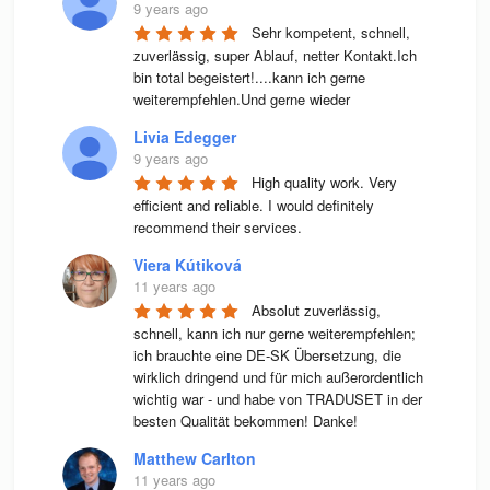
9 years ago
Sehr kompetent, schnell, 
zuverlässig, super Ablauf, netter Kontakt.Ich 
bin total begeistert!....kann ich gerne 
weiterempfehlen.Und gerne wieder
Livia Edegger
9 years ago
High quality work. Very 
efficient and reliable. I would definitely 
recommend their services.
Viera Kútiková
11 years ago
Absolut zuverlässig, 
schnell, kann ich nur gerne weiterempfehlen; 
ich brauchte eine DE-SK Übersetzung, die 
wirklich dringend und für mich außerordentlich 
wichtig war - und habe von TRADUSET in der 
besten Qualität bekommen! Danke!
Matthew Carlton
11 years ago