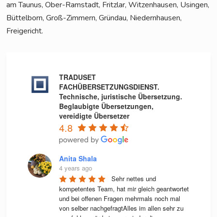
am Tau­nus, Ober-Ram­stadt, Fritz­lar, Wit­zen­hau­sen, Usin­gen,
Büt­tel­born, Groß-Zim­mern, Gründau, Nie­dern­hau­sen,
Freigericht.
TRADUSET
FACHÜBERSETZUNGSDIENST.
Technische, juristische Übersetzung.
Beglaubigte Übersetzungen,
vereidigte Übersetzer
4.8
Anita Shala
4 years ago
Sehr nettes und 
kompetentes Team, hat mir gleich geantwortet 
und bei offenen Fragen mehrmals noch mal 
von selber nachgefragtAlles im allen sehr zu 