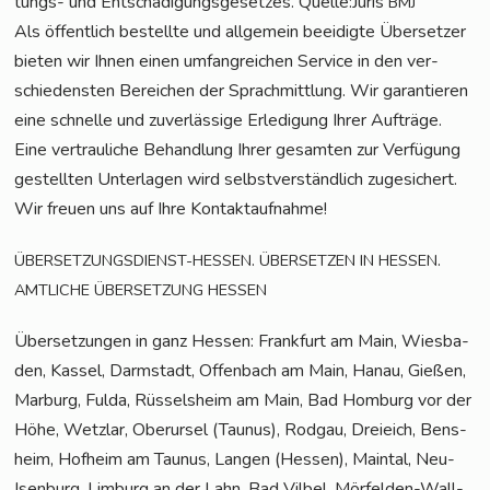
tungs- und Ent­schä­di­gungs­ge­set­zes. Quelle:Juris
BMJ
Als öffent­lich bestell­te und all­ge­mein beei­dig­te Über­set­zer
bie­ten wir Ihnen einen umfang­rei­chen Ser­vice in den ver­
schie­dens­ten Berei­chen der Sprach­mitt­lung. Wir garan­tie­ren
eine schnel­le und zuver­läs­si­ge Erle­di­gung Ihrer Auf­trä­ge.
Eine ver­trau­li­che Behand­lung Ihrer gesam­ten zur Ver­fü­gung
gestell­ten Unter­la­gen wird selbst­ver­ständ­lich zuge­si­chert.
Wir freu­en uns auf Ihre Kontaktaufnahme!
.
.
ÜBERSETZUNGSDIENST-HESSEN
ÜBERSETZEN
IN
HESSEN
AMTLICHE
ÜBERSETZUNG
HESSEN
Über­set­zun­gen in ganz Hes­sen: Frank­furt am Main, Wies­ba­
den, Kas­sel, Darm­stadt, Offen­bach am Main, Hanau, Gie­ßen,
Mar­burg, Ful­da, Rüs­sels­heim am Main, Bad Hom­burg vor der
Höhe, Wetz­lar, Ober­ur­sel (Tau­nus), Rod­gau, Drei­eich, Bens­
heim, Hof­heim am Tau­nus, Lan­gen (Hes­sen), Main­tal, Neu-
Isen­burg, Lim­burg an der Lahn, Bad Vil­bel, Mör­fel­den-Wall­