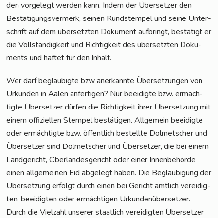
den vor­ge­legt wer­den kann. Indem der Über­set­zer den
Bestä­ti­gungs­ver­merk, sei­nen Rund­s­tem­pel und sei­ne Unter­
schrift auf dem über­setz­ten Doku­ment auf­bringt, bestä­tigt er
die Voll­stän­dig­keit und Rich­tig­keit des über­setz­ten Doku­
ments und haf­tet für den Inhalt.
Wer darf beglau­big­te bzw aner­kann­te Über­set­zun­gen von
Urkun­den in Aalen anfer­ti­gen? Nur beei­dig­te bzw. ermäch­
tig­te Über­set­zer dür­fen die Rich­tig­keit ihrer Über­set­zung mit
einem offi­zi­el­len Stem­pel bestä­ti­gen. All­ge­mein beei­dig­te
oder ermäch­tig­te bzw. öffent­lich bestell­te Dol­met­scher und
Über­set­zer sind Dol­met­scher und Über­set­zer, die bei einem
Land­ge­richt, Ober­lan­des­ge­richt oder einer Innen­be­hör­de
einen all­ge­mei­nen Eid abge­legt haben. Die Beglau­bi­gung der
Über­set­zung erfolgt durch einen bei Gericht amt­lich ver­ei­dig­
ten, beei­dig­ten oder ermäch­ti­gen Urkun­den­über­set­zer.
Durch die Viel­zahl unse­rer staat­lich ver­ei­dig­ten Über­set­zer