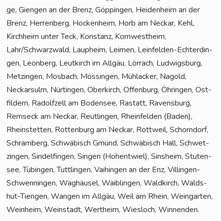
ge, Gien­gen an der Brenz, Göp­pin­gen, Hei­den­heim an der
Brenz, Her­ren­berg, Hocken­heim, Horb am Neckar, Kehl,
Kirch­heim unter Teck, Kon­stanz, Korn­west­heim,
Lahr/Schwarzwald, Laup­heim, Lei­men, Lein­fel­den-Ech­ter­din­
gen, Leon­berg, Leut­kirch im All­gäu, Lör­rach, Lud­wigs­burg,
Met­zin­gen, Mos­bach, Mös­sin­gen, Mühl­acker, Nagold,
Neckar­sulm, Nür­tin­gen, Ober­kirch, Offen­burg, Öhrin­gen, Ost­
fil­dern, Radolf­zell am Boden­see, Ras­tatt, Ravens­burg,
Rems­eck am Neckar, Reut­lin­gen, Rhein­fel­den (Baden),
Rhein­stet­ten, Rot­ten­burg am Neckar, Rott­weil, Schorn­dorf,
Schram­berg, Schwä­bisch Gmünd, Schwä­bisch Hall, Schwet­
zin­gen, Sin­del­fin­gen, Sin­gen (Hoh­ent­wiel), Sins­heim, Stu­ten­
see, Tübin­gen, Tutt­lin­gen, Vai­hin­gen an der Enz, Vil­lin­gen-
Schwen­nin­gen, Wag­häu­sel, Waib­lin­gen, Wald­kirch, Walds­
hut-Tien­gen, Wan­gen im All­gäu, Weil am Rhein, Wein­gar­ten,
Wein­heim, Wein­stadt, Wert­heim, Wies­loch, Winnenden.