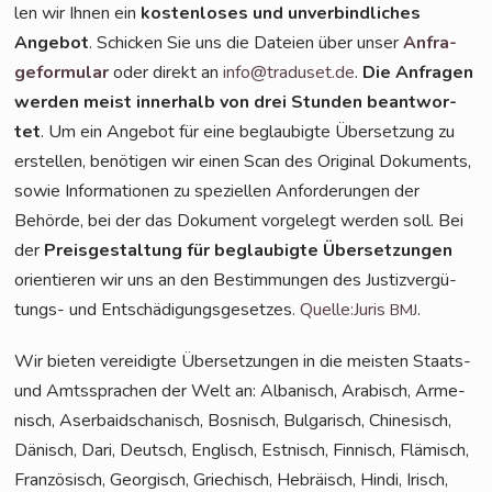
len wir Ihnen ein
kos­ten­lo­ses und unver­bind­li­ches
Ange­bot
. Schi­cken Sie uns die Datei­en über unser
Anfra­
ge­for­mu­lar
oder direkt an
info@traduset.de
.
Die Anfra­gen
wer­den meist inner­halb von drei Stun­den beant­wor­
tet
. Um ein Ange­bot für eine beglau­big­te Über­set­zung zu
erstel­len, benö­ti­gen wir einen Scan des Ori­gi­nal Doku­ments,
sowie Infor­ma­tio­nen zu spe­zi­el­len Anfor­de­run­gen der
Behör­de, bei der das Doku­ment vor­ge­legt wer­den soll. Bei
der
Preis­ge­stal­tung für beglau­big­te Über­set­zun­gen
ori­en­tie­ren wir uns an den Bestim­mun­gen des Jus­tiz­ver­gü­
tungs- und Ent­schä­di­gungs­ge­set­zes.
Quelle:Juris
.
BMJ
Wir bie­ten ver­ei­dig­te Über­set­zun­gen in die meis­ten Staats-
und Amts­spra­chen der Welt an: Alba­nisch, Ara­bisch, Arme­
nisch, Aser­bai­dscha­nisch, Bos­nisch, Bul­ga­risch, Chi­ne­sisch,
Dänisch, Dari, Deutsch, Eng­lisch, Est­nisch, Fin­nisch, Flä­misch,
Fran­zö­sisch, Geor­gisch, Grie­chisch, Hebrä­isch, Hin­di, Irisch,