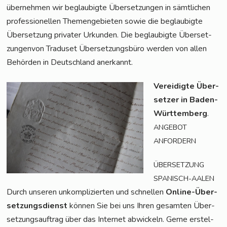
über­neh­men wir beglau­big­te Über­set­zun­gen in sämt­li­chen
pro­fes­sio­nel­len The­men­ge­bie­ten sowie die beglau­big­te
Über­set­zung pri­va­ter Urkun­den. Die beglau­big­te Über­set­
zun­gen­von Tra­du­set Über­set­zungs­bü­ro wer­den von allen
Behör­den in Deutsch­land anerkannt.
Ver­ei­dig­te Über­
set­zer in Baden-
Würt­tem­berg
.
ANGEBOT
ANFORDERN
ÜBERSETZUNG
SPANISCH-AALEN
Durch unse­ren unkom­pli­zier­ten und schnel­len
Online-Über­
set­zungs­dienst
kön­nen Sie bei uns Ihren gesam­ten Über­
set­zungs­auf­trag über das Inter­net abwi­ckeln. Ger­ne erstel­