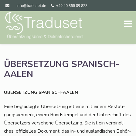
info@traduset.de
+49 40 855 09 823
ÜBERSETZUNG
SPANISCH-
AALEN
ÜBERSETZUNG
SPANISCH-AALEN
Eine beglau­big­te Über­set­zung ist eine mit einem Bestä­ti­
gungs­ver­merk, einem Rund­s­tem­pel und der Unter­schrift des
Über­set­zers ver­se­he­ne Über­set­zung. Sie ist ein ver­bind­li­
ches, offi­zi­el­les Doku­ment, das in- und aus­län­di­schen Behör­