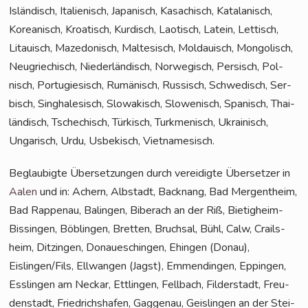
Islän­disch, Ita­lie­nisch, Japa­nisch, Kasa­chisch, Kata­la­nisch,
Korea­nisch, Kroa­tisch, Kur­disch, Lao­tisch, Latein, Let­tisch,
Litau­isch, Maze­do­nisch, Mal­te­sisch, Mol­dauisch, Mon­go­lisch,
Neu­grie­chisch, Nie­der­län­disch, Nor­we­gisch, Per­sisch, Pol­
nisch, Por­tu­gie­sisch, Rumä­nisch, Rus­sisch, Schwe­disch, Ser­
bisch, Sin­gha­le­sisch, Slo­wa­kisch, Slo­we­nisch, Spa­nisch, Thai­
län­disch, Tsche­chisch, Tür­kisch, Turk­me­ni­sch, Ukrai­nisch,
Unga­risch, Urdu, Usbe­kisch, Vietnamesisch.
Beglau­big­te Über­set­zun­gen durch ver­ei­dig­te Über­set­zer in
Aalen
und in: Achern, Alb­stadt, Back­nang, Bad Mer­gen­theim,
Bad Rap­pen­au, Balin­gen, Biber­ach an der Riß, Bie­tig­heim-
Bis­sin­gen, Böb­lin­gen, Brett­en, Bruch­sal, Bühl, Calw, Crails­
heim, Dit­zin­gen, Donau­eschin­gen, Ehin­gen (Donau),
Eislingen/Fils, Ell­wan­gen (Jagst), Emmen­din­gen, Eppin­gen,
Ess­lin­gen am Neckar, Ett­lin­gen, Fell­bach, Fil­der­stadt, Freu­
den­stadt, Fried­richs­ha­fen, Gag­ge­nau, Geis­lin­gen an der Stei­