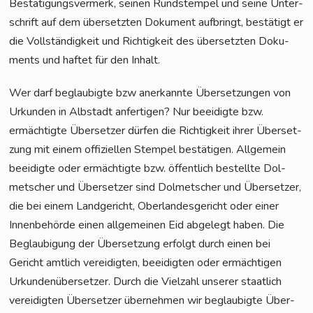
Bestä­ti­gungs­ver­merk, sei­nen Rund­s­tem­pel und sei­ne Unter­
schrift auf dem über­setz­ten Doku­ment auf­bringt, bestä­tigt er
die Voll­stän­dig­keit und Rich­tig­keit des über­setz­ten Doku­
ments und haf­tet für den Inhalt.
Wer darf beglau­big­te bzw aner­kann­te Über­set­zun­gen von
Urkun­den in Alb­stadt anfer­ti­gen? Nur beei­dig­te bzw.
ermäch­tig­te Über­set­zer dür­fen die Rich­tig­keit ihrer Über­set­
zung mit einem offi­zi­el­len Stem­pel bestä­ti­gen. All­ge­mein
beei­dig­te oder ermäch­tig­te bzw. öffent­lich bestell­te Dol­
met­scher und Über­set­zer sind Dol­met­scher und Über­set­zer,
die bei einem Land­ge­richt, Ober­lan­des­ge­richt oder einer
Innen­be­hör­de einen all­ge­mei­nen Eid abge­legt haben. Die
Beglau­bi­gung der Über­set­zung erfolgt durch einen bei
Gericht amt­lich ver­ei­dig­ten, beei­dig­ten oder ermäch­ti­gen
Urkun­den­über­set­zer. Durch die Viel­zahl unse­rer staat­lich
ver­ei­dig­ten Über­set­zer über­neh­men wir beglau­big­te Über­