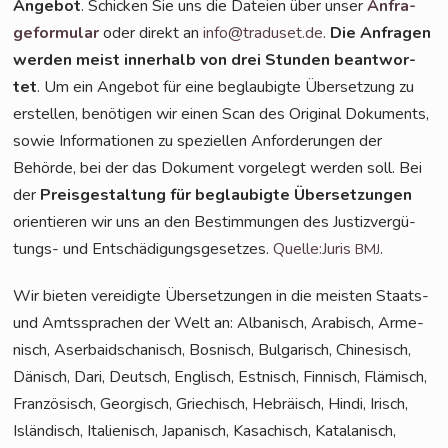
Ange­bot
. Schi­cken Sie uns die Datei­en über unser
Anfra­
ge­for­mu­lar
oder direkt an
info@traduset.de
.
Die Anfra­gen
wer­den meist inner­halb von drei Stun­den beant­wor­
tet
. Um ein Ange­bot für eine beglau­big­te Über­set­zung zu
erstel­len, benö­ti­gen wir einen Scan des Ori­gi­nal Doku­ments,
sowie Infor­ma­tio­nen zu spe­zi­el­len Anfor­de­run­gen der
Behör­de, bei der das Doku­ment vor­ge­legt wer­den soll. Bei
der
Preis­ge­stal­tung für beglau­big­te Über­set­zun­gen
ori­en­tie­ren wir uns an den Bestim­mun­gen des Jus­tiz­ver­gü­
tungs- und Ent­schä­di­gungs­ge­set­zes.
Quelle:Juris
.
BMJ
Wir bie­ten ver­ei­dig­te Über­set­zun­gen in die meis­ten Staats-
und Amts­spra­chen der Welt an: Alba­nisch, Ara­bisch, Arme­
nisch, Aser­bai­dscha­nisch, Bos­nisch, Bul­ga­risch, Chi­ne­sisch,
Dänisch, Dari, Deutsch, Eng­lisch, Est­nisch, Fin­nisch, Flä­misch,
Fran­zö­sisch, Geor­gisch, Grie­chisch, Hebrä­isch, Hin­di, Irisch,
Islän­disch, Ita­lie­nisch, Japa­nisch, Kasa­chisch, Kata­la­nisch,