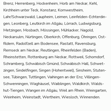
Brenz, Her­ren­berg, Hocken­heim, Horb am Neckar, Kehl,
Kirch­heim unter Teck, Kon­stanz, Korn­west­heim,
Lahr/Schwarzwald, Laup­heim, Lei­men, Lein­fel­den-Ech­ter­din­
gen, Leon­berg, Leut­kirch im All­gäu, Lör­rach, Lud­wigs­burg,
Met­zin­gen, Mos­bach, Mös­sin­gen, Mühl­acker, Nagold,
Neckar­sulm, Nür­tin­gen, Ober­kirch, Offen­burg, Öhrin­gen, Ost­
fil­dern, Radolf­zell am Boden­see, Ras­tatt, Ravens­burg,
Rems­eck am Neckar, Reut­lin­gen, Rhein­fel­den (Baden),
Rhein­stet­ten, Rot­ten­burg am Neckar, Rott­weil, Schorn­dorf,
Schram­berg, Schwä­bisch Gmünd, Schwä­bisch Hall, Schwet­
zin­gen, Sin­del­fin­gen, Sin­gen (Hoh­ent­wiel), Sins­heim, Stu­ten­
see, Tübin­gen, Tutt­lin­gen, Vai­hin­gen an der Enz, Vil­lin­gen-
Schwen­nin­gen, Wag­häu­sel, Waib­lin­gen, Wald­kirch, Walds­
hut-Tien­gen, Wan­gen im All­gäu, Weil am Rhein, Wein­gar­ten,
Wein­heim, Wein­stadt, Wert­heim, Wies­loch, Winnenden.