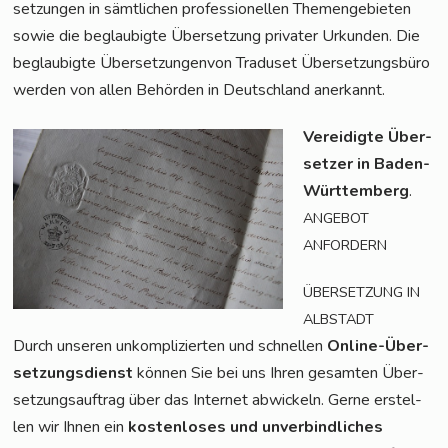
set­zun­gen in sämt­li­chen pro­fes­sio­nel­len The­men­ge­bie­ten
sowie die beglau­big­te Über­set­zung pri­va­ter Urkun­den. Die
beglau­big­te Über­set­zun­gen­von Tra­du­set Über­set­zungs­bü­ro
wer­den von allen Behör­den in Deutsch­land anerkannt.
Ver­ei­dig­te Über­
set­zer in Baden-
Würt­tem­berg
.
ANGEBOT
ANFORDERN
ÜBERSETZUNG
IN
ALBSTADT
Durch unse­ren unkom­pli­zier­ten und schnel­len
Online-Über­
set­zungs­dienst
kön­nen Sie bei uns Ihren gesam­ten Über­
set­zungs­auf­trag über das Inter­net abwi­ckeln. Ger­ne erstel­
len wir Ihnen ein
kos­ten­lo­ses und unver­bind­li­ches