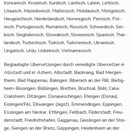
Korea­nisch, Kroa­tisch, Kur­disch, Lao­tisch, Latein, Let­tisch,
Litau­isch, Maze­do­nisch, Mal­te­sisch, Mol­dauisch, Mon­go­lisch,
Neu­grie­chisch, Nie­der­län­disch, Nor­we­gisch, Per­sisch, Pol­
nisch, Por­tu­gie­sisch, Rumä­nisch, Rus­sisch, Schwe­disch, Ser­
bisch, Sin­gha­le­sisch, Slo­wa­kisch, Slo­we­nisch, Spa­nisch, Thai­
län­disch, Tsche­chisch, Tür­kisch, Turk­me­ni­sch, Ukrai­nisch,
Unga­risch, Urdu, Usbe­kisch, Vietnamesisch.
Beglau­big­te Über­set­zun­gen durch ver­ei­dig­te Über­set­zer in
Alb­stadt
und in: Achern, Alb­stadt, Back­nang, Bad Mer­gen­
theim, Bad Rap­pen­au, Balin­gen, Biber­ach an der Riß, Bie­tig­
heim-Bis­sin­gen, Böb­lin­gen, Brett­en, Bruch­sal, Bühl, Calw,
Crails­heim, Dit­zin­gen, Donau­eschin­gen, Ehin­gen (Donau),
Eislingen/Fils, Ell­wan­gen (Jagst), Emmen­din­gen, Eppin­gen,
Ess­lin­gen am Neckar, Ett­lin­gen, Fell­bach, Fil­der­stadt, Freu­
den­stadt, Fried­richs­ha­fen, Gag­ge­nau, Geis­lin­gen an der Stei­
ge, Gien­gen an der Brenz, Göp­pin­gen, Hei­den­heim an der