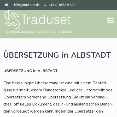
info@traduset.de
+49 40 855 09 823
in
ÜBERSETZUNG
ALBSTADT
in
ÜBERSETZUNG
ALBSTADT
Eine beglau­big­te Über­set­zung ist eine mit einem Bestä­ti­
gungs­ver­merk, einem Rund­s­tem­pel und der Unter­schrift des
Über­set­zers ver­se­he­ne Über­set­zung. Sie ist ein ver­bind­li­
ches, offi­zi­el­les Doku­ment, das in- und aus­län­di­schen Behör­
den vor­ge­legt wer­den kann. Indem der Über­set­zer den