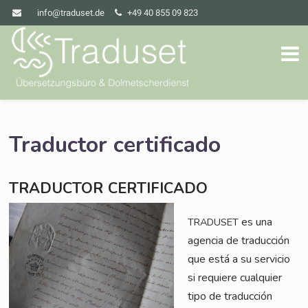
info@traduset.de
+49 40 855 09 823
Traductor certificado
TRADUCTOR
CERTIFICADO
es una
TRADUSET
agen­cia de tra­duc­ción
que está a su ser­vicio
si requie­re cual­quier
tipo de tra­duc­ción