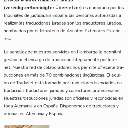
(vereidigter/beeidigter Über­set­zer)
es nomb­ra­do por los
tri­bu­na­les de jus­ti­cia. En Espa­ña, las per­so­nas auto­rizadas a
rea­li­zar las tra­duc­cio­nes jura­das son los tra­duc­to­res jura­dos,
nomb­ra­dos por el
Minis­te­rio de Asun­tos Exte­rio­res Exte­rio­
res
.
La sen­cil­lez de nues­tros ser­vici­os en Ham­bur­go le per­mi­tirá
ges­tio­nar el encar­go de tra­duc­ción ínte­gra­men­te por Inter­
net. Nues­tra red de cola­bora­do­res nos per­mi­te ofre­cer­le tra­
duc­cio­nes en más de 70 com­bi­nacio­nes lin­güí­sti­cas. El equi­
po de Tra­du­set está forma­do por tra­duc­to­res licen­cia­dos en
tra­duc­ción, tra­duc­to­res jura­dos y cor­rec­to­res pro­fe­sio­na­les.
Nuestras tra­duc­cio­nes jura­das son ofi­ci­a­les y reco­no­ci­das en
toda Ale­ma­nia y en Espa­ña. Dis­po­ne­mos de tra­duc­to­res y
ofi­ci­nas en Ale­ma­nia y España.