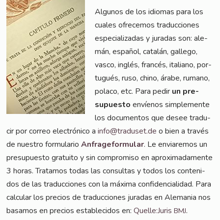
Algu­nos de los idio­mas para los
cua­les ofre­ce­mos tra­duc­cio­nes
espe­cia­lizadas y jura­das son: ale­
mán, espa­ñol, catalán, gal­le­go,
vas­co, inglés, fran­cés, ita­lia­no, por­
tu­gués, ruso, chi­no, ára­be, ruma­no,
pola­co, etc. Para pedir
un pre­
supues­to
enví­e­nos sim­ple­men­te
los docu­ment­os que desee tra­du­
cir por cor­reo elec­tró­ni­co a
info@traduset.de
o bien a tra­vés
de nues­tro for­mu­la­rio
Anfra­ge­for­mu­lar
. Le envi­a­re­mos un
pre­supues­to gra­tui­to y sin com­promiso en apro­xi­ma­damen­te
3 horas. Tra­ta­mos todas las con­sul­tas y todos los con­teni­
dos de las tra­duc­cio­nes con la máxi­ma con­fi­den­ci­al­i­dad. Para
cal­cu­lar los pre­ci­os de tra­duc­cio­nes jura­das en Ale­ma­nia nos
basa­mos en pre­ci­os estable­ci­dos en:
Quelle:Juris
.
BMJ