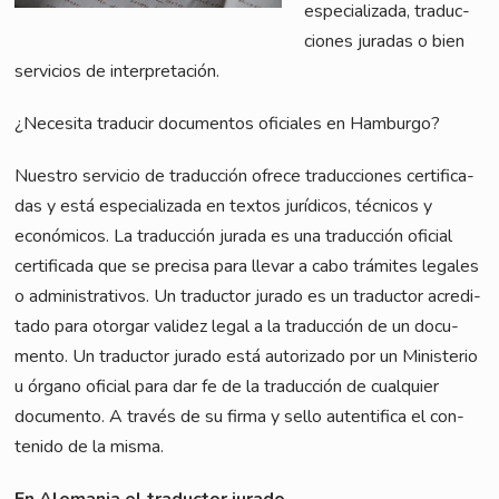
espe­cia­lizada, tra­duc­
cio­nes jura­das o bien
ser­vici­os de interpretación.
¿Nece­si­ta tra­du­cir docu­ment­os ofi­ci­a­les en Hamburgo?
Nues­tro ser­vicio de tra­duc­ción ofre­ce tra­duc­cio­nes cer­ti­fi­ca­
das y está espe­cia­lizada en tex­tos juríd­icos, téc­ni­cos y
econó­mi­cos. La tra­duc­ción jura­da es una tra­duc­ción ofi­ci­al
cer­ti­fi­ca­da que se pre­cisa para lle­var a cabo trá­mi­tes lega­les
o admi­nis­tra­tivos. Un tra­duc­tor jura­do es un tra­duc­tor acre­di­
ta­do para otor­gar vali­dez legal a la tra­duc­ción de un docu­
men­to. Un tra­duc­tor jura­do está auto­riz­ado por un Minis­te­rio
u órga­no ofi­ci­al para dar fe de la tra­duc­ción de cual­quier
docu­men­to. A tra­vés de su fir­ma y sel­lo auten­ti­fi­ca el con­
teni­do de la misma.
En Ale­ma­nia el tra­duc­tor jura­do