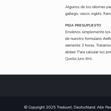
Algu­nos de los idio­mas para
gal­le­go, vas­co, inglés, fran­
PIDA
PRESUPUESTO
Enví­e­nos sim­ple­men­te los
de nues­tro for­mu­la­rio
Anfr
damen­te 3 horas. Tra­ta­mos 
al­i­dad. Para cal­cu­lar los 
Quelle:Juris
.
BMJ
© Copyright 2025 Traduset, Deutschland. Alle Rec