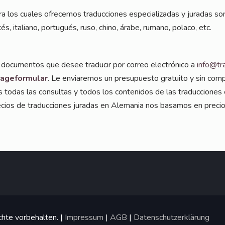
 los cua­les ofre­ce­mos tra­duc­cio­nes espe­cia­lizadas y jura­das son
cés, ita­lia­no, por­tu­gués, ruso, chi­no, ára­be, ruma­no, pola­co, etc.
 docu­ment­os que desee tra­du­cir por cor­reo elec­tró­ni­co a
info@tr
a­ge­for­mu­lar
. Le envi­a­re­mos un pre­supues­to gra­tui­to y sin com
todas las con­sul­tas y todos los con­teni­dos de las tra­duc­cio­nes c
pre­ci­os de tra­duc­cio­nes jura­das en Ale­ma­nia nos basa­mos en pre­ci­
hte vorbehalten. |
Impressum
|
AGB
|
Datenschutzerklärung