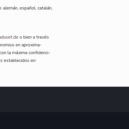
: ale­mán, espa­ñol, catalán,
aduset.de
o bien a tra­vés
­promiso en apro­xi­ma­
on la máxi­ma con­fi­den­ci­
os estable­ci­dos en: