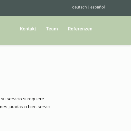
deutsch
español
Kontakt
Team
Referenzen
u ser­vicio si requie­re
o­nes jura­das o bien ser­vici­