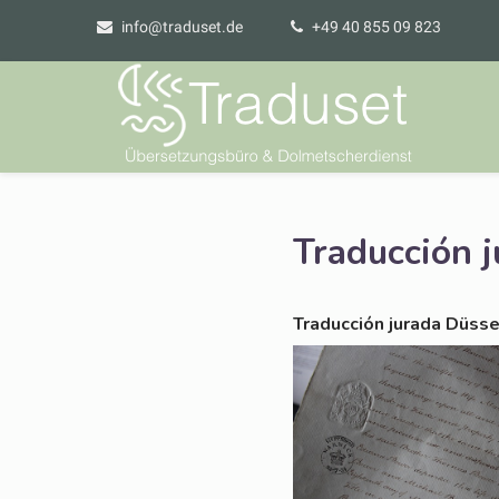
info@traduset.de
+49 40 855 09 823
Traducción 
Tra­duc­ción jura­da Düss