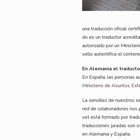
una tra­duc­ción ofi­ci­al cer­t
do es un tra­duc­tor acre­di­t
auto­riz­ado por un Minis­te­r
sel­lo auten­ti­fi­ca el con­te
En Ale­ma­nia el tra­duc­t
En Espa­ña, las per­so­nas aut
Minis­te­rio de Asun­tos Exte­
La sen­cil­lez de nues­tros ser
red de cola­bora­do­res nos pe
set está forma­do por tra­duc­t
tra­duc­cio­nes jura­das son of
en Ale­ma­nia y España.