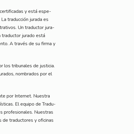
cer­ti­fi­ca­das y está espe­
. La tra­duc­ción jura­da es
­tra­tivos. Un tra­duc­tor jura­
 tra­duc­tor jura­do está
en­to. A tra­vés de su fir­ma y
os tri­bu­na­les de jus­ti­cia.
 jura­dos, nomb­ra­dos por el
n­te por Inter­net. Nues­tra
­sti­cas. El equi­po de Tra­du­
es pro­fe­sio­na­les. Nuestras
de tra­duc­to­res y ofi­ci­nas