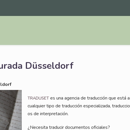
jurada Düsseldorf
eldorf
es una agen­cia de tra­duc­ción que está a s
TRADUSET
cual­quier tipo de tra­duc­ción espe­cia­lizada, tra­duc­ci
os de interpretación.
¿Nece­si­ta tra­du­cir docu­ment­os oficiales?