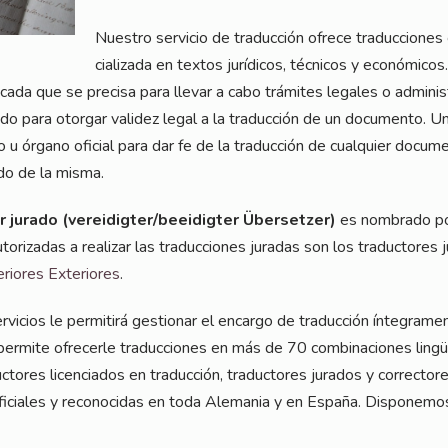
Nues­tro ser­vicio de tra­duc­ción ofre­ce tra­duc­cio­nes 
cia­lizada en tex­tos juríd­icos, téc­ni­cos y econó­mi­cos
i­fi­ca­da que se pre­cisa para lle­var a cabo trá­mi­tes lega­les o admi­nis
a­do para otor­gar vali­dez legal a la tra­duc­ción de un docu­men­to. Un
io u órga­no ofi­ci­al para dar fe de la tra­duc­ción de cual­quier docu­m
ni­do de la misma.
or jura­do (vereidigter/beeidigter Über­set­zer)
es nomb­ra­do por l
o­rizadas a rea­li­zar las tra­duc­cio­nes jura­das son los tra­duc­to­res
rio­res Exte­rio­res
.
­vici­os le per­mi­tirá ges­tio­nar el encar­go de tra­duc­ción ínte­gra­me
r­mi­te ofre­cer­le tra­duc­cio­nes en más de 70 com­bi­nacio­nes lin­güí
o­res licen­cia­dos en tra­duc­ción, tra­duc­to­res jura­dos y cor­rec­to­r
i­ci­a­les y reco­no­ci­das en toda Ale­ma­nia y en Espa­ña. Dis­po­ne­mos 