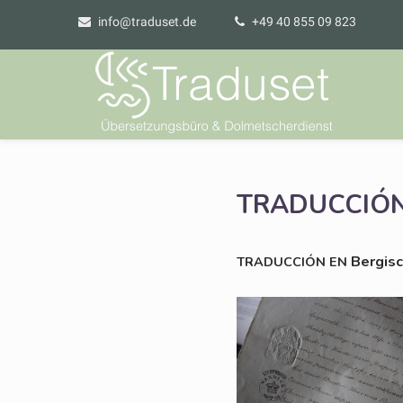
info@traduset.de
+49 40 855 09 823
TRADUCCIÓ
Ber­gis
TRADUCCIÓN
EN