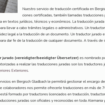
Nues­tro ser­vicio de tra­duc­ción cer­ti­fi­ca­da en Ber­g
cio­nes cer­ti­fi­ca­das, tam­bién llama­das tra­duc­cio­nes 
 en tex­tos juríd­icos, téc­ni­cos y econó­mi­cos. La tra­duc­ción jura­da e
 para lle­var a cabo trá­mi­tes lega­les o admi­nis­tra­tivos. Un tra­duc­to
li­dez legal a la tra­duc­ción de un docu­men­to. Un tra­duc­tor jura­do 
l para dar fe de la tra­duc­ción de cual­quier docu­men­to. A tra­vés de su 
or jura­do (vereidigter/beeidigter Über­set­zer)
es nomb­ra­do por l
o­rizadas a rea­li­zar las tra­duc­cio­nes jura­das son los tra­duc­to­res
rio­res Exte­rio­res
.
r­vici­os en Ber­gisch Glad­bach le per­mi­tirá ges­tio­nar el encar­go de
 cola­bora­do­res nos per­mi­te ofre­cer­le tra­duc­cio­nes en más de 70 
stá forma­do por tra­duc­to­res licen­cia­dos en tra­duc­ción, tra­duc­to­
a­duc­cio­nes jura­das son ofi­ci­a­les y reco­no­ci­das en toda Ale­ma­ni