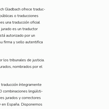
isch Glad­bach ofre­ce tra­duc­
púb­li­cas o tra­duc­cio­nes
s una tra­duc­ción ofi­ci­al
r jura­do es un tra­duc­tor
está auto­riz­ado por un
fir­ma y sel­lo auten­ti­fi­ca
os tri­bu­na­les de jus­ti­cia.
 jura­dos, nomb­ra­dos por el
 tra­duc­ción ínte­gra­men­te
com­bi­nacio­nes lin­güí­sti­
res jura­dos y cor­rec­to­res
a y en Espa­ña. Dis­po­ne­mos