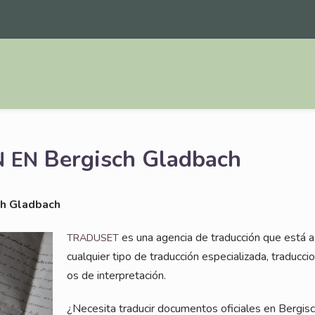
Bergisch Gladbach
N
EN
ch Gladbach
es una agen­cia de tra­duc­ción que está a s
TRADUSET
cual­quier tipo de tra­duc­ción espe­cia­lizada, tra­duc­ci
os de interpretación.
¿Nece­si­ta tra­du­cir docu­ment­os ofi­ci­a­les en Ber­g