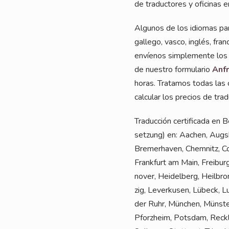
de tra­duc­to­res y ofi­ci­na
Algu­nos de los idio­mas para
gal­le­go, vas­co, inglés, fran
enví­e­nos sim­ple­men­te los
de nues­tro for­mu­la­rio
Anfr
horas. Tra­ta­mos todas las co
cal­cu­lar los pre­ci­os de tr
Tra­duc­ción cer­ti­fi­ca­da en
set­zung) en: Aachen, Augs­b
Bre­mer­ha­ven, Chem­nitz, C
Frank­furt am Main, Frei­bur
no­ver, Hei­del­berg, Heil­bro
zig, Lever­ku­sen, Lübeck, 
der Ruhr, Mün­chen, Müns­te
Pforz­heim, Pots­dam, Reck­li