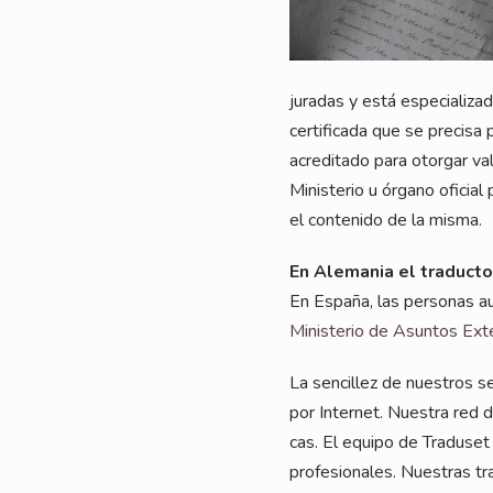
jura­das y está espe­cia­lizada
cer­ti­fi­ca­da que se pre­cisa
acre­di­ta­do para otor­gar va
Minis­te­rio u órga­no ofi­ci­a
el con­teni­do de la misma.
En Ale­ma­nia el tra­duc­t
En Espa­ña, las per­so­nas aut
Minis­te­rio de Asun­tos Exte­
La sen­cil­lez de nues­tros se
por Inter­net. Nues­tra red de
cas. El equi­po de Tra­du­set e
pro­fe­sio­na­les. Nuestras tr