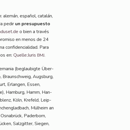
: ale­mán, espa­ñol, catalán,
ara pedir
un pre­supues­to
aduset.de
o bien a tra­vés
com­promiso en menos de 24
con­fi­den­ci­al­i­dad. Para
­dos en:
Quelle:Juris
.
BMJ
 Ale­ma­nia (beglau­big­te Über­
op, Braun­schweig, Augs­burg,
urt, Erlan­gen, Essen,
aa­le), Ham­burg, Hamm, Han­
oblenz, Köln, Kre­feld, Leip­
­chen­glad­bach, Mül­heim an
 Osna­brück, Pader­born,
ken, Salz­git­ter, Sie­gen,