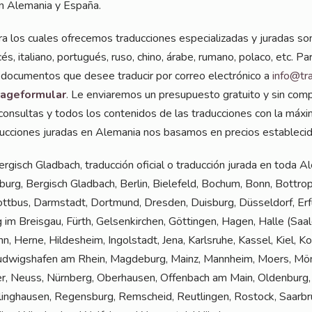
s en Ale­ma­nia y España.
 los cua­les ofre­ce­mos tra­duc­cio­nes espe­cia­lizadas y jura­das son
­cés, ita­lia­no, por­tu­gués, ruso, chi­no, ára­be, ruma­no, pola­co, etc. P
 docu­ment­os que desee tra­du­cir por cor­reo elec­tró­ni­co a
info@tr
a­ge­for­mu­lar
. Le envi­a­re­mos un pre­supues­to gra­tui­to y sin 
n­sul­tas y todos los con­teni­dos de las tra­duc­cio­nes con la máxi­ma 
a­duc­cio­nes jura­das en Ale­ma­nia nos basa­mos en pre­ci­os estable­ci
 Ber­gisch Glad­bach, tra­duc­ción ofi­ci­al o tra­duc­ción jura­da en toda
urg, Ber­gisch Glad­bach, Ber­lin, Bie­le­feld, Bochum, Bonn, Bot­tr
ott­bus, Darm­stadt, Dort­mund, Dres­den, Duis­burg, Düs­sel­dorf, Erf
g im Breis­gau, Fürth, Gel­sen­kir­chen, Göt­tin­gen, Hagen, Hal­le (S
nn, Her­ne, Hil­des­heim, Ingol­stadt, Jena, Karls­ru­he, Kas­sel, Kiel, K
Lud­wigs­ha­fen am Rhein, Mag­de­burg, Mainz, Mann­heim, Moers, Mön
r, Neuss, Nürn­berg, Ober­hau­sen, Offen­bach am Main, Olden­burg,
ng­hau­sen, Regens­burg, Rem­scheid, Reut­lin­gen, Ros­tock, Saar­brü­c