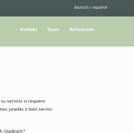
deutsch
español
Kontakt
Team
Referenzen
u ser­vicio si requie­re
o­nes jura­das o bien ser­vici­
isch Gladbach?