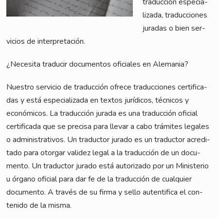
tra­duc­ción espe­cia­
lizada, tra­duc­cio­nes
jura­das o bien ser­
vici­os de interpretación.
¿Nece­si­ta tra­du­cir docu­ment­os ofi­ci­a­les en Alemania?
Nues­tro ser­vicio de tra­duc­ción ofre­ce tra­duc­cio­nes cer­ti­fi­ca­
das y está espe­cia­lizada en tex­tos juríd­icos, téc­ni­cos y
econó­mi­cos. La tra­duc­ción jura­da es una tra­duc­ción ofi­ci­al
cer­ti­fi­ca­da que se pre­cisa para lle­var a cabo trá­mi­tes lega­les
o admi­nis­tra­tivos. Un tra­duc­tor jura­do es un tra­duc­tor acre­di­
ta­do para otor­gar vali­dez legal a la tra­duc­ción de un docu­
men­to. Un tra­duc­tor jura­do está auto­riz­ado por un Minis­te­rio
u órga­no ofi­ci­al para dar fe de la tra­duc­ción de cual­quier
docu­men­to. A tra­vés de su fir­ma y sel­lo auten­ti­fi­ca el con­
teni­do de la misma.