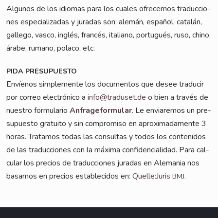
Algu­nos de los idio­mas para los cua­les ofre­ce­mos tra­duc­cio­
nes espe­cia­lizadas y jura­das son: ale­mán, espa­ñol, catalán,
gal­le­go, vas­co, inglés, fran­cés, ita­lia­no, por­tu­gués, ruso, chi­no,
ára­be, ruma­no, pola­co, etc.
PIDA
PRESUPUESTO
Enví­e­nos sim­ple­men­te los docu­ment­os que desee tra­du­cir
por cor­reo elec­tró­ni­co a
info@traduset.de
o bien a tra­vés de
nues­tro for­mu­la­rio
Anfra­ge­for­mu­lar
. Le envi­a­re­mos un pre­
supues­to gra­tui­to y sin com­promiso en apro­xi­ma­damen­te 3
horas. Tra­ta­mos todas las con­sul­tas y todos los con­teni­dos
de las tra­duc­cio­nes con la máxi­ma con­fi­den­ci­al­i­dad. Para cal­
cu­lar los pre­ci­os de tra­duc­cio­nes jura­das en Ale­ma­nia nos
basa­mos en pre­ci­os estable­ci­dos en:
Quelle:Juris
.
BMJ