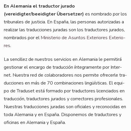
En Ale­ma­nia el tra­duc­tor jura­do
(vereidigter/beeidigter Über­set­zer)
es nomb­ra­do por los
tri­bu­na­les de jus­ti­cia. En Espa­ña, las per­so­nas auto­rizadas a
rea­li­zar las tra­duc­cio­nes jura­das son los tra­duc­to­res jura­dos,
nomb­ra­dos por el
Minis­te­rio de Asun­tos Exte­rio­res Exte­rio­
res
.
La sen­cil­lez de nues­tros ser­vici­os en Ale­ma­nia le per­mi­tirá
ges­tio­nar el encar­go de tra­duc­ción ínte­gra­men­te por Inter­
net. Nues­tra red de cola­bora­do­res nos per­mi­te ofre­cer­le tra­
duc­cio­nes en más de 70 com­bi­nacio­nes lin­güí­sti­cas. El equi­
po de Tra­du­set está forma­do por tra­duc­to­res licen­cia­dos en
tra­duc­ción, tra­duc­to­res jura­dos y cor­rec­to­res pro­fe­sio­na­les.
Nuestras tra­duc­cio­nes jura­das son ofi­ci­a­les y reco­no­ci­das en
toda Ale­ma­nia y en Espa­ña. Dis­po­ne­mos de tra­duc­to­res y
ofi­ci­nas en Ale­ma­nia y España.