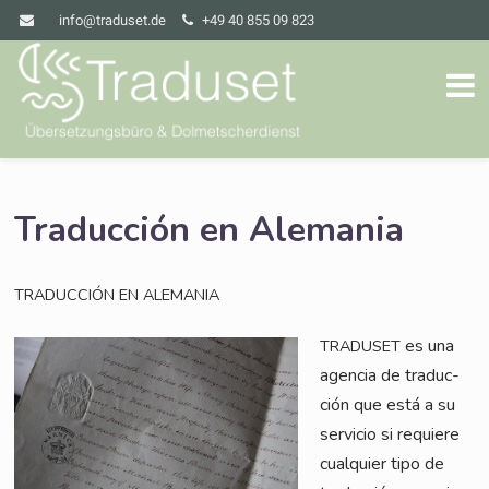
info@traduset.de
+49 40 855 09 823
Traducción en Alemania
TRADUCCIÓN
EN
ALEMANIA
es una
TRADUSET
agen­cia de tra­duc­
ción que está a su
ser­vicio si requie­re
cual­quier tipo de