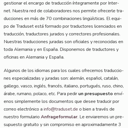
ges­tio­nar el encar­go de tra­duc­ción ínte­gra­men­te por Inter­
net. Nues­tra red de cola­bora­do­res nos per­mi­te ofre­cer­le tra­
duc­cio­nes en más de 70 com­bi­nacio­nes lin­güí­sti­cas. El equi­
po de Tra­du­set está forma­do por tra­duc­to­res licen­cia­dos en
tra­duc­ción, tra­duc­to­res jura­dos y cor­rec­to­res pro­fe­sio­na­les.
Nuestras tra­duc­cio­nes jura­das son ofi­ci­a­les y reco­no­ci­das en
toda Ale­ma­nia y en Espa­ña. Dis­po­ne­mos de tra­duc­to­res y
ofi­ci­nas en Ale­ma­nia y España.
Algu­nos de los idio­mas para los cua­les ofre­ce­mos tra­duc­cio­
nes espe­cia­lizadas y jura­das son: ale­mán, espa­ñol, catalán,
gal­le­go, vas­co, inglés, fran­cés, ita­lia­no, por­tu­gués, ruso, chi­no,
ára­be, ruma­no, pola­co, etc. Para pedir
un pre­supues­to
enví­
e­nos sim­ple­men­te los docu­ment­os que desee tra­du­cir por
cor­reo elec­tró­ni­co a
info@traduset.de
o bien a tra­vés de
nues­tro for­mu­la­rio
Anfra­ge­for­mu­lar
. Le envi­a­re­mos un pre­
supues­to gra­tui­to y sin com­promiso en apro­xi­ma­damen­te 3