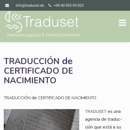
info@traduset.de
+49 40 855 09 823
de
TRADUCCIÓN
CERTIFICADO
DE
NACIMIENTO
de
TRADUCCIÓN
CERTIFICADO
DE
NACIMIENTO
es una
TRADUSET
agen­cia de tra­duc­
ción que está a su