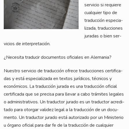
ser­vicio si requie­re
cual­quier tipo de
tra­duc­ción espe­cia­
lizada, tra­duc­cio­nes
jura­das o bien ser­
vici­os de interpretación.
¿Nece­si­ta tra­du­cir docu­ment­os ofi­ci­a­les en Alemania?
Nues­tro ser­vicio de tra­duc­ción ofre­ce tra­duc­cio­nes cer­ti­fi­ca­
das y está espe­cia­lizada en tex­tos juríd­icos, téc­ni­cos y
econó­mi­cos. La tra­duc­ción jura­da es una tra­duc­ción ofi­ci­al
cer­ti­fi­ca­da que se pre­cisa para lle­var a cabo trá­mi­tes lega­les
o admi­nis­tra­tivos. Un tra­duc­tor jura­do es un tra­duc­tor acre­di­
ta­do para otor­gar vali­dez legal a la tra­duc­ción de un docu­
men­to. Un tra­duc­tor jura­do está auto­riz­ado por un Minis­te­rio
u órga­no ofi­ci­al para dar fe de la tra­duc­ción de cual­quier