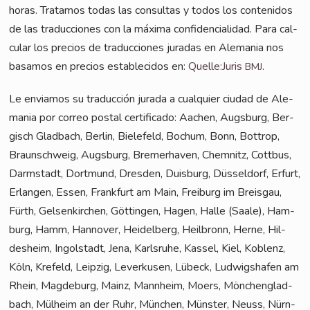
horas. Tra­ta­mos todas las con­sul­tas y todos los con­teni­dos
de las tra­duc­cio­nes con la máxi­ma con­fi­den­ci­al­i­dad. Para cal­
cu­lar los pre­ci­os de tra­duc­cio­nes jura­das en Ale­ma­nia nos
basa­mos en pre­ci­os estable­ci­dos en:
Quelle:Juris
.
BMJ
Le envia­mos su tra­duc­ción jura­da a cual­quier ciu­dad de Ale­
ma­nia por cor­reo pos­tal cer­ti­fi­ca­do: Aachen, Augs­burg, Ber­
gisch Glad­bach, Ber­lin, Bie­le­feld, Bochum, Bonn, Bot­trop,
Braun­schweig, Augs­burg, Bre­mer­ha­ven, Chem­nitz, Cott­bus,
Darm­stadt, Dort­mund, Dres­den, Duis­burg, Düs­sel­dorf, Erfurt,
Erlan­gen, Essen, Frank­furt am Main, Frei­burg im Breis­gau,
Fürth, Gel­sen­kir­chen, Göt­tin­gen, Hagen, Hal­le (Saa­le), Ham­
burg, Hamm, Han­no­ver, Hei­del­berg, Heil­bronn, Her­ne, Hil­
des­heim, Ingol­stadt, Jena, Karls­ru­he, Kas­sel, Kiel, Koblenz,
Köln, Kre­feld, Leip­zig, Lever­ku­sen, Lübeck, Lud­wigs­ha­fen am
Rhein, Mag­de­burg, Mainz, Mann­heim, Moers, Mön­chen­glad­
bach, Mül­heim an der Ruhr, Mün­chen, Müns­ter, Neuss, Nürn­