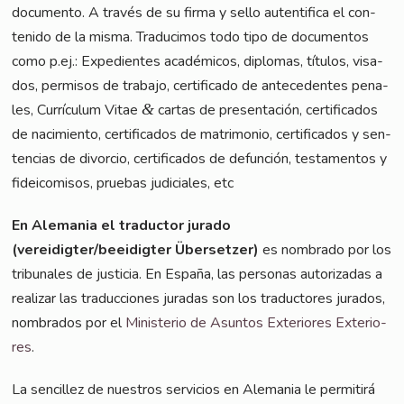
docu­men­to. A tra­vés de su fir­ma y sel­lo auten­ti­fi­ca el con­
teni­do de la mis­ma. Tra­du­ci­mos todo tipo de docu­ment­os
como p.ej.: Expe­di­en­tes aca­dé­mi­cos, diplo­mas, títu­los, visa­
dos, perm­isos de tra­ba­jo, cer­ti­fi­ca­do de ante­ce­den­tes pena­
les, Cur­rí­cu­lum Vitae
&
car­tas de pre­sent­a­ción, cer­ti­fi­ca­dos
de naci­mi­en­to, cer­ti­fi­ca­dos de matri­mo­nio, cer­ti­fi­ca­dos y sen­
ten­ci­as de divor­cio, cer­ti­fi­ca­dos de defun­ción, tes­ta­ment­os y
fidei­comisos, prue­bas judi­cia­les, etc
En Ale­ma­nia el tra­duc­tor jura­do
(vereidigter/beeidigter Über­set­zer)
es nomb­ra­do por los
tri­bu­na­les de jus­ti­cia. En Espa­ña, las per­so­nas auto­rizadas a
rea­li­zar las tra­duc­cio­nes jura­das son los tra­duc­to­res jura­dos,
nomb­ra­dos por el
Minis­te­rio de Asun­tos Exte­rio­res Exte­rio­
res
.
La sen­cil­lez de nues­tros ser­vici­os en Ale­ma­nia le per­mi­tirá