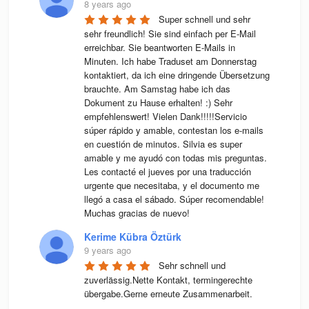
8 years ago
Super schnell und sehr 
sehr freundlich! Sie sind einfach per E-Mail 
erreichbar. Sie beantworten E-Mails in 
Minuten. Ich habe Traduset am Donnerstag 
kontaktiert, da ich eine dringende Übersetzung 
brauchte. Am Samstag habe ich das 
Dokument zu Hause erhalten! :) Sehr 
empfehlenswert! Vielen Dank!!!!!Servicio 
súper rápido y amable, contestan los e-mails 
en cuestión de minutos. Silvia es super 
amable y me ayudó con todas mis preguntas. 
Les contacté el jueves por una traducción 
urgente que necesitaba, y el documento me 
llegó a casa el sábado. Súper recomendable! 
Muchas gracias de nuevo!
Kerime Kübra Öztürk
9 years ago
Sehr schnell und 
zuverlässig.Nette Kontakt, termingerechte 
übergabe.Gerne erneute Zusammenarbeit.