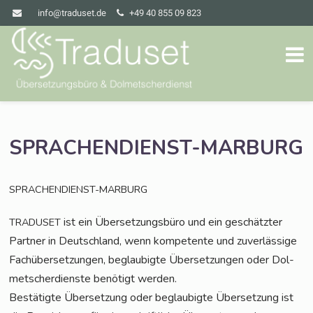
info@traduset.de
+49 40 855 09 823
SPRACHENDIENST-MARBURG
SPRACHENDIENST-MARBURG
ist ein Über­set­zungs­bü­ro und ein geschätz­ter
TRADUSET
Part­ner in Deutsch­land, wenn kom­pe­ten­te und zuver­läs­si­ge
Fach­über­set­zun­gen, beglau­big­te Über­set­zun­gen oder Dol­
met­scher­diens­te benö­tigt werden.
Bestä­tig­te Über­set­zung oder beglau­big­te Über­set­zung ist