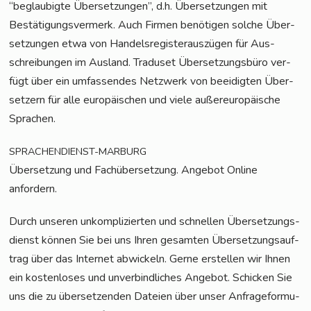
“beglau­big­te Über­set­zun­gen”, d.h. Über­set­zun­gen mit
Bestä­ti­gungs­ver­merk. Auch Fir­men benö­ti­gen sol­che Über­
set­zun­gen etwa von Han­dels­re­gis­ter­aus­zü­gen für Aus­
schrei­bun­gen im Aus­land. Tra­du­set Über­set­zungs­bü­ro ver­
fügt über ein umfas­sen­des Netz­werk von beei­dig­ten Über­
set­zern für alle euro­päi­schen und vie­le außer­eu­ro­päi­sche
Sprachen.
SPRACHENDIENST-MARBURG
Über­set­zung und Fach­über­set­zung. Ange­bot Online
anfordern.
Durch unse­ren unkom­pli­zier­ten und schnel­len Über­set­zungs­
dienst kön­nen Sie bei uns Ihren gesam­ten Über­set­zungs­auf­
trag über das Inter­net abwi­ckeln. Ger­ne erstel­len wir Ihnen
ein kos­ten­lo­ses und unver­bind­li­ches Ange­bot. Schi­cken Sie
uns die zu über­set­zen­den Datei­en über unser Anfra­ge­for­mu­