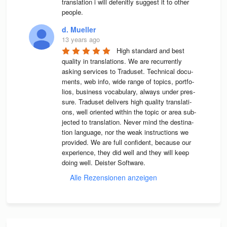
translation i will defenitly suggest it to other 
people.
d. Mueller
13 years ago
High stan­dard and best 
qua­lity in trans­la­ti­ons. We are recur­rently 
asking ser­vices to Tra­du­set. Tech­ni­cal docu­
ments, web info, wide range of topics, port­fo­
lios, busi­ness voca­bu­lary, always under pres­
sure. Tra­du­set deli­vers high qua­lity trans­la­ti­
ons, well ori­en­ted wit­hin the topic or area sub­
jec­ted to trans­la­tion. Never mind the desti­na­
tion lan­guage, nor the weak instruc­tions we 
pro­vi­ded. We are full con­fi­dent, because our 
expe­ri­ence, they did well and they will keep 
doing well. Deis­ter Software.
Alle Rezensionen anzeigen