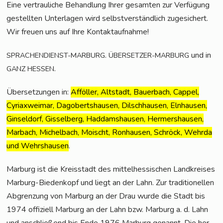
Eine ver­trau­li­che Behand­lung Ihrer gesam­ten zur Ver­fü­gung
gestell­ten Unter­la­gen wird selbst­ver­ständ­lich zuge­si­chert.
Wir freu­en uns auf Ihre Kontaktaufnahme!
.
und in
SPRACHENDIENST-MARBURG
ÜBERSETZER-MARBURG
.
GANZ
HESSEN
Über­set­zun­gen in:
Aff­öl­ler, Alt­stadt, Bau­er­bach, Cap­pel,
Cyriax­wei­mar, Dago­berts­hau­sen, Dilsch­hau­sen, Eln­hau­sen,
Gin­sel­dorf, Gis­sel­berg, Had­dams­hau­sen, Her­mers­hau­sen,
Mar­bach, Michel­bach, Moischt, Ron­hau­sen, Schröck, Wehr­da
und Wehrs­hau­sen
.
Mar­burg ist die Kreis­stadt des mit­tel­hes­si­schen Land­krei­ses
Mar­burg-Bie­den­kopf und liegt an der Lahn. Zur tra­di­tio­nel­len
Abgren­zung von Mar­burg an der Drau wur­de die Stadt bis
1974 offi­zi­ell Mar­burg an der Lahn bzw. Mar­burg a. d. Lahn
und anschlie­ßend bis Ende 1976 Mar­burg genannt. Die her­