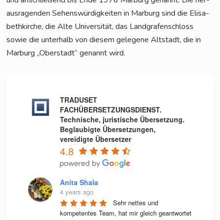
aus­ra­gen­den Sehens­wür­dig­kei­ten in Mar­burg sind die Eli­sa­
beth­kir­che, die Alte Uni­ver­si­tät, das Land­gra­fen­schloss
sowie die unter­halb von die­sem gele­ge­ne Alt­stadt, die in
Mar­burg „Ober­stadt“ genannt wird.
TRADUSET
FACHÜBERSETZUNGSDIENST.
Technische, juristische Übersetzung.
Beglaubigte Übersetzungen,
vereidigte Übersetzer
4.8
Anita Shala
4 years ago
Sehr nettes und 
kompetentes Team, hat mir gleich geantwortet 