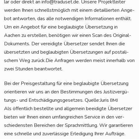
lar oder direkt an info@traduset.de. Unse­re Pro­jekt­lei­ter
wer­den Ihnen schnellst­mög­lich mit einem detail­lier­ten Ange­
bot ant­wor­ten, das alle not­wen­di­gen Infor­ma­tio­nen ent­hält.
Um ein Ange­bot für eine beglau­big­te Über­set­zung in
Aachen zu erstel­len, benö­ti­gen wir einen Scan des Ori­gi­nal-
Doku­ments. Der ver­ei­dig­te Über­set­zer sen­det Ihnen die
über­setz­ten und beglau­big­ten Über­set­zun­gen auf pos­ta­li­
schem Weg zurück.Die Anfra­gen wer­den meist inner­halb von
zwei Stun­den beantwortet.
Bei der Preis­ge­stal­tung für eine beglau­big­te Über­set­zung
ori­en­tie­ren wir uns an den Bestim­mun­gen des Jus­tiz­ver­gü­
tungs- und Ent­schä­di­gungs­ge­set­zes. Quelle:Juris
BMJ
Als öffent­lich bestell­te und all­ge­mein beei­dig­te Über­set­zer
bie­ten wir Ihnen einen umfang­rei­chen Ser­vice in den ver­
schie­dens­ten Berei­chen der Sprach­mitt­lung. Wir garan­tie­ren
eine schnel­le und zuver­läs­si­ge Erle­di­gung Ihrer Auf­trä­ge.