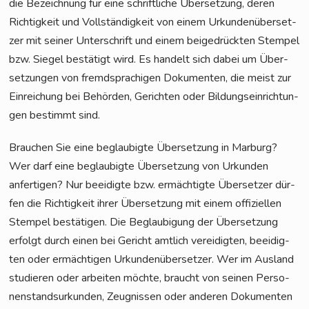
die Bezeich­nung für eine schrift­li­che Über­set­zung, deren
Rich­tig­keit und Voll­stän­dig­keit von einem Urkun­den­über­set­
zer mit sei­ner Unter­schrift und einem bei­gedrück­ten Stem­pel
bzw. Sie­gel bestä­tigt wird. Es han­delt sich dabei um Über­
set­zun­gen von fremd­spra­chi­gen Doku­men­ten, die meist zur
Ein­rei­chung bei Behör­den, Gerich­ten oder Bil­dungs­ein­rich­tun­
gen bestimmt sind.
Brau­chen Sie eine beglau­big­te Über­set­zung in Mar­burg?
Wer darf eine beglau­big­te Über­set­zung von Urkun­den
anfer­ti­gen? Nur beei­dig­te bzw. ermäch­tig­te Über­set­zer dür­
fen die Rich­tig­keit ihrer Über­set­zung mit einem offi­zi­el­len
Stem­pel bestä­ti­gen. Die Beglau­bi­gung der Über­set­zung
erfolgt durch einen bei Gericht amt­lich ver­ei­dig­ten, beei­dig­
ten oder ermäch­ti­gen Urkun­den­über­set­zer. Wer im Aus­land
stu­die­ren oder arbei­ten möch­te, braucht von sei­nen Per­so­
nen­stand­sur­kun­den, Zeug­nis­sen oder ande­ren Doku­men­ten