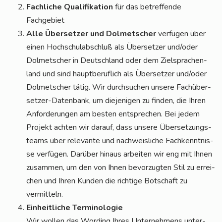
Fach­li­che Qua­li­fi­ka­ti­on
für das betref­fen­de
Fachgebiet
Alle Über­set­zer und Dol­met­scher
ver­fü­gen über
einen Hoch­schul­ab­schluß als Über­set­zer und/oder
Dol­met­scher in Deutsch­land oder dem Ziel­spra­chen­
land und sind haupt­be­ruf­lich als Über­set­zer und/oder
Dol­met­scher tätig. Wir durch­su­chen unse­re Fach­über­
set­zer-Daten­bank, um die­je­ni­gen zu fin­den, die Ihren
Anfor­de­run­gen am bes­ten ent­spre­chen. Bei jedem
Pro­jekt ach­ten wir dar­auf, dass unse­re Über­set­zungs­
teams über rele­van­te und nach­weis­li­che Fach­kennt­nis­
se ver­fü­gen. Dar­über hin­aus arbei­ten wir eng mit Ihnen
zusam­men, um den von Ihnen bevor­zug­ten Stil zu errei­
chen und Ihren Kun­den die rich­ti­ge Bot­schaft zu
vermitteln.
Ein­heit­li­che Terminologie
Wir wol­len das Wor­ding Ihres Unter­neh­mens unter­