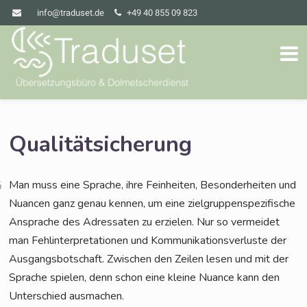
info@traduset.de
+49 40 855 09 823
Qualitätsicherung
Man muss eine Spra­che, ihre Fein­hei­ten, Beson­der­hei­ten und
Nuan­cen ganz genau ken­nen, um eine ziel­grup­pen­spe­zi­fi­sche
Anspra­che des Adres­sa­ten zu erzie­len. Nur so ver­mei­det
man Fehl­in­ter­pre­ta­tio­nen und Kom­mu­ni­ka­ti­ons­ver­lus­te der
Aus­gangs­bot­schaft. Zwi­schen den Zei­len lesen und mit der
Spra­che spie­len, denn schon eine klei­ne Nuan­ce kann den
Unter­schied ausmachen.