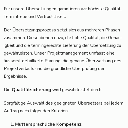
Für unse­re Über­set­zun­gen garan­tie­ren wir höchs­te Qua­li­tät,
Ter­min­treue und Vertraulichkeit.
Der Über­set­zungs­pro­zess setzt sich aus meh­re­ren Pha­sen
zusam­men. Die­se die­nen dazu, die hohe Qua­li­tät, die Genau­
ig­keit und die ter­min­ge­rech­te Lie­fe­rung der Über­set­zung zu
gewähr­leis­ten. Unser Pro­jekt­ma­nage­ment umfasst eine
äus­serst detail­lier­te Pla­nung, die genaue Über­wa­chung des
Pro­jekt­ver­laufs und die gründ­li­che Über­prü­fung der
Ergebnisse.
Die
Qua­li­tät­s­i­che­rung
wird gewähr­leis­tet durch:
Sorg­fäl­ti­ge Aus­wahl des geeig­ne­ten Über­set­zers bei jedem
Auf­trag nach fol­gen­den Kriterien:
Mut­ter­sprach­li­che Kompetenz