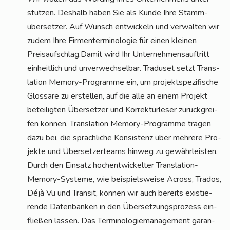
stüt­zen. Des­halb haben Sie als Kun­de Ihre Stamm­
über­set­zer. Auf Wunsch ent­wi­ckeln und ver­wal­ten wir
zudem Ihre Fir­men­ter­mi­no­lo­gie für einen klei­nen
Preisaufschlag.Damit wird Ihr Unter­neh­mens­auf­tritt
ein­heit­lich und unver­wech­sel­bar. Tra­du­set setzt Trans­
la­ti­on Memo­ry-Pro­gram­me ein, um pro­jekt­spe­zi­fi­sche
Glos­sa­re zu erstel­len, auf die alle an einem Pro­jekt
betei­lig­ten Über­set­zer und Kor­rek­tur­le­ser zurück­grei­
fen kön­nen. Trans­la­ti­on Memo­ry-Pro­gram­me tra­gen
dazu bei, die sprach­li­che Kon­sis­tenz über meh­re­re Pro­
jek­te und Über­set­zer­teams hin­weg zu gewähr­leis­ten.
Durch den Ein­satz hoch­ent­wi­ckel­ter Trans­la­ti­on-
Memo­ry-Sys­te­me, wie bei­spiels­wei­se Across, Tra­dos,
Déjà Vu und Tran­sit, kön­nen wir auch bereits exis­tie­
ren­de Daten­ban­ken in den Über­set­zungs­pro­zess ein­
flie­ßen las­sen. Das Ter­mi­no­lo­gie­ma­nage­ment garan­