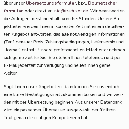
über unser
Über­set­zungs­for­mu­lar
, bzw.
Dol­met­scher­
for­mu­lar
, oder direkt an
info@traduset.de
. Wir beant­wor­ten
die Anfra­gen meist inner­halb von drei Stun­den. Unse­re Pro­
jekt­lei­ter wer­den Ihnen in kür­zes­ter Zeit mit einem detail­lier­
ten Ange­bot ant­wor­ten, das alle not­wen­di­gen Infor­ma­tio­nen
(Tarif, genau­er Preis, Zah­lungs­be­din­gun­gen, Lie­fer­ter­min und
-for­mat) ent­hält. Unse­re pro­fes­sio­nel­len Mit­ar­bei­ter neh­men
sich ger­ne Zeit für Sie. Sie ste­hen Ihnen tele­fo­nisch und per
E-Mail jeder­zeit zur Ver­fü­gung und hel­fen Ihnen ger­ne
weiter.
Sagt Ihnen unser Ange­bot zu, dann kön­nen Sie uns ein­fach
eine kur­ze Bestä­ti­gungs­mail zukom­men las­sen und wir wer­
den mit der Über­set­zung begin­nen. Aus unse­rer Daten­bank
wird ein pas­sen­der Über­set­zer aus­ge­wählt, der für Ihren
Text genau die rich­ti­gen Kom­pe­ten­zen hat.