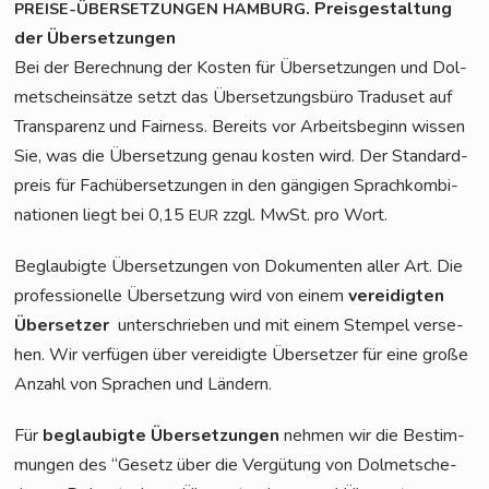
. Preis­ge­stal­tung
PREISE-ÜBERSETZUNGEN
HAMBURG
der Übersetzungen
Bei der Berech­nung der Kos­ten für Über­set­zun­gen und Dol­
met­schein­sät­ze setzt das Über­set­zungs­bü­ro Tra­du­set auf
Trans­pa­renz und Fair­ness. Bereits vor Arbeits­be­ginn wis­sen
Sie, was die Über­set­zung genau kos­ten wird. Der Stan­dard­
preis für Fach­über­set­zun­gen in den gän­gi­gen Sprach­kom­bi­
na­tio­nen liegt bei 0,15
zzgl. MwSt. pro Wort.
EUR
Beglau­big­te Über­set­zun­gen von Doku­men­ten aller Art. Die
pro­fes­sio­nel­le Über­set­zung wird von einem
ver­ei­dig­ten
Über­set­zer
unter­schrie­ben und mit einem Stem­pel ver­se­
hen. Wir ver­fü­gen über ver­ei­dig­te Über­set­zer für eine gro­ße
Anzahl von Spra­chen und Ländern.
Für
beglau­big­te Über­set­zun­gen
neh­men wir die Bestim­
mun­gen des “Gesetz über die Ver­gü­tung von Dol­met­sche­