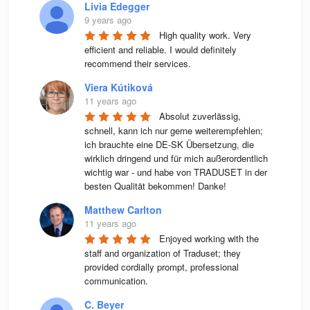
Livia Edegger
9 years ago
High quality work. Very 
efficient and reliable. I would definitely 
recommend their services.
Viera Kútiková
11 years ago
Absolut zuverlässig, 
schnell, kann ich nur gerne weiterempfehlen; 
ich brauchte eine DE-SK Übersetzung, die 
wirklich dringend und für mich außerordentlich 
wichtig war - und habe von TRADUSET in der 
besten Qualität bekommen! Danke!
Matthew Carlton
11 years ago
Enjoyed working with the 
staff and organization of Traduset; they 
provided cordially prompt, professional 
communication.
C. Beyer