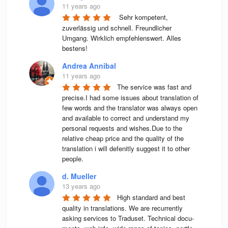
11 years ago
 Sehr kompetent, 
zuverlässig und schnell. Freundlicher 
Umgang. Wirklich empfehlenswert. Alles 
bestens! 
Andrea Annibal
11 years ago
The service was fast and 
precise.I had some issues about translation of 
few words and the translator was always open 
and available to correct and understand my 
personal requests and wishes.Due to the 
relative cheap price and the quality of the 
translation i will defenitly suggest it to other 
people.
d. Mueller
13 years ago
High stan­dard and best 
qua­lity in trans­la­ti­ons. We are recur­rently 
asking ser­vices to Tra­du­set. Tech­ni­cal docu­