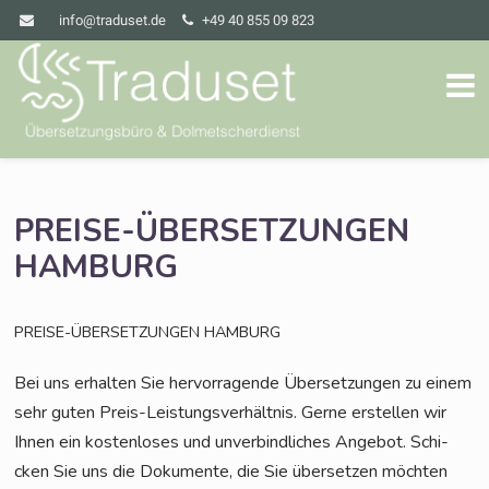
info@traduset.de
+49 40 855 09 823
PREISE-ÜBERSETZUNGEN
HAMBURG
PREISE-ÜBERSETZUNGEN
HAMBURG
Bei uns erhal­ten Sie her­vor­ra­gen­de Über­set­zun­gen zu einem
sehr guten Preis-Leis­tungs­ver­hält­nis. Ger­ne erstel­len wir
Ihnen ein kos­ten­lo­ses und unver­bind­li­ches Ange­bot. Schi­
cken Sie uns die Doku­men­te, die Sie über­set­zen möch­ten