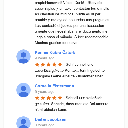
empfehlenswert! Vielen Dank!!!!!Servicio 
súper rápido y amable, contestan los e-mails 
en cuestión de minutos. Silvia es super 
amable y me ayudó con todas mis preguntas. 
Les contacté el jueves por una traducción 
urgente que necesitaba, y el documento me 
llegó a casa el sábado. Súper recomendable! 
Muchas gracias de nuevo!
Kerime Kübra Öztürk
9 years ago
Sehr schnell und 
zuverlässig.Nette Kontakt, termingerechte 
übergabe.Gerne erneute Zusammenarbeit.
Cornelia Elstermann
9 years ago
Schnell und verläßlich 
gelaufen. Schade, dass man die Dokumente 
nicht abholen kann.
Dieter Jacobsen
9 years ago