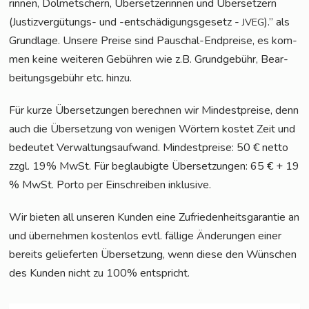
rin­nen, Dol­met­schern, Über­set­ze­rin­nen und Über­set­zern
(Jus­tiz­ver­gü­tungs- und -ent­schä­di­gungs­ge­setz -
).” als
JVEG
Grund­la­ge. Unse­re Prei­se sind Pau­schal-End­prei­se, es kom­
men kei­ne wei­te­ren Gebüh­ren wie z.B. Grund­ge­bühr, Bear­
bei­tungs­ge­bühr etc. hinzu.
Für kur­ze Über­set­zun­gen berech­nen wir Min­dest­prei­se, denn
auch die Über­set­zung von weni­gen Wör­tern kos­tet Zeit und
bedeu­tet Ver­wal­tungs­auf­wand. Min­dest­prei­se: 50 € net­to
zzgl. 19% MwSt. Für beglau­big­te Über­set­zun­gen: 65 € + 19
% MwSt. Por­to per Ein­schrei­ben inklusive.
Wir bie­ten all unse­ren Kun­den eine Zufrie­den­heits­ga­ran­tie an
und über­neh­men kos­ten­los evtl. fäl­li­ge Ände­run­gen einer
bereits gelie­fer­ten Über­set­zung, wenn die­se den Wün­schen
des Kun­den nicht zu 100% entspricht.