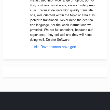
ments, web info, wide range of topics, port­fo­
lios, busi­ness voca­bu­lary, always under pres­
sure. Tra­du­set deli­vers high qua­lity trans­la­ti­
ons, well ori­en­ted wit­hin the topic or area sub­
jec­ted to trans­la­tion. Never mind the desti­na­
tion lan­guage, nor the weak instruc­tions we 
pro­vi­ded. We are full con­fi­dent, because our 
expe­ri­ence, they did well and they will keep 
doing well. Deis­ter Software.
Alle Rezensionen anzeigen