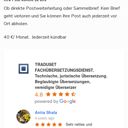
Ob direk­te Post­wei­ter­lei­tung oder Sam­mel­brief. Kein Brief
geht ver­lo­ren und Sie kön­nen Ihre Post auch jeder­zeit vor
Ort abholen.
40 €/ Monat. Jeder­zeit kündbar
TRADUSET
FACHÜBERSETZUNGSDIENST.
Technische, juristische Übersetzung.
Beglaubigte Übersetzungen,
vereidigte Übersetzer
4.8
Anita Shala
4 years ago
Sehr nettes und 