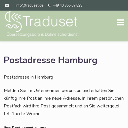
info@traduset.de
+49 40 855 09 823
Postadresse Hamburg
Post­adres­se in Hamburg
Mel­den Sie Ihr Unter­neh­men bei uns an und erhal­ten Sie
künf­tig Ihre Post an Ihre neue Adres­se. In Ihrem per­sön­li­chen
Post­fach wird ihre Post gesam­melt und an Sie wei­ter­ge­lei­
tet. 1 x die Woche.
Ihre Post kommt zu uns