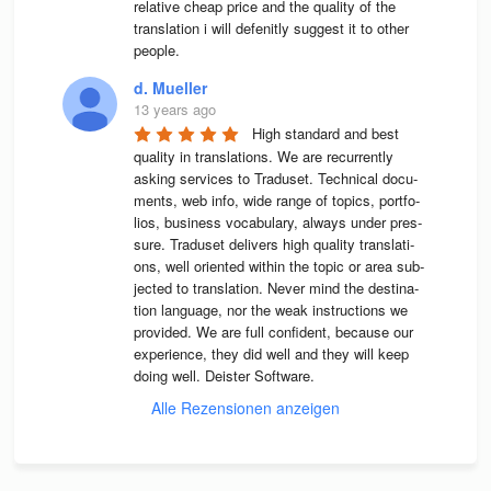
relative cheap price and the quality of the 
translation i will defenitly suggest it to other 
people.
d. Mueller
13 years ago
High stan­dard and best 
qua­lity in trans­la­ti­ons. We are recur­rently 
asking ser­vices to Tra­du­set. Tech­ni­cal docu­
ments, web info, wide range of topics, port­fo­
lios, busi­ness voca­bu­lary, always under pres­
sure. Tra­du­set deli­vers high qua­lity trans­la­ti­
ons, well ori­en­ted wit­hin the topic or area sub­
jec­ted to trans­la­tion. Never mind the desti­na­
tion lan­guage, nor the weak instruc­tions we 
pro­vi­ded. We are full con­fi­dent, because our 
expe­ri­ence, they did well and they will keep 
doing well. Deis­ter Software.
Alle Rezensionen anzeigen