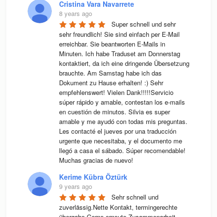
Cristina Vara Navarrete
8 years ago
Super schnell und sehr 
sehr freundlich! Sie sind einfach per E-Mail 
erreichbar. Sie beantworten E-Mails in 
Minuten. Ich habe Traduset am Donnerstag 
kontaktiert, da ich eine dringende Übersetzung 
brauchte. Am Samstag habe ich das 
Dokument zu Hause erhalten! :) Sehr 
empfehlenswert! Vielen Dank!!!!!Servicio 
súper rápido y amable, contestan los e-mails 
en cuestión de minutos. Silvia es super 
amable y me ayudó con todas mis preguntas. 
Les contacté el jueves por una traducción 
urgente que necesitaba, y el documento me 
llegó a casa el sábado. Súper recomendable! 
Muchas gracias de nuevo!
Kerime Kübra Öztürk
9 years ago
Sehr schnell und 
zuverlässig.Nette Kontakt, termingerechte 
übergabe.Gerne erneute Zusammenarbeit.