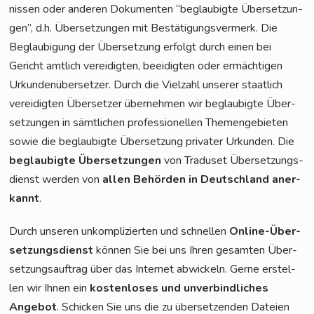
nis­sen oder ande­ren Doku­men­ten “beglau­big­te Über­set­zun­
gen”, d.h. Über­set­zun­gen mit Bestä­ti­gungs­ver­merk. Die
Beglau­bi­gung der Über­set­zung erfolgt durch einen bei
Gericht amt­lich ver­ei­dig­ten, beei­dig­ten oder ermäch­ti­gen
Urkun­den­über­set­zer. Durch die Viel­zahl unse­rer staat­lich
ver­ei­dig­ten Über­set­zer über­neh­men wir beglau­big­te Über­
set­zun­gen in sämt­li­chen pro­fes­sio­nel­len The­men­ge­bie­ten
sowie die beglau­big­te Über­set­zung pri­va­ter Urkun­den. Die
beglau­big­te Über­set­zun­gen
von Tra­du­set Über­set­zungs­
dienst wer­den von
allen Behör­den in Deutsch­land aner­
kannt
.
Durch unse­ren unkom­pli­zier­ten und schnel­len
Online-Über­
set­zungs­dienst
kön­nen Sie bei uns Ihren gesam­ten Über­
set­zungs­auf­trag über das Inter­net abwi­ckeln. Ger­ne erstel­
len wir Ihnen ein
kos­ten­lo­ses und unver­bind­li­ches
Ange­bot
. Schi­cken Sie uns die zu über­set­zen­den Datei­en