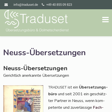
info@traduset.de
+49 40 855 09 823
Neuss-Übersetzungen
Neuss-Übersetzungen
Gericht­lich aner­kann­te Übersetzungen
ist ein
Über­set­zungs­
TRADUSET
bü­ro
und seit 2001 ein geschätz­
ter Part­ner in Neuss, wenn kom­
pe­ten­te und zuver­läs­si­ge
Fach­