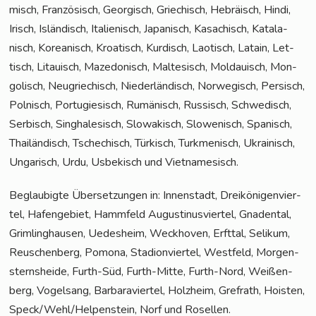
misch, Fran­zö­sisch, Geor­gisch, Grie­chisch, Hebrä­isch, Hin­di,
Irisch, Islän­disch, Ita­lie­nisch, Japa­nisch, Kasa­chisch, Kata­la­
nisch, Korea­nisch, Kroa­tisch, Kur­disch, Lao­tisch, Latain, Let­
tisch, Litau­isch, Maze­do­nisch, Mal­te­sisch, Mol­dauisch, Mon­
go­lisch, Neu­grie­chisch, Nie­der­län­disch, Nor­we­gisch, Per­sisch,
Pol­nisch, Por­tu­gie­sisch, Rumä­nisch, Rus­sisch, Schwe­disch,
Ser­bisch, Sin­gha­le­sisch, Slo­wa­kisch, Slo­we­nisch, Spa­nisch,
Thai­län­disch, Tsche­chisch, Tür­kisch, Turk­me­ni­sch, Ukrai­nisch,
Unga­risch, Urdu, Usbe­kisch und Vietnamesisch.
Beglau­big­te Über­set­zun­gen in: Innen­stadt, Drei­kö­ni­gen­vier­
tel, Hafen­ge­biet, Hamm­feld Augus­ti­nus­vier­tel, Gna­den­tal,
Grim­ling­hau­sen, Uedes­heim, Weck­ho­ven, Erft­tal, Seli­kum,
Reu­schen­berg, Pomo­na, Sta­di­on­vier­tel, West­feld, Mor­gen­
sterns­hei­de, Furth-Süd, Furth-Mit­te, Furth-Nord, Wei­ßen­
berg, Vogel­sang, Bar­ba­ra­vier­tel, Holz­heim, Gref­rath, Hois­ten,
Speck/Wehl/Helpenstein, Norf und Rosellen.