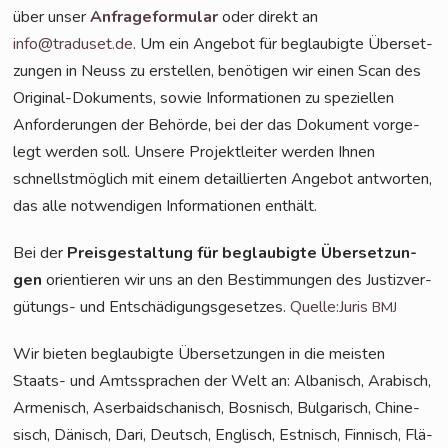
über unser
Anfra­ge­for­mu­lar
oder direkt an
info@traduset.de
. Um ein Ange­bot für beglau­big­te Über­set­
zun­gen in Neuss zu erstel­len, benö­ti­gen wir einen Scan des
Ori­gi­nal-Doku­ments, sowie Infor­ma­tio­nen zu spe­zi­el­len
Anfor­de­run­gen der Behör­de, bei der das Doku­ment vor­ge­
legt wer­den soll. Unse­re Pro­jekt­lei­ter wer­den Ihnen
schnellst­mög­lich mit einem detail­lier­ten Ange­bot ant­wor­ten,
das alle not­wen­di­gen Infor­ma­tio­nen enthält.
Bei der
Preis­ge­stal­tung für beglau­big­te Über­set­zun­
gen
ori­en­tie­ren wir uns an den Bestim­mun­gen des Jus­tiz­ver­
gü­tungs- und Ent­schä­di­gungs­ge­set­zes.
Quelle:Juris
BMJ
Wir bie­ten beglau­big­te Über­set­zun­gen in die meis­ten
Staats- und Amts­spra­chen der Welt an: Alba­nisch, Ara­bisch,
Arme­nisch, Aser­bai­dscha­nisch, Bos­nisch, Bul­ga­risch, Chi­ne­
sisch, Dänisch, Dari, Deutsch, Eng­lisch, Est­nisch, Fin­nisch, Flä­