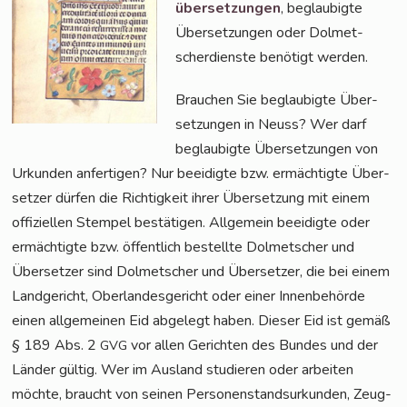
über­set­zun­gen
, beglau­big­te
Über­set­zun­gen oder Dol­met­
scher­diens­te benö­tigt werden.
Brau­chen Sie beglau­big­te Über­
set­zun­gen in Neuss? Wer darf
beglau­big­te Über­set­zun­gen von
Urkun­den anfer­ti­gen? Nur beei­dig­te bzw. ermäch­tig­te Über­
set­zer dür­fen die Rich­tig­keit ihrer Über­set­zung mit einem
offi­zi­el­len Stem­pel bestä­ti­gen. All­ge­mein beei­dig­te oder
ermäch­tig­te bzw. öffent­lich bestell­te Dol­met­scher und
Über­set­zer sind Dol­met­scher und Über­set­zer, die bei einem
Land­ge­richt, Ober­lan­des­ge­richt oder einer Innen­be­hör­de
einen all­ge­mei­nen Eid abge­legt haben. Die­ser Eid ist gemäß
§ 189 Abs. 2
vor allen Gerich­ten des Bun­des und der
GVG
Län­der gül­tig. Wer im Aus­land stu­die­ren oder arbei­ten
möch­te, braucht von sei­nen Per­so­nen­stand­sur­kun­den, Zeug­