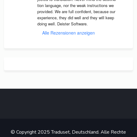
tion lan­guage, nor the weak instruc­tions we 
pro­vi­ded. We are full con­fi­dent, because our 
expe­ri­ence, they did well and they will keep 
doing well. Deis­ter Software.
Alle Rezensionen anzeigen
© Copyright 2025 Traduset, Deutschland. Alle Rechte