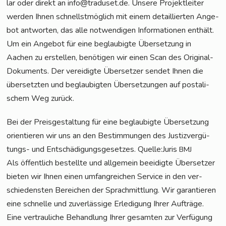
lar oder direkt an info@traduset.de. Unse­re Pro­jekt­lei­ter
wer­den Ihnen schnellst­mög­lich mit einem detail­lier­ten Ange­
bot ant­wor­ten, das alle not­wen­di­gen Infor­ma­tio­nen ent­hält.
Um ein Ange­bot für eine beglau­big­te Über­set­zung in
Aachen zu erstel­len, benö­ti­gen wir einen Scan des Ori­gi­nal-
Doku­ments. Der ver­ei­dig­te Über­set­zer sen­det Ihnen die
über­setz­ten und beglau­big­ten Über­set­zun­gen auf pos­ta­li­
schem Weg zurück.
Bei der Preis­ge­stal­tung für eine beglau­big­te Über­set­zung
ori­en­tie­ren wir uns an den Bestim­mun­gen des Jus­tiz­ver­gü­
tungs- und Ent­schä­di­gungs­ge­set­zes. Quelle:Juris
BMJ
Als öffent­lich bestell­te und all­ge­mein beei­dig­te Über­set­zer
bie­ten wir Ihnen einen umfang­rei­chen Ser­vice in den ver­
schie­dens­ten Berei­chen der Sprach­mitt­lung. Wir garan­tie­ren
eine schnel­le und zuver­läs­si­ge Erle­di­gung Ihrer Auf­trä­ge.
Eine ver­trau­li­che Behand­lung Ihrer gesam­ten zur Ver­fü­gung