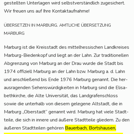
gestell­ten Unter­la­gen wird selbst­ver­ständ­lich zuge­si­chert.
Wir freu­en uns auf Ihre Kontaktaufnahme!
.
ÜBERSETZEN
IN
MARBURG
AMTLICHE
ÜBERSETZUNG
MARBURG
Mar­burg ist die Kreis­stadt des mit­tel­hes­si­schen Land­krei­ses
Mar­burg-Bie­den­kopf und liegt an der Lahn. Zur tra­di­tio­nel­len
Abgren­zung von Mar­burg an der Drau wur­de die Stadt bis
1974 offi­zi­ell Mar­burg an der Lahn bzw. Mar­burg a. d. Lahn
und anschlie­ßend bis Ende 1976 Mar­burg genannt. Die her­
aus­ra­gen­den Sehens­wür­dig­kei­ten in Mar­burg sind die Eli­sa­
beth­kir­che, die Alte Uni­ver­si­tät, das Land­gra­fen­schloss
sowie die unter­halb von die­sem gele­ge­ne Alt­stadt, die in
Mar­burg „Ober­stadt“ genannt wird.
Mar­burg hat vie­le Stadt­
tei­le, die sich in inne­re und äuße­re Stadt­tei­le glie­dern.
Zu den
äuße­ren Stadt­tei­len gehö­ren
Bau­er­bach, Borts­hau­sen,