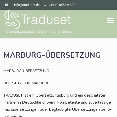
info@traduset.de
+49 40 855 09 823
MARBURG-ÜBERSETZUNG
MARBURG-ÜBERSETZUNG
ÜBERSETZER
IN
MARBURG
ist ein Über­set­zungs­bü­ro und ein geschätz­ter
TRADUSET
Part­ner in Deutsch­land, wenn kom­pe­ten­te und zuver­läs­si­ge
Fach­über­set­zun­gen oder beglau­big­te Über­set­zun­gen benö­
tigt werden.