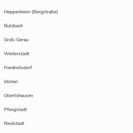
Hep­pen­heim (Berg­stra­ße)
Butz­bach
Groß-Gerau
Wei­ter­stadt
Fried­richs­dorf
Idstein
Oberts­hau­sen
Pfung­stadt
Ried­stadt