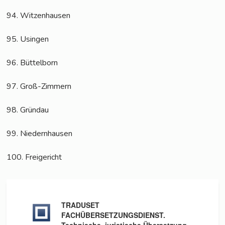
94. Wit­zen­hau­sen
95. Usin­gen
96. Büt­tel­born
97. Groß-Zim­mern
98. Gründau
99. Nie­dern­hau­sen
100. Frei­ge­richt
TRADUSET
FACHÜBERSETZUNGSDIENST.
Technische, juristische Übersetzung.