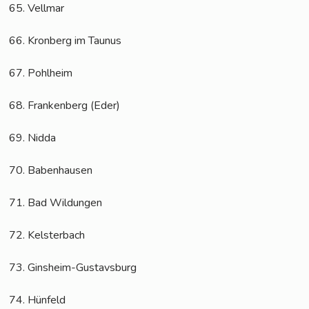
65. Vell­mar
66. Kron­berg im Taunus
67. Pohl­heim
68. Fran­ken­berg (Eder)
69. Nid­da
70. Baben­hau­sen
71. Bad Wildungen
72. Kels­ter­bach
73. Gins­heim-Gus­tavs­burg
74. Hün­feld