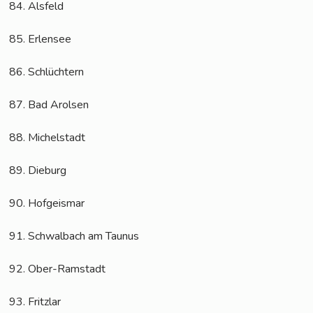
84. Als­feld
85. Erlen­see
86. Schlüch­tern
87. Bad Arolsen
88. Michel­stadt
89. Die­burg
90. Hof­geis­mar
91. Schwal­bach am Taunus
92. Ober-Ram­stadt
93. Fritz­lar