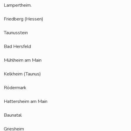
Lampertheim.
Fried­berg (Hes­sen)
Tau­nus­stein
Bad Hers­feld
Mühl­heim am Main
Kelk­heim (Tau­nus)
Röder­mark
Hat­ters­heim am Main
Bau­na­tal
Gries­heim