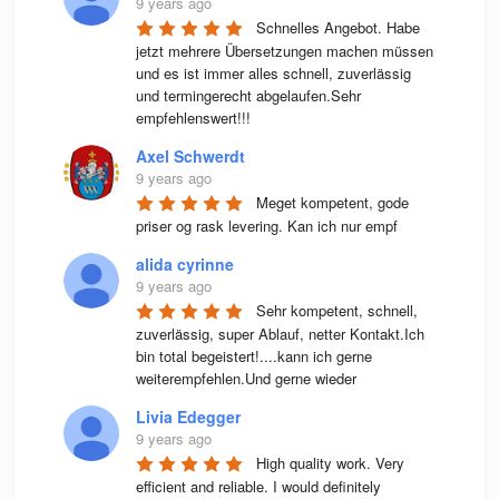
9 years ago
Schnelles Angebot. Habe 
jetzt mehrere Übersetzungen machen müssen 
und es ist immer alles schnell, zuverlässig 
und termingerecht abgelaufen.Sehr 
empfehlenswert!!!
Axel Schwerdt
9 years ago
Meget kompetent, gode 
priser og rask levering. Kan ich nur empf
alida cyrinne
9 years ago
Sehr kompetent, schnell, 
zuverlässig, super Ablauf, netter Kontakt.Ich 
bin total begeistert!....kann ich gerne 
weiterempfehlen.Und gerne wieder
Livia Edegger
9 years ago
High quality work. Very 
efficient and reliable. I would definitely 