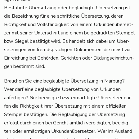
Bestä­tig­te Über­set­zung oder beglau­big­te Über­set­zung ist
die Bezeich­nung für eine schrift­li­che Über­set­zung, deren
Rich­tig­keit und Voll­stän­dig­keit von einem Urkun­den­über­set­
zer mit sei­ner Unter­schrift und einem bei­gedrück­ten Stem­pel
bzw. Sie­gel bestä­tigt wird. Es han­delt sich dabei um Über­
set­zun­gen von fremd­spra­chi­gen Doku­men­ten, die meist zur
Ein­rei­chung bei Behör­den, Gerich­ten oder Bil­dungs­ein­rich­tun­
gen bestimmt sind.
Brau­chen Sie eine beglau­big­te Über­set­zung in Mar­burg?
Wer darf eine beglau­big­te Über­set­zung von Urkun­den
anfer­ti­gen? Nur beei­dig­te bzw. ermäch­tig­te Über­set­zer dür­
fen die Rich­tig­keit ihrer Über­set­zung mit einem offi­zi­el­len
Stem­pel bestä­ti­gen. Die Beglau­bi­gung der Über­set­zung
erfolgt durch einen bei Gericht amt­lich ver­ei­dig­ten, beei­dig­
ten oder ermäch­ti­gen Urkun­den­über­set­zer. Wer im Aus­land