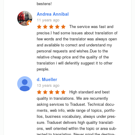
bestens! 
Andrea Annibal
11 years ago
The service was fast and 
precise.I had some issues about translation of 
few words and the translator was always open 
and available to correct and understand my 
personal requests and wishes.Due to the 
relative cheap price and the quality of the 
translation i will defenitly suggest it to other 
people.
d. Mueller
13 years ago
High stan­dard and best 
qua­lity in trans­la­ti­ons. We are recur­rently 
asking ser­vices to Tra­du­set. Tech­ni­cal docu­
ments, web info, wide range of topics, port­fo­
lios, busi­ness voca­bu­lary, always under pres­
sure. Tra­du­set deli­vers high qua­lity trans­la­ti­
ons, well ori­en­ted wit­hin the topic or area sub­
jec­ted to trans­la­tion. Never mind the desti­na­