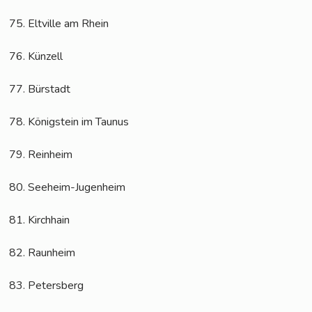
75. Elt­ville am Rhein
76. Kün­zell
77. Bür­stadt
78. König­stein im Taunus
79. Rein­heim
80. See­heim-Jugenheim
81. Kirch­hain
82. Raun­heim
83. Peters­berg