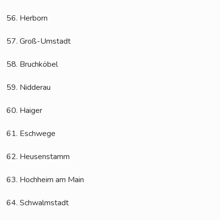
56. Her­born
57. Groß-Umstadt
58. Bruch­kö­bel
59. Nid­der­au
60. Hai­ger
61. Esch­we­ge
62. Heu­sen­stamm
63. Hoch­heim am Main
64. Schwalm­stadt