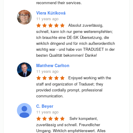
recommend their services.
Viera Kútiková
11 years ago
Absolut zuverlässig, 
schnell, kann ich nur gerne weiterempfehlen; 
ich brauchte eine DE-SK Übersetzung, die 
wirklich dringend und für mich außerordentlich 
wichtig war - und habe von TRADUSET in der 
besten Qualität bekommen! Danke!
Matthew Carlton
11 years ago
Enjoyed working with the 
staff and organization of Traduset; they 
provided cordially prompt, professional 
communication.
C. Beyer
11 years ago
 Sehr kompetent, 
zuverlässig und schnell. Freundlicher 
Umgang. Wirklich empfehlenswert. Alles 