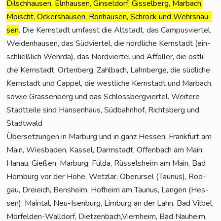
Dilsch­hau­sen, Eln­hau­sen, Gin­sel­dorf, Gis­sel­berg, Mar­bach,
Moischt, Ockers­hau­sen, Ron­hau­sen, Schröck und Wehrs­hau­
sen
.
Die Kern­stadt umfasst die Alt­stadt, das Cam­pus­vier­tel,
Wei­den­hau­sen, das Süd­vier­tel, die nörd­li­che Kern­stadt (ein­
schließ­lich Wehr­da), das Nord­vier­tel und Aff­öl­ler, die öst­li­
che Kern­stadt, Orten­berg, Zahl­bach, Lahn­ber­ge, die süd­li­che
Kern­stadt und Cap­pel, die west­li­che Kern­stadt und Mar­bach,
sowie Gras­sen­berg und das Schloss­berg­vier­tel.
Wei­te­re
Stadt­tei­le sind Han­sen­haus, Süd­bahn­hof, Richts­berg und
Stadtwald
Über­set­zun­gen in Mar­burg und in ganz Hes­sen: Frank­furt am
Main, Wies­ba­den, Kas­sel, Darm­stadt, Offen­bach am Main,
Hanau, Gie­ßen, Mar­burg, Ful­da, Rüs­sels­heim am Main, Bad
Hom­burg vor der Höhe, Wetz­lar, Ober­ur­sel (Tau­nus), Rod­
gau, Drei­eich, Bens­heim, Hof­heim am Tau­nus, Lan­gen (Hes­
sen), Main­tal, Neu-Isen­burg, Lim­burg an der Lahn, Bad Vil­bel,
Mör­fel­den-Wall­dorf, Dietzenbach,Viernheim, Bad Nau­heim,