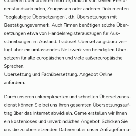
stu­die­ren oder arbei­ten möch­te, braucht von sei­nen Per­so­
nen­stand­sur­kun­den, Zeug­nis­sen oder ande­ren Doku­men­ten
“beglau­big­te Über­set­zun­gen”, d.h. Über­set­zun­gen mit
Bestä­ti­gungs­ver­merk. Auch Fir­men benö­ti­gen sol­che Über­
set­zun­gen etwa von Han­dels­re­gis­ter­aus­zü­gen für Aus­
schrei­bun­gen im Aus­land. Tra­du­set Über­set­zungs­bü­ro ver­
fügt über ein umfas­sen­des Netz­werk von beei­dig­ten Über­
set­zern für alle euro­päi­schen und vie­le außer­eu­ro­päi­sche
Sprachen.
Über­set­zung und Fach­über­set­zung. Ange­bot Online
anfordern.
Durch unse­ren unkom­pli­zier­ten und schnel­len Über­set­zungs­
dienst kön­nen Sie bei uns Ihren gesam­ten Über­set­zungs­auf­
trag über das Inter­net abwi­ckeln. Ger­ne erstel­len wir Ihnen
ein kos­ten­lo­ses und unver­bind­li­ches Ange­bot. Schi­cken Sie
uns die zu über­set­zen­den Datei­en über unser Anfra­ge­for­mu­