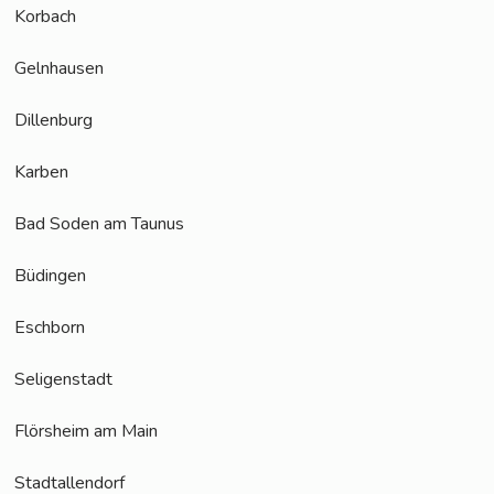
Kor­bach
Geln­hau­sen
Dil­len­burg
Kar­ben
Bad Soden am Taunus
Büdin­gen
Esch­born
Seli­gen­stadt
Flörs­heim am Main
Stadt­al­len­dorf