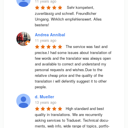
11 years ago
 Sehr kompetent, 
zuverlässig und schnell. Freundlicher 
Umgang. Wirklich empfehlenswert. Alles 
bestens! 
Andrea Annibal
11 years ago
The service was fast and 
precise.I had some issues about translation of 
few words and the translator was always open 
and available to correct and understand my 
personal requests and wishes.Due to the 
relative cheap price and the quality of the 
translation i will defenitly suggest it to other 
people.
d. Mueller
13 years ago
High stan­dard and best 
qua­lity in trans­la­ti­ons. We are recur­rently 
asking ser­vices to Tra­du­set. Tech­ni­cal docu­
ments, web info, wide range of topics, port­fo­