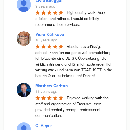
Livia Edegger
9 years ago
High quality work. Very 
efficient and reliable. I would definitely 
recommend their services.
Viera Kútiková
10 years ago
Absolut zuverlässig, 
schnell, kann ich nur gerne weiterempfehlen; 
ich brauchte eine DE-SK Übersetzung, die 
wirklich dringend und für mich außerordentlich 
wichtig war - und habe von TRADUSET in der 
besten Qualität bekommen! Danke!
Matthew Carlton
11 years ago
Enjoyed working with the 
staff and organization of Traduset; they 
provided cordially prompt, professional 
communication.
C. Beyer