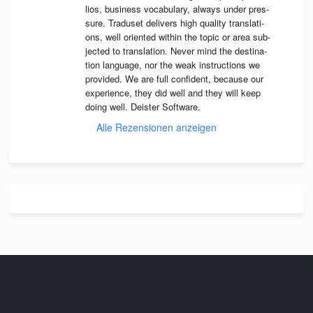
lios, busi­ness voca­bu­lary, always under pres­
sure. Tra­du­set deli­vers high qua­lity trans­la­ti­
ons, well ori­en­ted wit­hin the topic or area sub­
jec­ted to trans­la­tion. Never mind the desti­na­
tion lan­guage, nor the weak instruc­tions we 
pro­vi­ded. We are full con­fi­dent, because our 
expe­ri­ence, they did well and they will keep 
doing well. Deis­ter Software.
Alle Rezensionen anzeigen