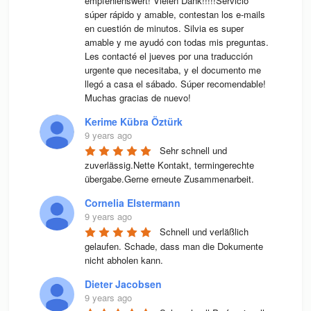
empfehlenswert! Vielen Dank!!!!!Servicio 
súper rápido y amable, contestan los e-mails 
en cuestión de minutos. Silvia es super 
amable y me ayudó con todas mis preguntas. 
Les contacté el jueves por una traducción 
urgente que necesitaba, y el documento me 
llegó a casa el sábado. Súper recomendable! 
Muchas gracias de nuevo!
Kerime Kübra Öztürk
9 years ago
Sehr schnell und 
zuverlässig.Nette Kontakt, termingerechte 
übergabe.Gerne erneute Zusammenarbeit.
Cornelia Elstermann
9 years ago
Schnell und verläßlich 
gelaufen. Schade, dass man die Dokumente 
nicht abholen kann.
Dieter Jacobsen
9 years ago