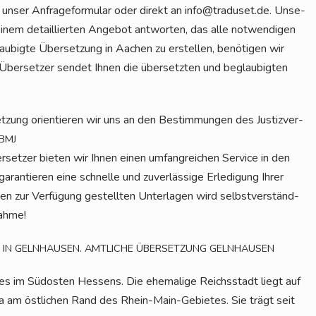
r unser Anfra­ge­for­mu­lar oder direkt an info@traduset.de. Unse­
einem detail­lier­ten Ange­bot ant­wor­ten, das alle not­wen­di­gen
au­big­te Über­set­zung in Aachen zu erstel­len, benö­ti­gen wir
 Über­set­zer sen­det Ihnen die über­setz­ten und beglau­big­ten
t­zung ori­en­tie­ren wir uns an den Bestim­mun­gen des Jus­tiz­ver­
BMJ
er­set­zer bie­ten wir Ihnen einen umfang­rei­chen Ser­vice in den
ran­tie­ren eine schnel­le und zuver­läs­si­ge Erle­di­gung Ihrer
ten zur Ver­fü­gung gestell­ten Unter­la­gen wird selbst­ver­ständ­
nahme!
.
IN
GELNHAUSEN
AMTLICHE
ÜBERSETZUNG
GELNHAUSEN
ses im Süd­os­ten Hes­sens. Die ehe­ma­li­ge Reichs­stadt liegt auf
da am öst­li­chen Rand des Rhein-Main-Gebie­tes. Sie trägt seit