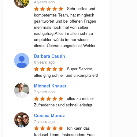
4 years ago
Sehr nettes und 
kompetentes Team, hat mir gleich 
geantwortet und bei offenen Fragen 
mehrmals noch mal von selber 
nachgefragtAlles im allen sehr zu 
empfehlen würde immer wieder 
dieses Übersetzungsdienst Wehlen.
Barbara Cautin
6 years ago
Super Service, 
alles ging schnell und unkompliziert!
Michael Knauer
7 years ago
alles zu meiner 
Zufriedenheit und schnell erledigt
Cosima Muñoz
7 years ago
Ich kann das 
traduset Team, insbesondere Frau 