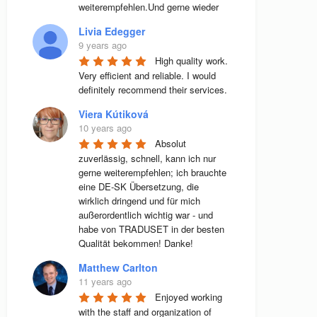
weiterempfehlen.Und gerne wieder
Livia Edegger
9 years ago
High quality work. 
Very efficient and reliable. I would 
definitely recommend their services.
Viera Kútiková
10 years ago
Absolut 
zuverlässig, schnell, kann ich nur 
gerne weiterempfehlen; ich brauchte 
eine DE-SK Übersetzung, die 
wirklich dringend und für mich 
außerordentlich wichtig war - und 
habe von TRADUSET in der besten 
Qualität bekommen! Danke!
Matthew Carlton
11 years ago
Enjoyed working 
with the staff and organization of 