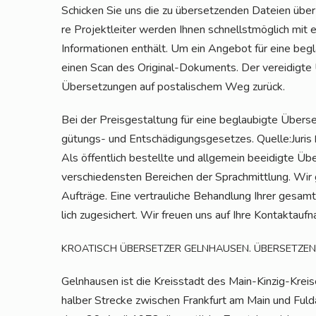
Schi­cken Sie uns die zu über­set­zen­den Datei­en übe
re Pro­jekt­lei­ter wer­den Ihnen schnellst­mög­lich mit 
Infor­ma­tio­nen ent­hält. Um ein Ange­bot für eine begl
einen Scan des Ori­gi­nal-Doku­ments. Der ver­ei­dig­te
Über­set­zun­gen auf pos­ta­li­schem Weg zurück.
Bei der Preis­ge­stal­tung für eine beglau­big­te Über­se
gü­tungs- und Ent­schä­di­gungs­ge­set­zes. Quelle:Juris
Als öffent­lich bestell­te und all­ge­mein beei­dig­te Üb
ver­schie­dens­ten Berei­chen der Sprach­mitt­lung. Wir ga
Auf­trä­ge. Eine ver­trau­li­che Behand­lung Ihrer gesam­
lich zuge­si­chert. Wir freu­en uns auf Ihre Kontaktauf
.
KROATISCH
ÜBERSETZER
GELNHAUSEN
ÜBERSETZEN
Geln­hau­sen ist die Kreis­stadt des Main-Kin­zig-Krei­
hal­ber Stre­cke zwi­schen Frank­furt am Main und Ful­