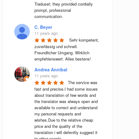
Traduset; they provided cordially 
prompt, professional 
communication.
C. Beyer
11 years ago
 Sehr kompetent, 
zuverlässig und schnell. 
Freundlicher Umgang. Wirklich 
empfehlenswert. Alles bestens! 
Andrea Annibal
11 years ago
The service was 
fast and precise.I had some issues 
about translation of few words and 
the translator was always open and 
available to correct and understand 
my personal requests and 
wishes.Due to the relative cheap 
price and the quality of the 
translation i will defenitly suggest it 
to other people.