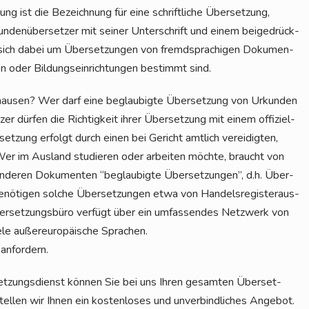
ng ist die Bezeich­nung für eine schrift­li­che Über­set­zung,
un­den­über­set­zer mit sei­ner Unter­schrift und einem bei­gedrück­
 sich dabei um Über­set­zun­gen von fremd­spra­chi­gen Doku­men­
en oder Bil­dungs­ein­rich­tun­gen bestimmt sind.
­hau­sen? Wer darf eine beglau­big­te Über­set­zung von Urkun­den
er dür­fen die Rich­tig­keit ihrer Über­set­zung mit einem offi­zi­el­
et­zung erfolgt durch einen bei Gericht amt­lich ver­ei­dig­ten,
 Wer im Aus­land stu­die­ren oder arbei­ten möch­te, braucht von
 ande­ren Doku­men­ten “beglau­big­te Über­set­zun­gen”, d.h. Über­
nö­ti­gen sol­che Über­set­zun­gen etwa von Han­dels­re­gis­ter­aus­
ber­set­zungs­bü­ro ver­fügt über ein umfas­sen­des Netz­werk von
e­le außer­eu­ro­päi­sche Sprachen.
 anfordern.
set­zungs­dienst kön­nen Sie bei uns Ihren gesam­ten Über­set­
el­len wir Ihnen ein kos­ten­lo­ses und unver­bind­li­ches Ange­bot.