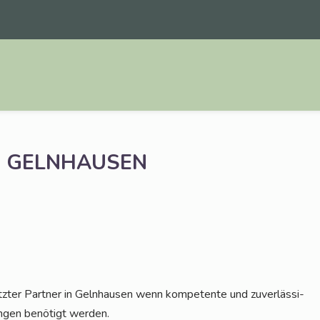
GELNHAUSEN
z­ter Part­ner in Geln­hau­sen wenn kom­pe­ten­te und zuver­läs­si­
un­gen benö­tigt werden.