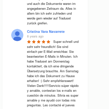
und auch die Dokumente waren im 
angegebenen Zeitraum da. Alles in 
allem bin ich sehr zufrieden und 
werde gern wieder auf Traduset 
zurück greifen.
Cristina Vara Navarrete
8 years ago
Super schnell und 
sehr sehr freundlich! Sie sind 
einfach per E-Mail erreichbar. Sie 
beantworten E-Mails in Minuten. Ich 
habe Traduset am Donnerstag 
kontaktiert, da ich eine dringende 
Übersetzung brauchte. Am Samstag 
habe ich das Dokument zu Hause 
erhalten! :) Sehr empfehlenswert! 
Vielen Dank!!!!!Servicio súper rápido 
y amable, contestan los e-mails en 
cuestión de minutos. Silvia es super 
amable y me ayudó con todas mis 
preguntas. Les contacté el jueves 