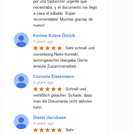
por una traducción urgente que 
necesitaba, y el documento me llegó 
a casa el sábado. Súper 
recomendable! Muchas gracias de 
nuevo!
Kerime Kübra Öztürk
9 years ago
Sehr schnell und 
zuverlässig.Nette Kontakt, 
termingerechte übergabe.Gerne 
erneute Zusammenarbeit.
Cornelia Elstermann
9 years ago
Schnell und 
verläßlich gelaufen. Schade, dass 
man die Dokumente nicht abholen 
kann.
Dieter Jacobsen
9 years ago
Sehr 