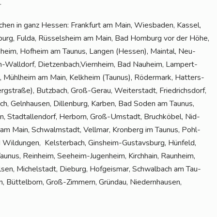
.
schen in ganz Hes­sen: Frank­furt am Main, Wies­ba­den, Kas­sel,
burg, Ful­da, Rüs­sels­heim am Main, Bad Hom­burg vor der Höhe,
ns­heim, Hof­heim am Tau­nus, Lan­gen (Hes­sen), Main­tal, Neu-
­den-Wall­dorf, Dietzenbach,Viernheim, Bad Nau­heim, Lam­pert­
d, Mühl­heim am Main, Kelk­heim (Tau­nus), Röder­mark, Hat­ters­
g­stra­ße), Butz­bach, Groß-Gerau, Wei­ter­stadt, Fried­richs­dorf,
ach, Geln­hau­sen, Dil­len­burg, Kar­ben, Bad Soden am Tau­nus,
n, Stadt­al­len­dorf, Her­born, Groß-Umstadt, Bruch­kö­bel, Nid­
 am Main, Schwalm­stadt, Vell­mar, Kron­berg im Tau­nus, Pohl­
Wil­dun­gen, Kels­ter­bach, Gins­heim-Gus­tavs­burg, Hün­feld,
 Tau­nus, Rein­heim, See­heim-Jugenheim, Kirch­hain, Raun­heim,
l­sen, Michel­stadt, Die­burg, Hof­geis­mar, Schwal­bach am Tau­
en, Büt­tel­born, Groß-Zim­mern, Gründau, Nie­dern­hau­sen,