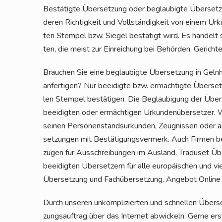
Bestä­tig­te Über­set­zung oder beglau­big­te Über­set­zu
deren Rich­tig­keit und Voll­stän­dig­keit von einem Urk
ten Stem­pel bzw. Sie­gel bestä­tigt wird. Es han­delt
ten, die meist zur Ein­rei­chung bei Behör­den, Gerich­t
Brau­chen Sie eine beglau­big­te Über­set­zung in Geln
anfer­ti­gen? Nur beei­dig­te bzw. ermäch­tig­te Über­set­z
len Stem­pel bestä­ti­gen. Die Beglau­bi­gung der Über­s
beei­dig­ten oder ermäch­ti­gen Urkun­den­über­set­zer.
sei­nen Per­so­nen­stand­sur­kun­den, Zeug­nis­sen oder
set­zun­gen mit Bestä­ti­gungs­ver­merk. Auch Fir­men be
zü­gen für Aus­schrei­bun­gen im Aus­land. Tra­du­set Ü
beei­dig­ten Über­set­zern für alle euro­päi­schen und vi
Über­set­zung und Fach­über­set­zung. Ange­bot Online
Durch unse­ren unkom­pli­zier­ten und schnel­len Über­
zungs­auf­trag über das Inter­net abwi­ckeln. Ger­ne erst