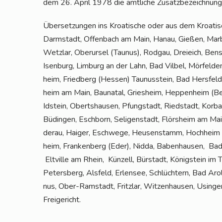
dem 26. April 1978 die amt­li­che Zusatzbezeichnung
Über­set­zun­gen ins Kroa­ti­sche oder aus dem Kroa­ti­
Darm­stadt, Offen­bach am Main, Hanau, Gie­ßen, Mar­
Wetz­lar, Ober­ur­sel (Tau­nus), Rod­gau, Drei­eich, Be
Isen­burg, Lim­burg an der Lahn, Bad Vil­bel, Mör­fel
heim, Fried­berg (Hes­sen) Tau­nus­stein, Bad Hers­fel
heim am Main, Bau­na­tal, Gries­heim, Hep­pen­heim (Ber
Idstein, Oberts­hau­sen, Pfung­stadt, Ried­stadt, Kor­b
Büdin­gen, Esch­born, Seli­gen­stadt, Flörs­heim am Mai
der­au, Hai­ger, Esch­we­ge, Heu­sen­stamm, Hoch­heim
heim, Fran­ken­berg (Eder), Nid­da, Baben­hau­sen, Bad 
Elt­ville am Rhein, Kün­zell, Bür­stadt, König­stein im
Peters­berg, Als­feld, Erlen­see, Schlüch­tern, Bad Aro
nus, Ober-Ram­stadt, Fritz­lar, Wit­zen­hau­sen, Usin­g
Freigericht.