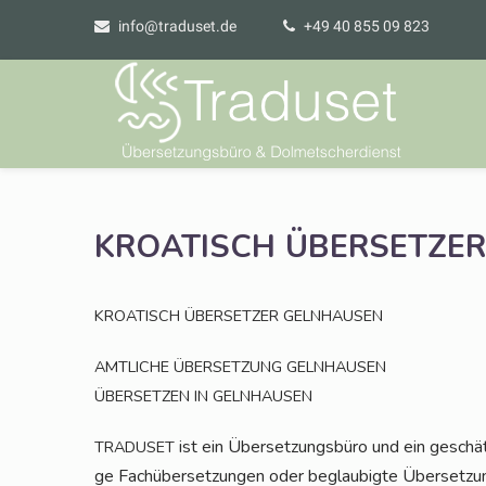
info@traduset.de
+49 40 855 09 823
KROATISCH
ÜBERSETZER
KROATISCH
ÜBERSETZER
GELNHAUSEN
AMTLICHE
ÜBERSETZUNG
GELNHAUSEN
ÜBERSETZEN
IN
GELNHAUSEN
ist ein Über­set­zungs­bü­ro und ein geschät
TRADUSET
ge Fach­über­set­zun­gen oder beglau­big­te Über­set­z