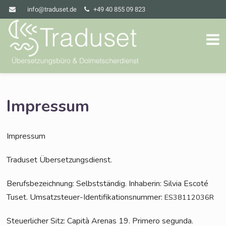
info@traduset.de
+49 40 855 09 823
Impressum
Impres­sum
Tra­du­set Übersetzungsdienst.
Berufs­be­zeich­nung: Selbst­stän­dig. Inha­be­rin: Sil­via Esco­té
Tuset. Umsatz­steu­er-Iden­ti­fi­ka­ti­ons­num­mer:
ES38112036R
Steu­er­li­cher Sitz: Capi­tà Are­nas 19. Pri­me­ro segun­da.