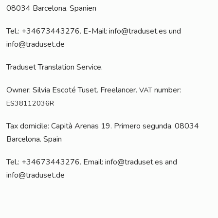
08034 Bar­ce­lo­na. Spanien
Tel.: +34673443276. E-Mail: info@traduset.es und
info@traduset.de
Tra­du­set Trans­la­ti­on Service.
Owner: Sil­via Esco­té Tuset. Free­lan­cer.
num­ber:
VAT
ES38112036R
Tax domic­i­le: Capi­tà Are­nas 19. Pri­me­ro segun­da. 08034
Bar­ce­lo­na. Spain
Tel.: +34673443276. Email: info@traduset.es and
info@traduset.de