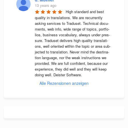
13 years ago
High stan­dard and best 
qua­lity in trans­la­ti­ons. We are recur­rently 
asking ser­vices to Tra­du­set. Tech­ni­cal docu­
ments, web info, wide range of topics, port­fo­
lios, busi­ness voca­bu­lary, always under pres­
sure. Tra­du­set deli­vers high qua­lity trans­la­ti­
ons, well ori­en­ted wit­hin the topic or area sub­
jec­ted to trans­la­tion. Never mind the desti­na­
tion lan­guage, nor the weak instruc­tions we 
pro­vi­ded. We are full con­fi­dent, because our 
expe­ri­ence, they did well and they will keep 
doing well. Deis­ter Software.
Alle Rezensionen anzeigen