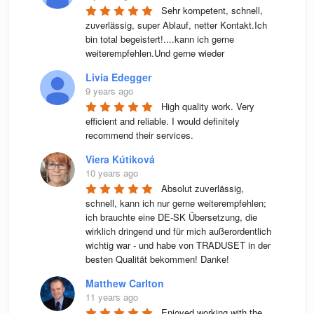
Sehr kompetent, schnell, 
zuverlässig, super Ablauf, netter Kontakt.Ich 
bin total begeistert!....kann ich gerne 
weiterempfehlen.Und gerne wieder
Livia Edegger
9 years ago
High quality work. Very 
efficient and reliable. I would definitely 
recommend their services.
Viera Kútiková
10 years ago
Absolut zuverlässig, 
schnell, kann ich nur gerne weiterempfehlen; 
ich brauchte eine DE-SK Übersetzung, die 
wirklich dringend und für mich außerordentlich 
wichtig war - und habe von TRADUSET in der 
besten Qualität bekommen! Danke!
Matthew Carlton
11 years ago
Enjoyed working with the 