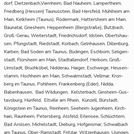
dorf, Dietzenbach,Viernheim, Bad Nau­heim, Lam­pert­heim,
Fried­berg (Hes­sen) Tau­nus­stein, Bad Hers­feld, Mühl­heim am
Main, Kelk­heim (Tau­nus), Röder­mark, Hat­ters­heim am Main,
Bau­na­tal, Gries­heim, Hep­pen­heim (Berg­stra­ße), Butz­bach,
Groß-Gerau, Wei­ter­stadt, Fried­richs­dorf, Idstein, Oberts­hau­
sen, Pfung­stadt, Ried­stadt, Kor­bach, Geln­hau­sen, Dil­len­burg,
Kar­ben, Bad Soden am Tau­nus, Büdin­gen, Esch­born, Seli­gen­
stadt, Flörs­heim am Main, Stadt­al­len­dorf, Her­born, Groß-
Umstadt, Bruch­kö­bel, Nid­der­au, Hai­ger, Esch­we­ge, Heu­sen­
stamm, Hoch­heim am Main, Schwalm­stadt, Vell­mar, Kron­
berg im Tau­nus, Pohl­heim, Fran­ken­berg (Eder), Nid­da,
Baben­hau­sen, Bad Wil­dun­gen, Kels­ter­bach, Gins­heim-Gus­
tavs­burg, Hün­feld, Elt­ville am Rhein, Kün­zell, Bür­stadt,
König­stein im Tau­nus, Rein­heim, See­heim-Jugenheim, Kirch­
hain, Raun­heim, Peters­berg, Als­feld, Erlen­see, Schlüch­tern,
Bad Arol­sen, Michel­stadt, Die­burg, Hof­geis­mar, Schwal­bach
am Tau­nus, Ober-Ram­stadt, Fritz­lar, Wit­zen­hau­sen, Usin­gen,