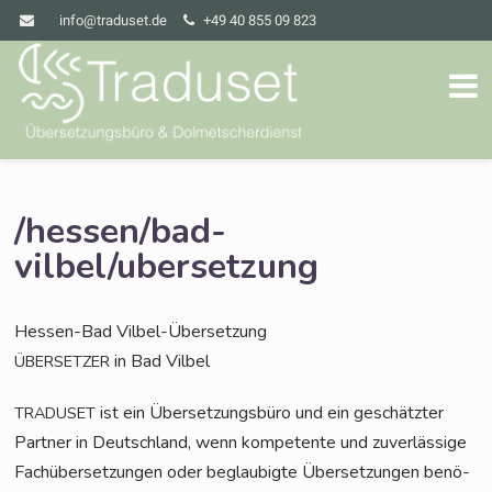
info@traduset.de
+49 40 855 09 823
/hessen/bad-
vilbel/ubersetzung
Hes­sen-Bad Vilbel-Übersetzung
in Bad Vilbel
ÜBERSETZER
ist ein Über­set­zungs­bü­ro und ein geschätz­ter
TRADUSET
Part­ner in Deutsch­land, wenn kom­pe­ten­te und zuver­läs­si­ge
Fach­über­set­zun­gen oder beglau­big­te Über­set­zun­gen benö­