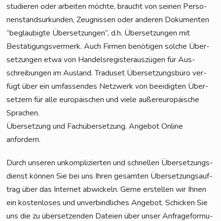
stu­die­ren oder arbei­ten möch­te, braucht von sei­nen Per­so­
nen­stand­sur­kun­den, Zeug­nis­sen oder ande­ren Doku­men­ten
“beglau­big­te Über­set­zun­gen”, d.h. Über­set­zun­gen mit
Bestä­ti­gungs­ver­merk. Auch Fir­men benö­ti­gen sol­che Über­
set­zun­gen etwa von Han­dels­re­gis­ter­aus­zü­gen für Aus­
schrei­bun­gen im Aus­land. Tra­du­set Über­set­zungs­bü­ro ver­
fügt über ein umfas­sen­des Netz­werk von beei­dig­ten Über­
set­zern für alle euro­päi­schen und vie­le außer­eu­ro­päi­sche
Sprachen.
Über­set­zung und Fach­über­set­zung. Ange­bot Online
anfordern.
Durch unse­ren unkom­pli­zier­ten und schnel­len Über­set­zungs­
dienst kön­nen Sie bei uns Ihren gesam­ten Über­set­zungs­auf­
trag über das Inter­net abwi­ckeln. Ger­ne erstel­len wir Ihnen
ein kos­ten­lo­ses und unver­bind­li­ches Ange­bot. Schi­cken Sie
uns die zu über­set­zen­den Datei­en über unser Anfra­ge­for­mu­