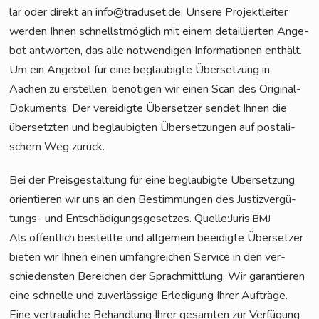
lar oder direkt an info@traduset.de. Unse­re Pro­jekt­lei­ter
wer­den Ihnen schnellst­mög­lich mit einem detail­lier­ten Ange­
bot ant­wor­ten, das alle not­wen­di­gen Infor­ma­tio­nen ent­hält.
Um ein Ange­bot für eine beglau­big­te Über­set­zung in
Aachen zu erstel­len, benö­ti­gen wir einen Scan des Ori­gi­nal-
Doku­ments. Der ver­ei­dig­te Über­set­zer sen­det Ihnen die
über­setz­ten und beglau­big­ten Über­set­zun­gen auf pos­ta­li­
schem Weg zurück.
Bei der Preis­ge­stal­tung für eine beglau­big­te Über­set­zung
ori­en­tie­ren wir uns an den Bestim­mun­gen des Jus­tiz­ver­gü­
tungs- und Ent­schä­di­gungs­ge­set­zes. Quelle:Juris
BMJ
Als öffent­lich bestell­te und all­ge­mein beei­dig­te Über­set­zer
bie­ten wir Ihnen einen umfang­rei­chen Ser­vice in den ver­
schie­dens­ten Berei­chen der Sprach­mitt­lung. Wir garan­tie­ren
eine schnel­le und zuver­läs­si­ge Erle­di­gung Ihrer Auf­trä­ge.
Eine ver­trau­li­che Behand­lung Ihrer gesam­ten zur Ver­fü­gung