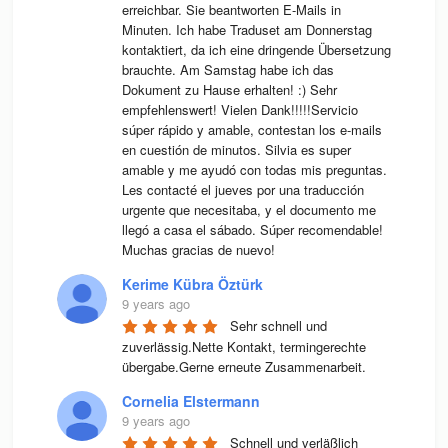
erreichbar. Sie beantworten E-Mails in 
Minuten. Ich habe Traduset am Donnerstag 
kontaktiert, da ich eine dringende Übersetzung 
brauchte. Am Samstag habe ich das 
Dokument zu Hause erhalten! :) Sehr 
empfehlenswert! Vielen Dank!!!!!Servicio 
súper rápido y amable, contestan los e-mails 
en cuestión de minutos. Silvia es super 
amable y me ayudó con todas mis preguntas. 
Les contacté el jueves por una traducción 
urgente que necesitaba, y el documento me 
llegó a casa el sábado. Súper recomendable! 
Muchas gracias de nuevo!
Kerime Kübra Öztürk
9 years ago
Sehr schnell und 
zuverlässig.Nette Kontakt, termingerechte 
übergabe.Gerne erneute Zusammenarbeit.
Cornelia Elstermann
9 years ago
Schnell und verläßlich 