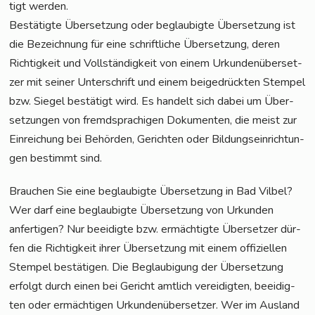
tigt werden.
Bestä­tig­te Über­set­zung oder beglau­big­te Über­set­zung ist
die Bezeich­nung für eine schrift­li­che Über­set­zung, deren
Rich­tig­keit und Voll­stän­dig­keit von einem Urkun­den­über­set­
zer mit sei­ner Unter­schrift und einem bei­gedrück­ten Stem­pel
bzw. Sie­gel bestä­tigt wird. Es han­delt sich dabei um Über­
set­zun­gen von fremd­spra­chi­gen Doku­men­ten, die meist zur
Ein­rei­chung bei Behör­den, Gerich­ten oder Bil­dungs­ein­rich­tun­
gen bestimmt sind.
Brau­chen Sie eine beglau­big­te Über­set­zung in Bad Vil­bel?
Wer darf eine beglau­big­te Über­set­zung von Urkun­den
anfer­ti­gen? Nur beei­dig­te bzw. ermäch­tig­te Über­set­zer dür­
fen die Rich­tig­keit ihrer Über­set­zung mit einem offi­zi­el­len
Stem­pel bestä­ti­gen. Die Beglau­bi­gung der Über­set­zung
erfolgt durch einen bei Gericht amt­lich ver­ei­dig­ten, beei­dig­
ten oder ermäch­ti­gen Urkun­den­über­set­zer. Wer im Aus­land