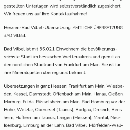
gestell­ten Unter­la­gen wird selbst­ver­ständ­lich zuge­si­chert.
Wir freu­en uns auf Ihre Kontaktaufnahme!
Hes­sen-Bad Vil­bel-Über­set­zung.
AMTLICHE
ÜBERSETZUNG
BAD
VILBEL
Bad Vil­bel ist mit 36.021 Ein­woh­nern die bevöl­ke­rungs­
reichs­te Stadt im hes­si­schen Wet­ter­au­kreis und grenzt an
den nörd­li­chen Stadt­rand von Frank­furt am Main. Sie ist für
ihre Mine­ral­quel­len über­re­gio­nal bekannt.
Über­set­zun­gen in ganz Hes­sen: Frank­furt am Main, Wies­ba­
den, Kas­sel, Darm­stadt, Offen­bach am Main, Hanau, Gie­ßen,
Mar­burg, Ful­da, Rüs­sels­heim am Main, Bad Hom­burg vor der
Höhe, Wetz­lar, Ober­ur­sel (Tau­nus), Rod­gau, Drei­eich, Bens­
heim, Hof­heim am Tau­nus, Lan­gen (Hes­sen), Main­tal, Neu-
Isen­burg, Lim­burg an der Lahn, Bad Vil­bel, Mör­fel­den-Wall­