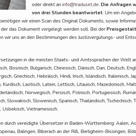
oder direkt an
info@traduset.de
.
Die Anfra­gen w
von drei Stun­den beant­wor­tet
. Um ein Ange­bo
benö­ti­gen wir einen Scan des Ori­gi­nal Doku­ments, sowie Infor­ma­ti
i der das Doku­ment vor­ge­legt wer­den soll. Bei der
Preis­ge­stal­
­ren wir uns an den Bestim­mun­gen des Jus­tiz­ver­gü­tungs- und Ent­sc
er­set­zun­gen in die meis­ten Staats- und Amts­spra­chen der Welt an:
ch, Bos­nisch, Bul­ga­risch, Chi­ne­sisch, Dänisch, Dari, Deutsch, Eng­li
gisch, Grie­chisch, Hebrä­isch, Hin­di, Irisch, Islän­disch, Ita­lie­nisch, J
, Kur­disch, Lao­tisch, Latein, Let­tisch, Litau­isch, Maze­do­nisch, Ma
­der­län­disch, Nor­we­gisch, Per­sisch, Pol­nisch, Por­tu­gie­sisch, Rum
sch, Slo­wa­kisch, Slo­we­nisch, Spa­nisch, Thai­län­disch, Tsche­chisch, Tü
u, Usbe­kisch, Vietnamesisch.
en durch ver­ei­dig­te Über­set­zer in Baden-Würt­tem­berg: Aalen, A
n­au, Balin­gen, Biber­ach an der Riß, Bie­tig­heim-Bis­sin­gen, Böb­l