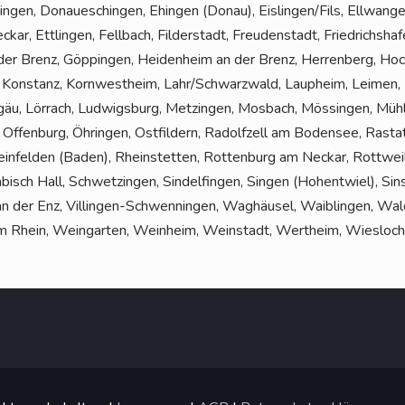
­zin­gen, Donau­eschin­gen, Ehin­gen (Donau), Eislingen/Fils, Ell­wan­
ar, Ett­lin­gen, Fell­bach, Fil­der­stadt, Freu­den­stadt, Fried­richs­ha­
 der Brenz, Göp­pin­gen, Hei­den­heim an der Brenz, Her­ren­berg, H
 Kon­stanz, Korn­west­heim, Lahr/Schwarzwald, Laup­heim, Lei­men, Le
­gäu, Lör­rach, Lud­wigs­burg, Met­zin­gen, Mos­bach, Mös­sin­gen, Mü
h, Offen­burg, Öhrin­gen, Ost­fil­dern, Radolf­zell am Boden­see, Ras­
in­fel­den (Baden), Rhein­stet­ten, Rot­ten­burg am Neckar, Rott­wei
ch Hall, Schwet­zin­gen, Sin­del­fin­gen, Sin­gen (Hoh­ent­wiel), Sins
n an der Enz, Vil­lin­gen-Schwen­nin­gen, Wag­häu­sel, Waib­lin­gen, Wa
m Rhein, Wein­gar­ten, Wein­heim, Wein­stadt, Wert­heim, Wies­loc