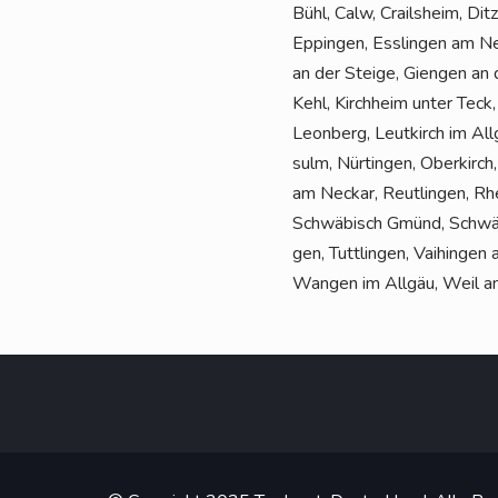
Bühl, Calw, Crails­heim, Dit
Eppin­gen, Ess­lin­gen am Neck
an der Stei­ge, Gien­gen an
Kehl, Kirch­heim unter Teck,
Leon­berg, Leut­kirch im All
sulm, Nür­tin­gen, Ober­kirc
am Neckar, Reut­lin­gen, Rhe
Schwä­bisch Gmünd, Schwä­bis
gen, Tutt­lin­gen, Vai­hin­ge
Wan­gen im All­gäu, Weil a