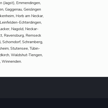
gen (Jagst), Emmen­din­gen,
fen, Gag­ge­nau, Geis­lin­gen
ocken­heim, Horb am Neckar,
in­fel­den-Ech­ter­din­gen,
hl­acker, Nagold, Neckar­
tatt, Ravens­burg, Rems­eck
l, Schorn­dorf, Schram­berg,
­heim, Stu­ten­see, Tübin­
ld­kirch, Walds­hut-Tien­gen,
h, Winnenden.