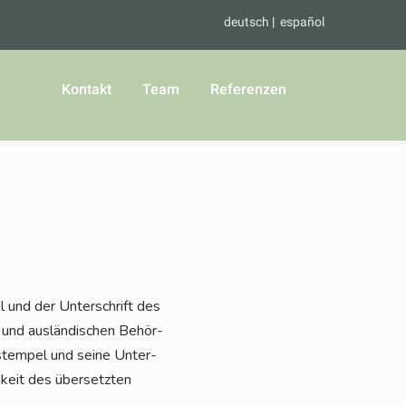
deutsch
español
Kontakt
Team
Referenzen
l und der Unter­schrift des
n- und aus­län­di­schen Behör­
s­tem­pel und sei­ne Unter­
g­keit des über­setz­ten