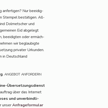
anfer­ti­gen? Nur beei­dig­
en Stem­pel bestä­ti­gen. All­
 sind Dol­met­scher und
l­ge­mei­nen Eid abge­legt
en, beei­dig­ten oder ermäch­
r­neh­men wir beglau­big­te
set­zung pri­va­ter Urkun­den.
en in Deutsch­land
rg
.
ANGEBOT
ANFORDERN
ine-Über­set­zungs­dienst
uf­trag über das Inter­net
o­ses und unver­bind­li­
er unser
Anfra­ge­for­mu­lar