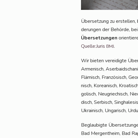
Über­set­zung zu erstel­len, 
de­run­gen der Behör­de, be
Über­set­zun­gen
ori­en­tie
Quelle:Juris
.
BMJ
Wir bie­ten ver­ei­dig­te Üb
Arme­nisch, Aser­bai­dscha­nis
Flä­misch, Fran­zö­sisch, Geor­
nisch, Korea­nisch, Kroa­tisch
go­lisch, Neu­grie­chisch, Nie
disch, Ser­bisch, Sin­gha­le­si
Ukrai­nisch, Unga­risch, Urd
Beglau­big­te Über­set­zun­g
Bad Mer­gen­theim, Bad Rap­pe