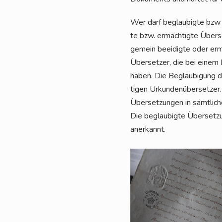
Wer darf beglau­big­te bzw 
te bzw. ermäch­tig­te Über­set
ge­mein beei­dig­te oder erm
Über­set­zer, die bei einem L
haben. Die Beglau­bi­gung de
ti­gen Urkun­den­über­set­zer.
Über­set­zun­gen in sämt­li­c
Die beglau­big­te Über­set­z
anerkannt.