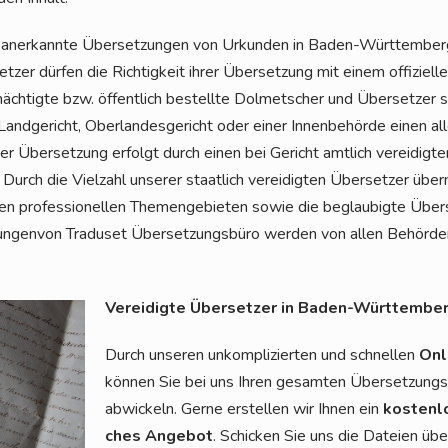
aner­kann­te Über­set­zun­gen von Urkun­den in Baden-Würt­tem­berg 
­zer dür­fen die Rich­tig­keit ihrer Über­set­zung mit einem offi­zi­el­l
äch­tig­te bzw. öffent­lich bestell­te Dol­met­scher und Über­set­zer
and­ge­richt, Ober­lan­des­ge­richt oder einer Innen­be­hör­de einen al
r Über­set­zung erfolgt durch einen bei Gericht amt­lich ver­ei­dig­t
 Durch die Viel­zahl unse­rer staat­lich ver­ei­dig­ten Über­set­zer übe
hen pro­fes­sio­nel­len The­men­ge­bie­ten sowie die beglau­big­te Über­
un­gen­von Tra­du­set Über­set­zungs­bü­ro wer­den von allen Behör­d
Ver­ei­dig­te Über­set­zer in Baden-Würt­tem­be
Durch unse­ren unkom­pli­zier­ten und schnel­len
Onl
kön­nen Sie bei uns Ihren gesam­ten Über­set­zungs­a
abwi­ckeln. Ger­ne erstel­len wir Ihnen ein
kos­ten­l
ches Ange­bot
. Schi­cken Sie uns die Datei­en üb