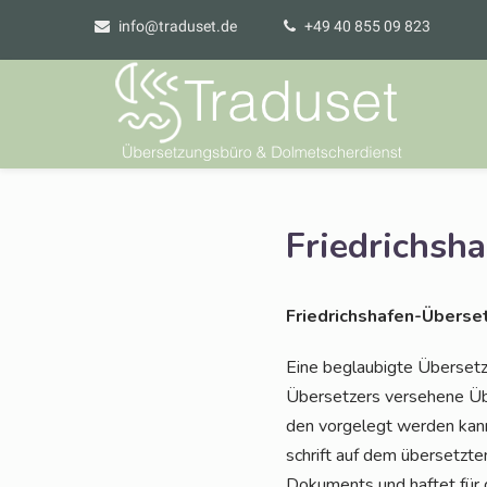
info@traduset.de
+49 40 855 09 823
Friedrichsh
Fried­richs­ha­fen-Über­set
Eine beglau­big­te Über­set­
Über­set­zers ver­se­he­ne Übe
den vor­ge­legt wer­den kann
schrift auf dem über­setz­ten
Doku­ments und haf­tet für 