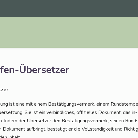
afen-Übersetzer
­zer
zung ist eine mit einem Bestä­ti­gungs­ver­merk, einem Rund­s­tem­pe
r­set­zung. Sie ist ein ver­bind­li­ches, offi­zi­el­les Doku­ment, das i
. Indem der Über­set­zer den Bestä­ti­gungs­ver­merk, sei­nen Rund­
 Doku­ment auf­bringt, bestä­tigt er die Voll­stän­dig­keit und Rich­ti
den Inhalt.