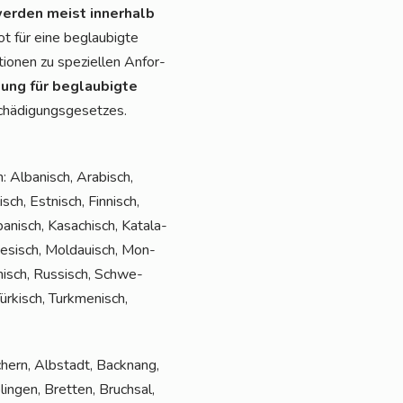
er­den meist inner­halb
t für eine beglau­big­te
o­nen zu spe­zi­el­len Anfor­
tung für beglau­big­te
hä­di­gungs­ge­set­zes.
 Alba­nisch, Ara­bisch,
sch, Est­nisch, Fin­nisch,
apa­nisch, Kasa­chisch, Kata­la­
l­te­sisch, Mol­dauisch, Mon­
ä­nisch, Rus­sisch, Schwe­
r­kisch, Turk­me­ni­sch,
chern, Alb­stadt, Back­nang,
in­gen, Brett­en, Bruch­sal,