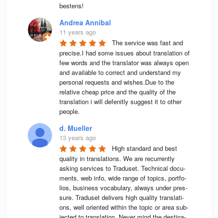
bestens! 
Andrea Annibal
11 years ago
The service was fast and 
precise.I had some issues about translation of 
few words and the translator was always open 
and available to correct and understand my 
personal requests and wishes.Due to the 
relative cheap price and the quality of the 
translation i will defenitly suggest it to other 
people.
d. Mueller
13 years ago
High stan­dard and best 
qua­lity in trans­la­ti­ons. We are recur­rently 
asking ser­vices to Tra­du­set. Tech­ni­cal docu­
ments, web info, wide range of topics, port­fo­
lios, busi­ness voca­bu­lary, always under pres­
sure. Tra­du­set deli­vers high qua­lity trans­la­ti­
ons, well ori­en­ted wit­hin the topic or area sub­
jec­ted to trans­la­tion. Never mind the desti­na­