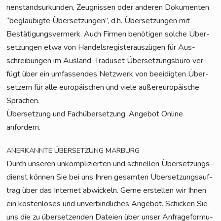
nen­stand­sur­kun­den, Zeug­nis­sen oder ande­ren Doku­men­ten
“beglau­big­te Über­set­zun­gen”, d.h. Über­set­zun­gen mit
Bestä­ti­gungs­ver­merk. Auch Fir­men benö­ti­gen sol­che Über­
set­zun­gen etwa von Han­dels­re­gis­ter­aus­zü­gen für Aus­
schrei­bun­gen im Aus­land. Tra­du­set Über­set­zungs­bü­ro ver­
fügt über ein umfas­sen­des Netz­werk von beei­dig­ten Über­
set­zern für alle euro­päi­schen und vie­le außer­eu­ro­päi­sche
Sprachen.
Über­set­zung und Fach­über­set­zung. Ange­bot Online
anfordern.
ANERKANNTE
ÜBERSETZUNG
MARBURG
Durch unse­ren unkom­pli­zier­ten und schnel­len Über­set­zungs­
dienst kön­nen Sie bei uns Ihren gesam­ten Über­set­zungs­auf­
trag über das Inter­net abwi­ckeln. Ger­ne erstel­len wir Ihnen
ein kos­ten­lo­ses und unver­bind­li­ches Ange­bot. Schi­cken Sie
uns die zu über­set­zen­den Datei­en über unser Anfra­ge­for­mu­