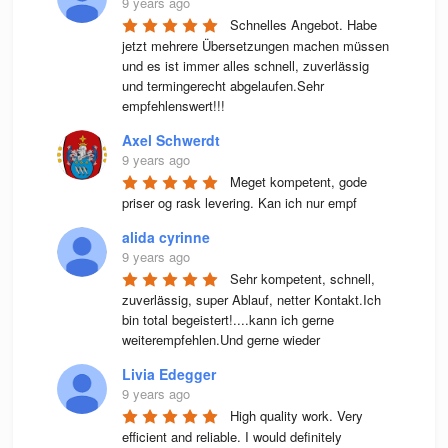
9 years ago
Schnelles Angebot. Habe 
jetzt mehrere Übersetzungen machen müssen 
und es ist immer alles schnell, zuverlässig 
und termingerecht abgelaufen.Sehr 
empfehlenswert!!!
Axel Schwerdt
9 years ago
Meget kompetent, gode 
priser og rask levering. Kan ich nur empf
alida cyrinne
9 years ago
Sehr kompetent, schnell, 
zuverlässig, super Ablauf, netter Kontakt.Ich 
bin total begeistert!....kann ich gerne 
weiterempfehlen.Und gerne wieder
Livia Edegger
9 years ago
High quality work. Very 
efficient and reliable. I would definitely 