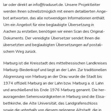
lar oder direkt an info@traduset.de. Unse­re Pro­jekt­lei­ter
wer­den Ihnen schnellst­mög­lich mit einem detail­lier­ten Ange­
bot ant­wor­ten, das alle not­wen­di­gen Infor­ma­tio­nen ent­hält.
Um ein Ange­bot für eine beglau­big­te Über­set­zung in
Aachen zu erstel­len, benö­ti­gen wir einen Scan des Ori­gi­nal-
Doku­ments. Der ver­ei­dig­te Über­set­zer sen­det Ihnen die
über­setz­ten und beglau­big­ten Über­set­zun­gen auf pos­ta­li­
schem Weg zurück.
Mar­burg ist die Kreis­stadt des mit­tel­hes­si­schen Land­krei­ses
Mar­burg-Bie­den­kopf und liegt an der Lahn. Zur tra­di­tio­nel­len
Abgren­zung von Mar­burg an der Drau wur­de die Stadt bis
1974 offi­zi­ell Mar­burg an der Lahn bzw. Mar­burg a. d. Lahn
und anschlie­ßend bis Ende 1976 Mar­burg genannt. Die her­
aus­ra­gen­den Sehens­wür­dig­kei­ten in Mar­burg sind die Eli­sa­
beth­kir­che, die Alte Uni­ver­si­tät, das Land­gra­fen­schloss
sowie die unter­halb von die­sem gele­ge­ne Alt­stadt, die in