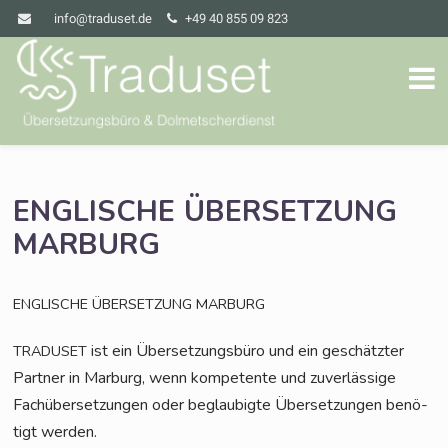
info@traduset.de
+49 40 855 09 823
ENGLISCHE
ÜBERSETZUNG
MARBURG
ENGLISCHE
ÜBERSETZUNG
MARBURG
ist ein Über­set­zungs­bü­ro und ein geschätz­ter
TRADUSET
Part­ner in Mar­burg, wenn kom­pe­ten­te und zuver­läs­si­ge
Fach­über­set­zun­gen oder beglau­big­te Über­set­zun­gen benö­
tigt werden.