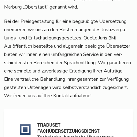
Mar­burg „Ober­stadt“ genannt wird.
Bei der Preis­ge­stal­tung für eine beglau­big­te Über­set­zung
ori­en­tie­ren wir uns an den Bestim­mun­gen des Jus­tiz­ver­gü­
tungs- und Ent­schä­di­gungs­ge­set­zes. Quelle:Juris
BMJ
Als öffent­lich bestell­te und all­ge­mein beei­dig­te Über­set­zer
bie­ten wir Ihnen einen umfang­rei­chen Ser­vice in den ver­
schie­dens­ten Berei­chen der Sprach­mitt­lung. Wir garan­tie­ren
eine schnel­le und zuver­läs­si­ge Erle­di­gung Ihrer Auf­trä­ge.
Eine ver­trau­li­che Behand­lung Ihrer gesam­ten zur Ver­fü­gung
gestell­ten Unter­la­gen wird selbst­ver­ständ­lich zuge­si­chert.
Wir freu­en uns auf Ihre Kontaktaufnahme!
TRADUSET
FACHÜBERSETZUNGSDIENST.
Technische, juristische Übersetzung.