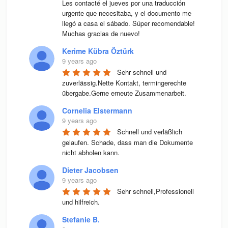
Les contacté el jueves por una traducción 
urgente que necesitaba, y el documento me 
llegó a casa el sábado. Súper recomendable! 
Muchas gracias de nuevo!
Kerime Kübra Öztürk
9 years ago
Sehr schnell und 
zuverlässig.Nette Kontakt, termingerechte 
übergabe.Gerne erneute Zusammenarbeit.
Cornelia Elstermann
9 years ago
Schnell und verläßlich 
gelaufen. Schade, dass man die Dokumente 
nicht abholen kann.
Dieter Jacobsen
9 years ago
Sehr schnell,Professionell 
und hilfreich.
Stefanie B.