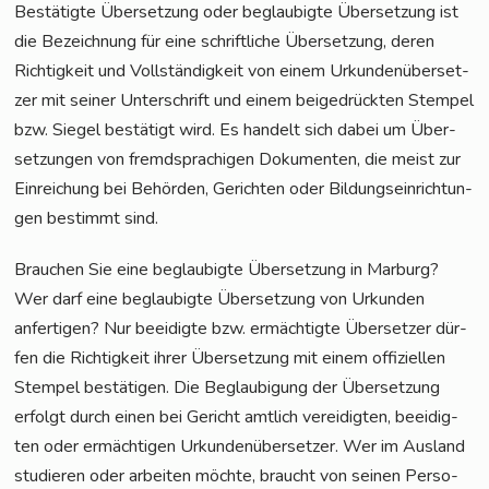
Bestä­tig­te Über­set­zung oder beglau­big­te Über­set­zung ist
die Bezeich­nung für eine schrift­li­che Über­set­zung, deren
Rich­tig­keit und Voll­stän­dig­keit von einem Urkun­den­über­set­
zer mit sei­ner Unter­schrift und einem bei­gedrück­ten Stem­pel
bzw. Sie­gel bestä­tigt wird. Es han­delt sich dabei um Über­
set­zun­gen von fremd­spra­chi­gen Doku­men­ten, die meist zur
Ein­rei­chung bei Behör­den, Gerich­ten oder Bil­dungs­ein­rich­tun­
gen bestimmt sind.
Brau­chen Sie eine beglau­big­te Über­set­zung in Mar­burg?
Wer darf eine beglau­big­te Über­set­zung von Urkun­den
anfer­ti­gen? Nur beei­dig­te bzw. ermäch­tig­te Über­set­zer dür­
fen die Rich­tig­keit ihrer Über­set­zung mit einem offi­zi­el­len
Stem­pel bestä­ti­gen. Die Beglau­bi­gung der Über­set­zung
erfolgt durch einen bei Gericht amt­lich ver­ei­dig­ten, beei­dig­
ten oder ermäch­ti­gen Urkun­den­über­set­zer. Wer im Aus­land
stu­die­ren oder arbei­ten möch­te, braucht von sei­nen Per­so­