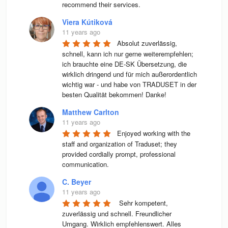
recommend their services.
Viera Kútiková
11 years ago
Absolut zuverlässig, 
schnell, kann ich nur gerne weiterempfehlen; 
ich brauchte eine DE-SK Übersetzung, die 
wirklich dringend und für mich außerordentlich 
wichtig war - und habe von TRADUSET in der 
besten Qualität bekommen! Danke!
Matthew Carlton
11 years ago
Enjoyed working with the 
staff and organization of Traduset; they 
provided cordially prompt, professional 
communication.
C. Beyer
11 years ago
 Sehr kompetent, 
zuverlässig und schnell. Freundlicher 
Umgang. Wirklich empfehlenswert. Alles 