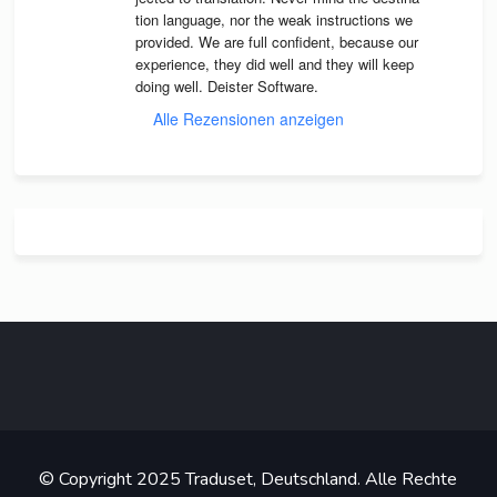
tion lan­guage, nor the weak instruc­tions we 
pro­vi­ded. We are full con­fi­dent, because our 
expe­ri­ence, they did well and they will keep 
doing well. Deis­ter Software.
Alle Rezensionen anzeigen
© Copyright 2025 Traduset, Deutschland. Alle Rechte