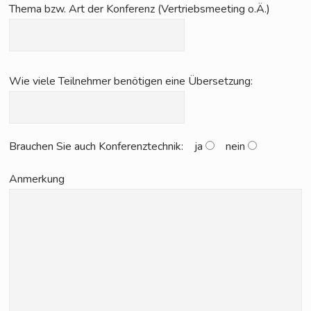
The­ma bzw. Art der Kon­fe­renz (Ver­triebs­mee­ting o.Ä.)
Wie vie­le Teil­neh­mer benö­ti­gen eine Übersetzung:
Brau­chen Sie auch Kon­fe­renz­tech­nik:
ja
nein
Anmer­kung