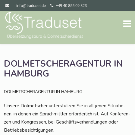
info@traduset.de
+49 40 855 09 823
DOLMETSCHERAGENTUR
IN
HAMBURG
DOLMETSCHERAGENTUR
IN
HAMBURG
Unse­re Dol­met­scher unter­stüt­zen Sie in all jenen Situa­tio­
nen, in denen ein Sprach­mitt­ler erfor­der­lich ist. Auf Kon­fe­ren­
zen und Kon­gres­sen, bei Geschäfts­ver­hand­lun­gen oder
Betriebsbesichtigungen.