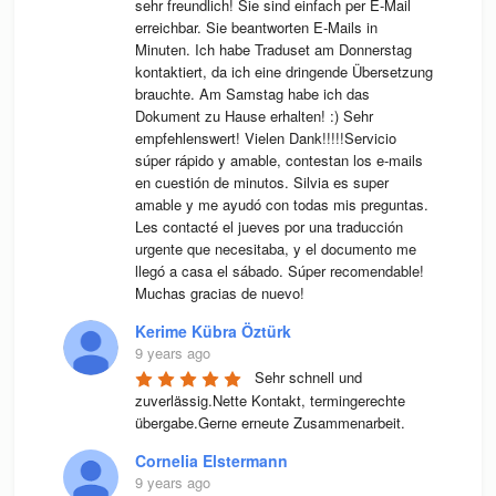
sehr freundlich! Sie sind einfach per E-Mail 
erreichbar. Sie beantworten E-Mails in 
Minuten. Ich habe Traduset am Donnerstag 
kontaktiert, da ich eine dringende Übersetzung 
brauchte. Am Samstag habe ich das 
Dokument zu Hause erhalten! :) Sehr 
empfehlenswert! Vielen Dank!!!!!Servicio 
súper rápido y amable, contestan los e-mails 
en cuestión de minutos. Silvia es super 
amable y me ayudó con todas mis preguntas. 
Les contacté el jueves por una traducción 
urgente que necesitaba, y el documento me 
llegó a casa el sábado. Súper recomendable! 
Muchas gracias de nuevo!
Kerime Kübra Öztürk
9 years ago
Sehr schnell und 
zuverlässig.Nette Kontakt, termingerechte 
übergabe.Gerne erneute Zusammenarbeit.
Cornelia Elstermann
9 years ago