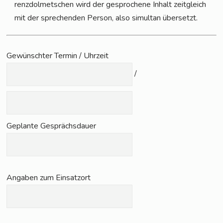
renz­dol­met­schen wird der gespro­che­ne Inhalt zeit­gleich
mit der spre­chen­den Per­son, also simul­tan übersetzt.
Gewünsch­ter Ter­min / Uhrzeit
/
Geplan­te Gesprächsdauer
Anga­ben zum Einsatzort