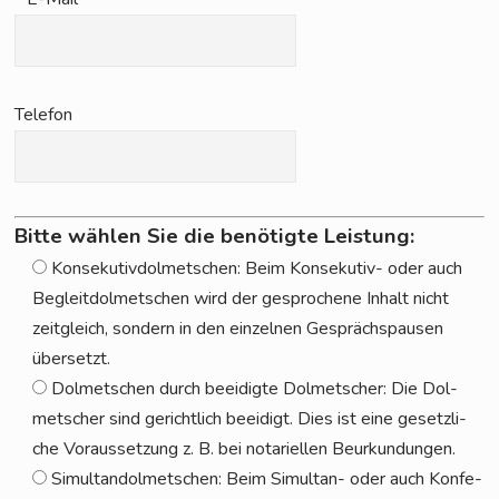
Tele­fon
Bitte wählen Sie die benötigte Leistung:
Kon­se­ku­tiv­dol­met­schen: Beim Kon­se­ku­tiv- oder auch
Begleit­dol­met­schen wird der gespro­che­ne Inhalt nicht
zeit­gleich, son­dern in den ein­zel­nen Gesprächs­pau­sen
über­setzt.
Dol­met­schen durch beei­dig­te Dol­met­scher: Die Dol­
met­scher sind gericht­lich beei­digt. Dies ist eine gesetz­li­
che Vor­aus­set­zung z. B. bei nota­ri­el­len Beur­kun­dun­gen.
Simul­tan­dol­met­schen: Beim Simul­tan- oder auch Kon­fe­