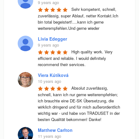
9 years ago
Sehr kompetent, schnell, 
zuverlässig, super Ablauf, netter Kontakt.Ich 
bin total begeistert!....kann ich gerne 
weiterempfehlen.Und gerne wieder
Livia Edegger
9 years ago
High quality work. Very 
efficient and reliable. I would definitely 
recommend their services.
Viera Kútiková
10 years ago
Absolut zuverlässig, 
schnell, kann ich nur gerne weiterempfehlen; 
ich brauchte eine DE-SK Übersetzung, die 
wirklich dringend und für mich außerordentlich 
wichtig war - und habe von TRADUSET in der 
besten Qualität bekommen! Danke!
Matthew Carlton
11 years ago