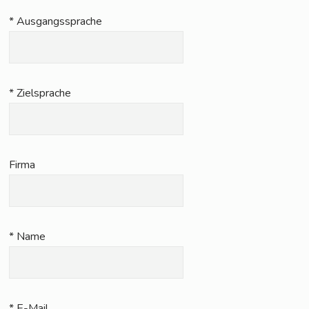
* Aus­gangs­spra­che
* Ziel­spra­che
Fir­ma
* Name
* E-Mail