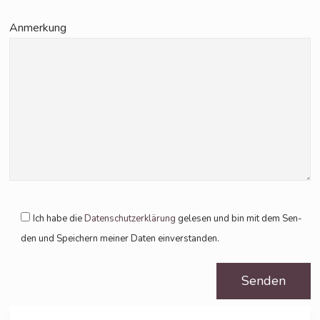
Anmer­kung
Ich habe die
Daten­schutz­er­klä­rung
gele­sen und bin mit dem Sen­
den und Spei­chern mei­ner Daten einverstanden.