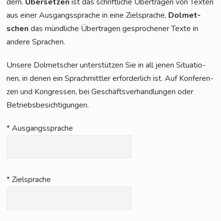
dern.
Über­set­zen
ist das schrift­li­che Über­tra­gen von Tex­ten
aus einer Aus­gangs­spra­che in eine Ziel­spra­che,
Dol­met­
schen
das münd­li­che Über­tra­gen gespro­che­ner Tex­te in
ande­re Sprachen.
Unse­re Dol­met­scher unter­stüt­zen Sie in all jenen Situa­tio­
nen, in denen ein Sprach­mitt­ler erfor­der­lich ist. Auf Kon­fe­ren­
zen und Kon­gres­sen, bei Geschäfts­ver­hand­lun­gen oder
Betriebsbesichtigungen.
* Aus­gangs­spra­che
* Ziel­spra­che