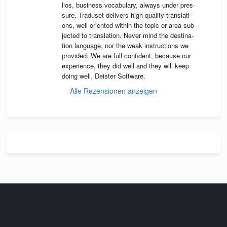
lios, busi­ness voca­bu­lary, always under pres­
sure. Tra­du­set deli­vers high qua­lity trans­la­ti­
ons, well ori­en­ted wit­hin the topic or area sub­
jec­ted to trans­la­tion. Never mind the desti­na­
tion lan­guage, nor the weak instruc­tions we 
pro­vi­ded. We are full con­fi­dent, because our 
expe­ri­ence, they did well and they will keep 
doing well. Deis­ter Software.
Alle Rezensionen anzeigen