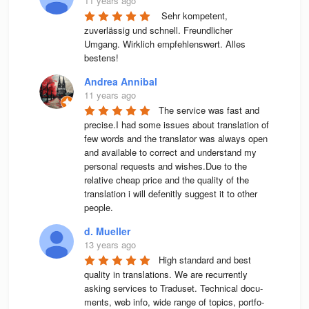
11 years ago
 Sehr kompetent, 
zuverlässig und schnell. Freundlicher 
Umgang. Wirklich empfehlenswert. Alles 
bestens! 
Andrea Annibal
11 years ago
The service was fast and 
precise.I had some issues about translation of 
few words and the translator was always open 
and available to correct and understand my 
personal requests and wishes.Due to the 
relative cheap price and the quality of the 
translation i will defenitly suggest it to other 
people.
d. Mueller
13 years ago
High stan­dard and best 
qua­lity in trans­la­ti­ons. We are recur­rently 
asking ser­vices to Tra­du­set. Tech­ni­cal docu­
ments, web info, wide range of topics, port­fo­