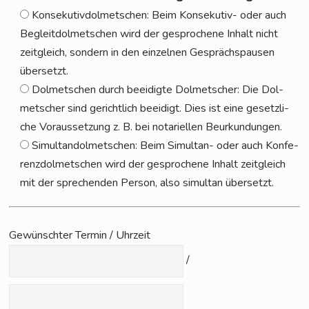
Kon­se­ku­tiv­dol­met­schen: Beim Kon­se­ku­tiv- oder auch
Begleit­dol­met­schen wird der gespro­che­ne Inhalt nicht
zeit­gleich, son­dern in den ein­zel­nen Gesprächs­pau­sen
über­setzt.
Dol­met­schen durch beei­dig­te Dol­met­scher: Die Dol­
met­scher sind gericht­lich beei­digt. Dies ist eine gesetz­li­
che Vor­aus­set­zung z. B. bei nota­ri­el­len Beur­kun­dun­gen.
Simul­tan­dol­met­schen: Beim Simul­tan- oder auch Kon­fe­
renz­dol­met­schen wird der gespro­che­ne Inhalt zeit­gleich
mit der spre­chen­den Per­son, also simul­tan übersetzt.
Gewünsch­ter Ter­min / Uhrzeit
/