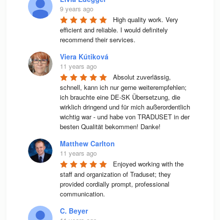
9 years ago
High quality work. Very 
efficient and reliable. I would definitely 
recommend their services.
Viera Kútiková
11 years ago
Absolut zuverlässig, 
schnell, kann ich nur gerne weiterempfehlen; 
ich brauchte eine DE-SK Übersetzung, die 
wirklich dringend und für mich außerordentlich 
wichtig war - und habe von TRADUSET in der 
besten Qualität bekommen! Danke!
Matthew Carlton
11 years ago
Enjoyed working with the 
staff and organization of Traduset; they 
provided cordially prompt, professional 
communication.
C. Beyer