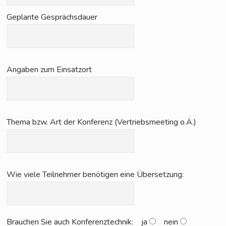
Geplan­te Gesprächsdauer
Anga­ben zum Einsatzort
The­ma bzw. Art der Kon­fe­renz (Ver­triebs­mee­ting o.Ä.)
Wie vie­le Teil­neh­mer benö­ti­gen eine Übersetzung:
Brau­chen Sie auch Kon­fe­renz­tech­nik:
ja
nein