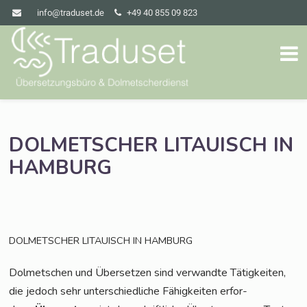
info@traduset.de
+49 40 855 09 823
DOLMETSCHER
LITAUISCH
IN
HAMBURG
DOLMETSCHER
LITAUISCH
IN
HAMBURG
Dol­met­schen und Über­set­zen sind ver­wand­te Tätig­kei­ten,
die jedoch sehr unter­schied­li­che Fähig­kei­ten erfor­