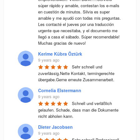
súper rápido y amable, contestan los e-mails 
en cuestión de minutos. Silvia es super 
amable y me ayudó con todas mis preguntas. 
Les contacté el jueves por una traducción 
urgente que necesitaba, y el documento me 
llegó a casa el sábado. Súper recomendable! 
Muchas gracias de nuevo!
Kerime Kübra Öztürk
9 years ago
Sehr schnell und 
zuverlässig.Nette Kontakt, termingerechte 
übergabe.Gerne erneute Zusammenarbeit.
Cornelia Elstermann
9 years ago
Schnell und verläßlich 
gelaufen. Schade, dass man die Dokumente 
nicht abholen kann.
Dieter Jacobsen
9 years ago
Sehr schnell,Professionell 