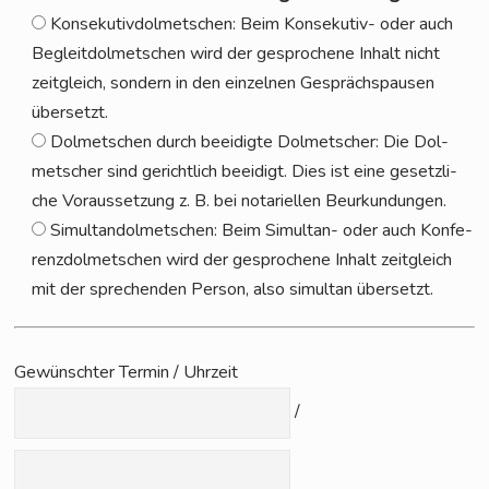
Kon­se­ku­tiv­dol­met­schen: Beim Kon­se­ku­tiv- oder auch
Begleit­dol­met­schen wird der gespro­che­ne Inhalt nicht
zeit­gleich, son­dern in den ein­zel­nen Gesprächs­pau­sen
über­setzt.
Dol­met­schen durch beei­dig­te Dol­met­scher: Die Dol­
met­scher sind gericht­lich beei­digt. Dies ist eine gesetz­li­
che Vor­aus­set­zung z. B. bei nota­ri­el­len Beur­kun­dun­gen.
Simul­tan­dol­met­schen: Beim Simul­tan- oder auch Kon­fe­
renz­dol­met­schen wird der gespro­che­ne Inhalt zeit­gleich
mit der spre­chen­den Per­son, also simul­tan übersetzt.
Gewünsch­ter Ter­min / Uhrzeit
/