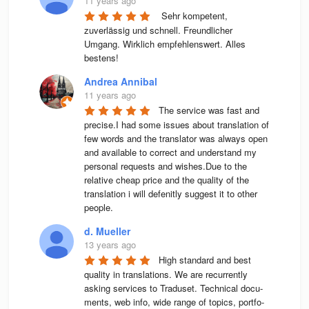
11 years ago
 Sehr kompetent, 
zuverlässig und schnell. Freundlicher 
Umgang. Wirklich empfehlenswert. Alles 
bestens! 
Andrea Annibal
11 years ago
The service was fast and 
precise.I had some issues about translation of 
few words and the translator was always open 
and available to correct and understand my 
personal requests and wishes.Due to the 
relative cheap price and the quality of the 
translation i will defenitly suggest it to other 
people.
d. Mueller
13 years ago
High stan­dard and best 
qua­lity in trans­la­ti­ons. We are recur­rently 
asking ser­vices to Tra­du­set. Tech­ni­cal docu­
ments, web info, wide range of topics, port­fo­