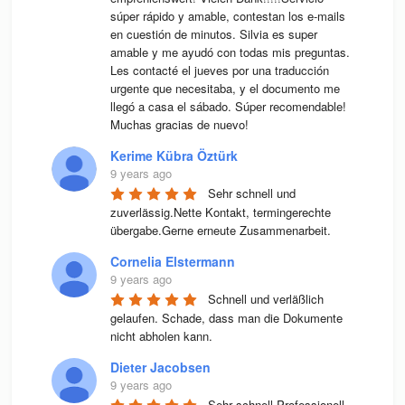
súper rápido y amable, contestan los e-mails 
en cuestión de minutos. Silvia es super 
amable y me ayudó con todas mis preguntas. 
Les contacté el jueves por una traducción 
urgente que necesitaba, y el documento me 
llegó a casa el sábado. Súper recomendable! 
Muchas gracias de nuevo!
Kerime Kübra Öztürk
9 years ago
Sehr schnell und 
zuverlässig.Nette Kontakt, termingerechte 
übergabe.Gerne erneute Zusammenarbeit.
Cornelia Elstermann
9 years ago
Schnell und verläßlich 
gelaufen. Schade, dass man die Dokumente 
nicht abholen kann.
Dieter Jacobsen
9 years ago
Sehr schnell,Professionell 