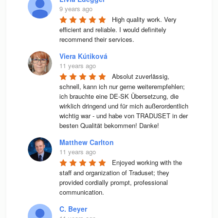
9 years ago
High quality work. Very 
efficient and reliable. I would definitely 
recommend their services.
Viera Kútiková
11 years ago
Absolut zuverlässig, 
schnell, kann ich nur gerne weiterempfehlen; 
ich brauchte eine DE-SK Übersetzung, die 
wirklich dringend und für mich außerordentlich 
wichtig war - und habe von TRADUSET in der 
besten Qualität bekommen! Danke!
Matthew Carlton
11 years ago
Enjoyed working with the 
staff and organization of Traduset; they 
provided cordially prompt, professional 
communication.
C. Beyer