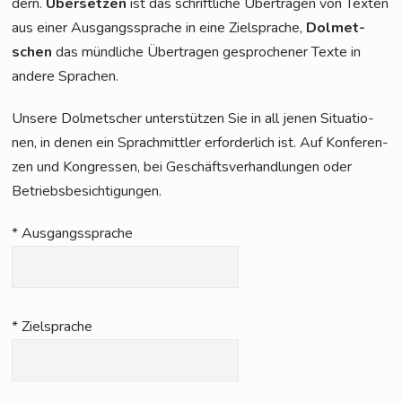
dern.
Über­set­zen
ist das schrift­li­che Über­tra­gen von Tex­ten
aus einer Aus­gangs­spra­che in eine Ziel­spra­che,
Dol­met­
schen
das münd­li­che Über­tra­gen gespro­che­ner Tex­te in
ande­re Sprachen.
Unse­re Dol­met­scher unter­stüt­zen Sie in all jenen Situa­tio­
nen, in denen ein Sprach­mitt­ler erfor­der­lich ist. Auf Kon­fe­ren­
zen und Kon­gres­sen, bei Geschäfts­ver­hand­lun­gen oder
Betriebsbesichtigungen.
* Aus­gangs­spra­che
* Ziel­spra­che