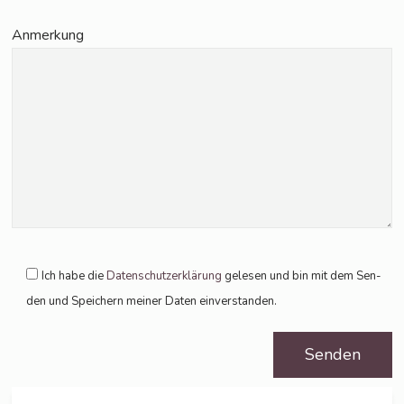
Anmer­kung
Ich habe die
Daten­schutz­er­klä­rung
gele­sen und bin mit dem Sen­
den und Spei­chern mei­ner Daten einverstanden.