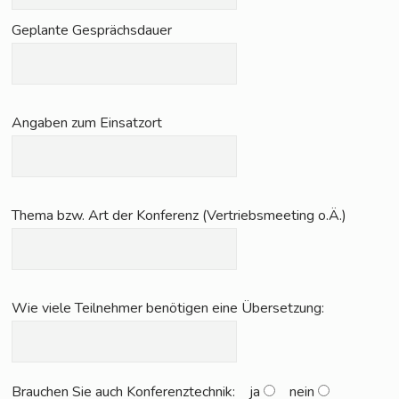
Geplan­te Gesprächsdauer
Anga­ben zum Einsatzort
The­ma bzw. Art der Kon­fe­renz (Ver­triebs­mee­ting o.Ä.)
Wie vie­le Teil­neh­mer benö­ti­gen eine Übersetzung:
Brau­chen Sie auch Kon­fe­renz­tech­nik:
ja
nein