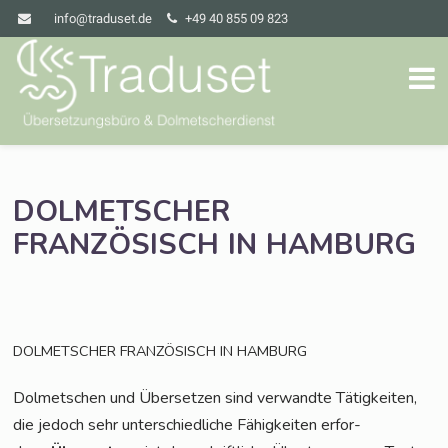
info@traduset.de
+49 40 855 09 823
DOLMETSCHER
FRANZÖSISCH
IN
HAMBURG
DOLMETSCHER
FRANZÖSISCH
IN
HAMBURG
Dol­met­schen und Über­set­zen sind ver­wand­te Tätig­kei­ten,
die jedoch sehr unter­schied­li­che Fähig­kei­ten erfor­