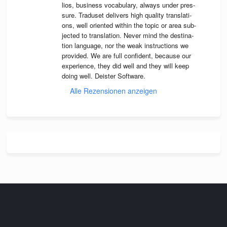
lios, busi­ness voca­bu­lary, always under pres­
sure. Tra­du­set deli­vers high qua­lity trans­la­ti­
ons, well ori­en­ted wit­hin the topic or area sub­
jec­ted to trans­la­tion. Never mind the desti­na­
tion lan­guage, nor the weak instruc­tions we 
pro­vi­ded. We are full con­fi­dent, because our 
expe­ri­ence, they did well and they will keep 
doing well. Deis­ter Software.
Alle Rezensionen anzeigen