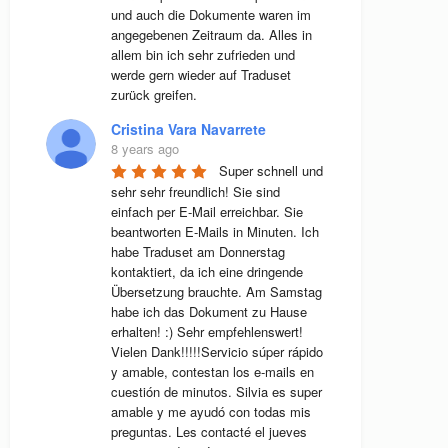
und auch die Dokumente waren im 
angegebenen Zeitraum da. Alles in 
allem bin ich sehr zufrieden und 
werde gern wieder auf Traduset 
zurück greifen.
Cristina Vara Navarrete
8 years ago
Super schnell und 
sehr sehr freundlich! Sie sind 
einfach per E-Mail erreichbar. Sie 
beantworten E-Mails in Minuten. Ich 
habe Traduset am Donnerstag 
kontaktiert, da ich eine dringende 
Übersetzung brauchte. Am Samstag 
habe ich das Dokument zu Hause 
erhalten! :) Sehr empfehlenswert! 
Vielen Dank!!!!!Servicio súper rápido 
y amable, contestan los e-mails en 
cuestión de minutos. Silvia es super 
amable y me ayudó con todas mis 
preguntas. Les contacté el jueves 