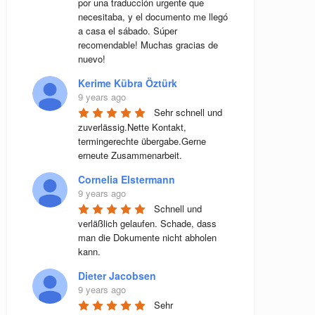
por una traducción urgente que 
necesitaba, y el documento me llegó 
a casa el sábado. Súper 
recomendable! Muchas gracias de 
nuevo!
Kerime Kübra Öztürk
9 years ago
Sehr schnell und 
zuverlässig.Nette Kontakt, 
termingerechte übergabe.Gerne 
erneute Zusammenarbeit.
Cornelia Elstermann
9 years ago
Schnell und 
verläßlich gelaufen. Schade, dass 
man die Dokumente nicht abholen 
kann.
Dieter Jacobsen
9 years ago
Sehr 