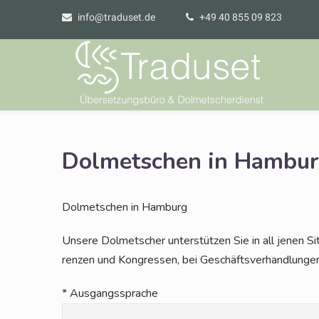
info@traduset.de
+49 40 855 09 823
Dolmetschen in Hambu
Dol­met­schen in Hamburg
Unse­re Dol­met­scher unter­stüt­zen Sie in all jenen Situ
ren­zen und Kon­gres­sen, bei Geschäfts­ver­hand­lun­
* Aus­gangs­spra­che