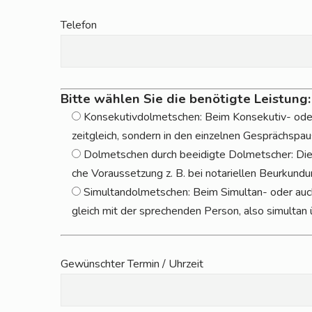
Tele­fon
Bitte wählen Sie die benötigte Leistung
Kon­se­ku­tiv­dol­met­schen: Beim Kon­se­ku­tiv- o
zeit­gleich, son­dern in den ein­zel­nen Gesprächs­pau
Dol­met­schen durch beei­dig­te Dol­met­scher: Die 
che Vor­aus­set­zung z. B. bei nota­ri­el­len Beur­kun­du
Simul­tan­dol­met­schen: Beim Simul­tan- oder auch
gleich mit der spre­chen­den Per­son, also simul­tan
Gewünsch­ter Ter­min / Uhrzeit