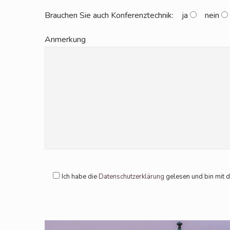
Brau­chen Sie auch Kon­fe­renz­tech­nik:
ja
nein
Anmer­kung
Ich habe die
Daten­schutz­er­klä­rung
gele­sen und bin mit 