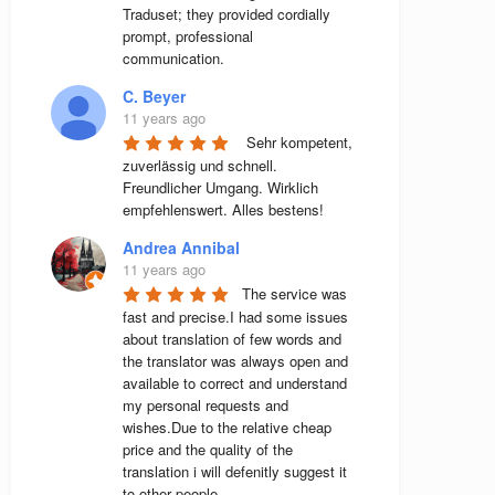
Traduset; they provided cordially 
prompt, professional 
communication.
C. Beyer
11 years ago
 Sehr kompetent, 
zuverlässig und schnell. 
Freundlicher Umgang. Wirklich 
empfehlenswert. Alles bestens! 
Andrea Annibal
11 years ago
The service was 
fast and precise.I had some issues 
about translation of few words and 
the translator was always open and 
available to correct and understand 
my personal requests and 
wishes.Due to the relative cheap 
price and the quality of the 
translation i will defenitly suggest it 
to other people.