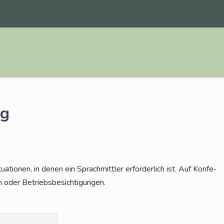
rg
a­tio­nen, in denen ein Sprach­mitt­ler erfor­der­lich ist. Auf Kon­fe­
gen oder Betriebsbesichtigungen.