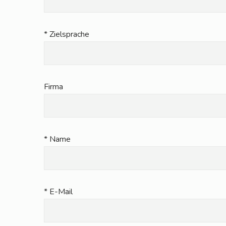
* Ziel­spra­che
Fir­ma
* Name
* E-Mail