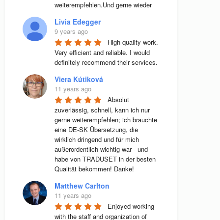
weiterempfehlen.Und gerne wieder
Livia Edegger
9 years ago
High quality work. 
Very efficient and reliable. I would 
definitely recommend their services.
Viera Kútiková
11 years ago
Absolut 
zuverlässig, schnell, kann ich nur 
gerne weiterempfehlen; ich brauchte 
eine DE-SK Übersetzung, die 
wirklich dringend und für mich 
außerordentlich wichtig war - und 
habe von TRADUSET in der besten 
Qualität bekommen! Danke!
Matthew Carlton
11 years ago
Enjoyed working 
with the staff and organization of 