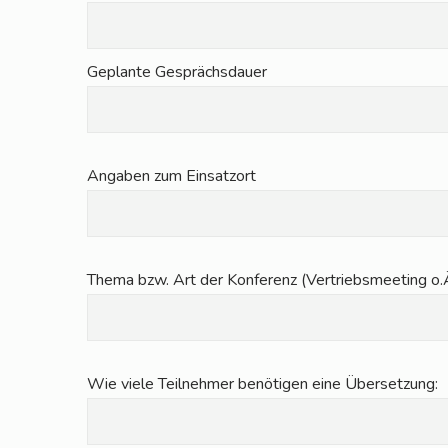
Geplan­te Gesprächsdauer
Anga­ben zum Einsatzort
The­ma bzw. Art der Kon­fe­renz (Ver­triebs­mee­ting o.
Wie vie­le Teil­neh­mer benö­ti­gen eine Übersetzung: