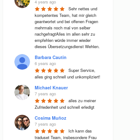
4 years ago
Sehr nettes und 
kompetentes Team, hat mir gleich 
geantwortet und bei offenen Fragen 
mehrmals noch mal von selber 
nachgefragtAlles im allen sehr zu 
empfehlen würde immer wieder 
dieses Übersetzungsdienst Wehlen.
Barbara Cautin
6 years ago
Super Service, 
alles ging schnell und unkompliziert!
Michael Knauer
7 years ago
alles zu meiner 
Zufriedenheit und schnell erledigt
Cosima Muñoz
7 years ago
Ich kann das 
traduset Team, insbesondere Frau 