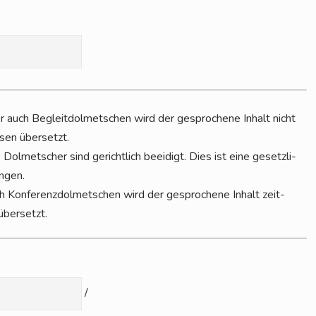
:
der auch Begleit­dol­met­schen wird der gespro­che­ne Inhalt nicht
­sen über­setzt.
Dol­met­scher sind gericht­lich beei­digt. Dies ist eine gesetz­li­
n­gen.
 Kon­fe­renz­dol­met­schen wird der gespro­che­ne Inhalt zeit­
 übersetzt.
/