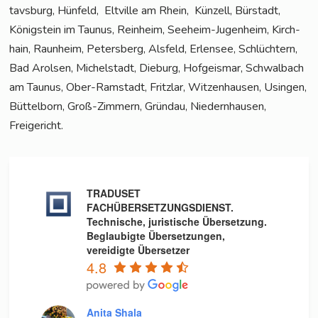
tavs­burg, Hün­feld, Elt­ville am Rhein, Kün­zell, Bür­stadt,
König­stein im Tau­nus, Rein­heim, See­heim-Jugenheim, Kirch­
hain, Raun­heim, Peters­berg, Als­feld, Erlen­see, Schlüch­tern,
Bad Arol­sen, Michel­stadt, Die­burg, Hof­geis­mar, Schwal­bach
am Tau­nus, Ober-Ram­stadt, Fritz­lar, Wit­zen­hau­sen, Usin­gen,
Büt­tel­born, Groß-Zim­mern, Gründau, Nie­dern­hau­sen,
Freigericht.
TRADUSET
FACHÜBERSETZUNGSDIENST.
Technische, juristische Übersetzung.
Beglaubigte Übersetzungen,
vereidigte Übersetzer
4.8
Anita Shala