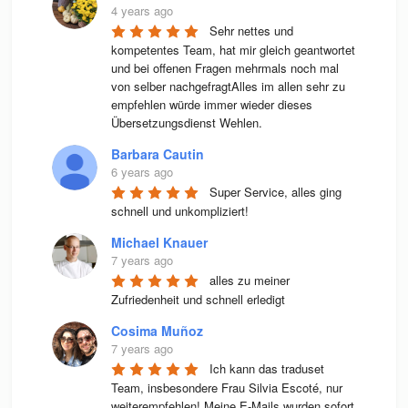
4 years ago
Sehr nettes und 
kompetentes Team, hat mir gleich geantwortet 
und bei offenen Fragen mehrmals noch mal 
von selber nachgefragtAlles im allen sehr zu 
empfehlen würde immer wieder dieses 
Übersetzungsdienst Wehlen.
Barbara Cautin
6 years ago
Super Service, alles ging 
schnell und unkompliziert!
Michael Knauer
7 years ago
alles zu meiner 
Zufriedenheit und schnell erledigt
Cosima Muñoz
7 years ago
Ich kann das traduset 
Team, insbesondere Frau Silvia Escoté, nur 
weiterempfehlen! Meine E-Mails wurden sofort 