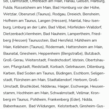
sel, Darm­stadt, Offen­bach am Main, Hanau, Gie­ßen, Mar­burg,
Ful­da, Rüs­sels­heim am Main, Bad Hom­burg vor der Höhe,
Wetz­lar, Ober­ur­sel (Tau­nus), Rod­gau, Drei­eich, Bens­heim,
Hof­heim am Tau­nus, Lan­gen (Hes­sen), Main­tal, Neu-Isen­
burg, Lim­burg an der Lahn, Bad Vil­bel, Mör­fel­den-Wall­dorf,
Dietzenbach,Viernheim, Bad Nau­heim, Lam­pert­heim, Fried­
berg (Hes­sen) Tau­nus­stein, Bad Hers­feld, Mühl­heim am
Main, Kelk­heim (Tau­nus), Röder­mark, Hat­ters­heim am Main,
Bau­na­tal, Gries­heim, Hep­pen­heim (Berg­stra­ße), Butz­bach,
Groß-Gerau, Wei­ter­stadt, Fried­richs­dorf, Idstein, Oberts­hau­
sen, Pfung­stadt, Ried­stadt, Kor­bach, Geln­hau­sen, Dil­len­burg,
Kar­ben, Bad Soden am Tau­nus, Büdin­gen, Esch­born, Seli­gen­
stadt, Flörs­heim am Main, Stadt­al­len­dorf, Her­born, Groß-
Umstadt, Bruch­kö­bel, Nid­der­au, Hai­ger, Esch­we­ge, Heu­sen­
stamm, Hoch­heim am Main, Schwalm­stadt, Vell­mar, Kron­
berg im Tau­nus, Pohl­heim, Fran­ken­berg (Eder), Nid­da,
Baben­hau­sen, Bad Wil­dun­gen, Kels­ter­bach, Gins­heim-Gus­