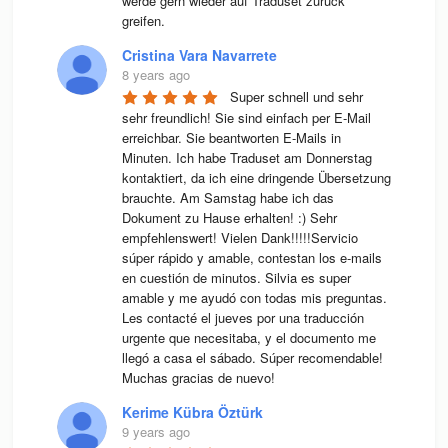
werde gern wieder auf Traduset zurück 
greifen.
Cristina Vara Navarrete
8 years ago
Super schnell und sehr 
sehr freundlich! Sie sind einfach per E-Mail 
erreichbar. Sie beantworten E-Mails in 
Minuten. Ich habe Traduset am Donnerstag 
kontaktiert, da ich eine dringende Übersetzung 
brauchte. Am Samstag habe ich das 
Dokument zu Hause erhalten! :) Sehr 
empfehlenswert! Vielen Dank!!!!!Servicio 
súper rápido y amable, contestan los e-mails 
en cuestión de minutos. Silvia es super 
amable y me ayudó con todas mis preguntas. 
Les contacté el jueves por una traducción 
urgente que necesitaba, y el documento me 
llegó a casa el sábado. Súper recomendable! 
Muchas gracias de nuevo!
Kerime Kübra Öztürk
9 years ago