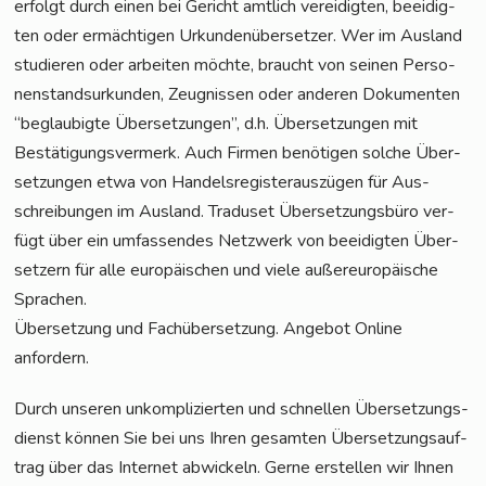
erfolgt durch einen bei Gericht amt­lich ver­ei­dig­ten, beei­dig­
ten oder ermäch­ti­gen Urkun­den­über­set­zer. Wer im Aus­land
stu­die­ren oder arbei­ten möch­te, braucht von sei­nen Per­so­
nen­stand­sur­kun­den, Zeug­nis­sen oder ande­ren Doku­men­ten
“beglau­big­te Über­set­zun­gen”, d.h. Über­set­zun­gen mit
Bestä­ti­gungs­ver­merk. Auch Fir­men benö­ti­gen sol­che Über­
set­zun­gen etwa von Han­dels­re­gis­ter­aus­zü­gen für Aus­
schrei­bun­gen im Aus­land. Tra­du­set Über­set­zungs­bü­ro ver­
fügt über ein umfas­sen­des Netz­werk von beei­dig­ten Über­
set­zern für alle euro­päi­schen und vie­le außer­eu­ro­päi­sche
Sprachen.
Über­set­zung und Fach­über­set­zung. Ange­bot Online
anfordern.
Durch unse­ren unkom­pli­zier­ten und schnel­len Über­set­zungs­
dienst kön­nen Sie bei uns Ihren gesam­ten Über­set­zungs­auf­
trag über das Inter­net abwi­ckeln. Ger­ne erstel­len wir Ihnen