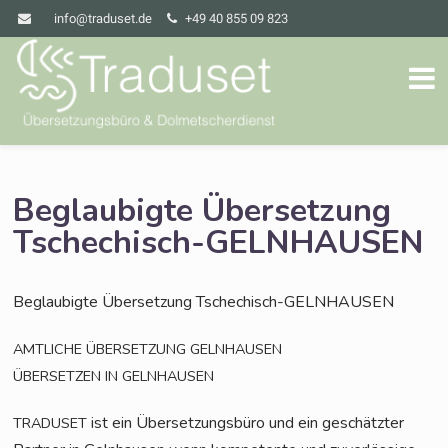
info@traduset.de
+49 40 855 09 823
Beglaubigte Übersetzung
Tschechisch-GELNHAUSEN
Beglau­big­te Über­set­zung Tschechisch-GELNHAUSEN
AMTLICHE
ÜBERSETZUNG
GELNHAUSEN
ÜBERSETZEN
IN
GELNHAUSEN
ist ein Über­set­zungs­bü­ro und ein geschätz­ter
TRADUSET