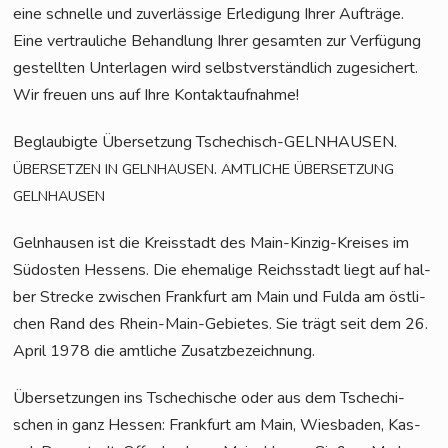
eine schnel­le und zuver­läs­si­ge Erle­di­gung Ihrer Auf­trä­ge.
Eine ver­trau­li­che Behand­lung Ihrer gesam­ten zur Ver­fü­gung
gestell­ten Unter­la­gen wird selbst­ver­ständ­lich zuge­si­chert.
Wir freu­en uns auf Ihre Kontaktaufnahme!
Beglau­big­te Über­set­zung Tsche­chisch-GELN­HAU­SEN.
.
ÜBERSETZEN
IN
GELNHAUSEN
AMTLICHE
ÜBERSETZUNG
GELNHAUSEN
Geln­hau­sen ist die Kreis­stadt des Main-Kin­zig-Krei­ses im
Süd­os­ten Hes­sens. Die ehe­ma­li­ge Reichs­stadt liegt auf hal­
ber Stre­cke zwi­schen Frank­furt am Main und Ful­da am öst­li­
chen Rand des Rhein-Main-Gebie­tes. Sie trägt seit dem 26.
April 1978 die amt­li­che Zusatzbezeichnung.
Über­set­zun­gen ins Tsche­chi­sche oder aus dem Tsche­chi­
schen in ganz Hes­sen: Frank­furt am Main, Wies­ba­den, Kas­