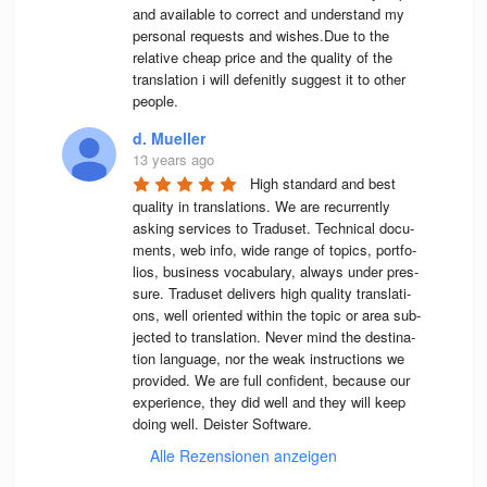
and available to correct and understand my 
personal requests and wishes.Due to the 
relative cheap price and the quality of the 
translation i will defenitly suggest it to other 
people.
d. Mueller
13 years ago
High stan­dard and best 
qua­lity in trans­la­ti­ons. We are recur­rently 
asking ser­vices to Tra­du­set. Tech­ni­cal docu­
ments, web info, wide range of topics, port­fo­
lios, busi­ness voca­bu­lary, always under pres­
sure. Tra­du­set deli­vers high qua­lity trans­la­ti­
ons, well ori­en­ted wit­hin the topic or area sub­
jec­ted to trans­la­tion. Never mind the desti­na­
tion lan­guage, nor the weak instruc­tions we 
pro­vi­ded. We are full con­fi­dent, because our 
expe­ri­ence, they did well and they will keep 
doing well. Deis­ter Software.
Alle Rezensionen anzeigen