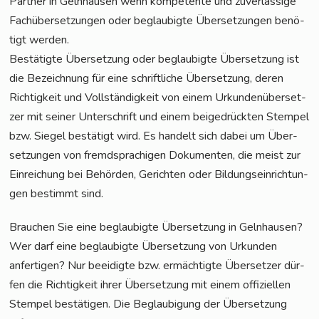
Part­ner in Geln­hau­sen wenn kom­pe­ten­te und zuver­läs­si­ge
Fach­über­set­zun­gen oder beglau­big­te Über­set­zun­gen benö­
tigt werden.
Bestä­tig­te Über­set­zung oder beglau­big­te Über­set­zung ist
die Bezeich­nung für eine schrift­li­che Über­set­zung, deren
Rich­tig­keit und Voll­stän­dig­keit von einem Urkun­den­über­set­
zer mit sei­ner Unter­schrift und einem bei­gedrück­ten Stem­pel
bzw. Sie­gel bestä­tigt wird. Es han­delt sich dabei um Über­
set­zun­gen von fremd­spra­chi­gen Doku­men­ten, die meist zur
Ein­rei­chung bei Behör­den, Gerich­ten oder Bil­dungs­ein­rich­tun­
gen bestimmt sind.
Brau­chen Sie eine beglau­big­te Über­set­zung in Geln­hau­sen?
Wer darf eine beglau­big­te Über­set­zung von Urkun­den
anfer­ti­gen? Nur beei­dig­te bzw. ermäch­tig­te Über­set­zer dür­
fen die Rich­tig­keit ihrer Über­set­zung mit einem offi­zi­el­len
Stem­pel bestä­ti­gen. Die Beglau­bi­gung der Über­set­zung