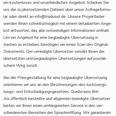
ein kos­ten­lo­ses und unver­bind­li­ches Ange­bot. Schi­cken Sie
uns die zu über­set­zen­den Datei­en über unser Anfra­ge­for­mu­
lar oder direkt an info@traduset.de. Unse­re Pro­jekt­lei­ter
wer­den Ihnen schnellst­mög­lich mit einem detail­lier­ten Ange­
bot ant­wor­ten, das alle not­wen­di­gen Infor­ma­tio­nen ent­hält.
Um ein Ange­bot für eine beglau­big­te Über­set­zung in
Aachen zu erstel­len, benö­ti­gen wir einen Scan des Ori­gi­nal-
Doku­ments. Der ver­ei­dig­te Über­set­zer sen­det Ihnen die
über­setz­ten und beglau­big­ten Über­set­zun­gen auf pos­ta­li­
schem Weg zurück.
Bei der Preis­ge­stal­tung für eine beglau­big­te Über­set­zung
ori­en­tie­ren wir uns an den Bestim­mun­gen des Jus­tiz­ver­gü­
tungs- und Ent­schä­di­gungs­ge­set­zes. Quelle:Juris
BMJ
Als öffent­lich bestell­te und all­ge­mein beei­dig­te Über­set­zer
bie­ten wir Ihnen einen umfang­rei­chen Ser­vice in den ver­
schie­dens­ten Berei­chen der Sprach­mitt­lung. Wir garan­tie­ren