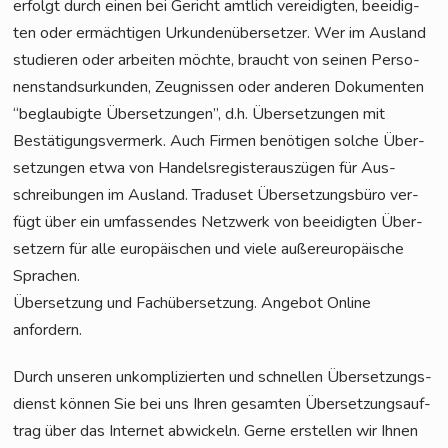
erfolgt durch einen bei Gericht amt­lich ver­ei­dig­ten, beei­dig­
ten oder ermäch­ti­gen Urkun­den­über­set­zer. Wer im Aus­land
stu­die­ren oder arbei­ten möch­te, braucht von sei­nen Per­so­
nen­stand­sur­kun­den, Zeug­nis­sen oder ande­ren Doku­men­ten
“beglau­big­te Über­set­zun­gen”, d.h. Über­set­zun­gen mit
Bestä­ti­gungs­ver­merk. Auch Fir­men benö­ti­gen sol­che Über­
set­zun­gen etwa von Han­dels­re­gis­ter­aus­zü­gen für Aus­
schrei­bun­gen im Aus­land. Tra­du­set Über­set­zungs­bü­ro ver­
fügt über ein umfas­sen­des Netz­werk von beei­dig­ten Über­
set­zern für alle euro­päi­schen und vie­le außer­eu­ro­päi­sche
Sprachen.
Über­set­zung und Fach­über­set­zung. Ange­bot Online
anfordern.
Durch unse­ren unkom­pli­zier­ten und schnel­len Über­set­zungs­
dienst kön­nen Sie bei uns Ihren gesam­ten Über­set­zungs­auf­
trag über das Inter­net abwi­ckeln. Ger­ne erstel­len wir Ihnen