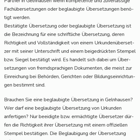
Part­ner in Geln­hau­sen wenn kom­pe­ten­te und zuver­läs­si­ge
Fach­über­set­zun­gen oder beglau­big­te Über­set­zun­gen benö­
tigt werden.
Bestä­tig­te Über­set­zung oder beglau­big­te Über­set­zung ist
die Bezeich­nung für eine schrift­li­che Über­set­zung, deren
Rich­tig­keit und Voll­stän­dig­keit von einem Urkun­den­über­set­
zer mit sei­ner Unter­schrift und einem bei­gedrück­ten Stem­pel
bzw. Sie­gel bestä­tigt wird. Es han­delt sich dabei um Über­
set­zun­gen von fremd­spra­chi­gen Doku­men­ten, die meist zur
Ein­rei­chung bei Behör­den, Gerich­ten oder Bil­dungs­ein­rich­tun­
gen bestimmt sind.
Brau­chen Sie eine beglau­big­te Über­set­zung in Geln­hau­sen?
Wer darf eine beglau­big­te Über­set­zung von Urkun­den
anfer­ti­gen? Nur beei­dig­te bzw. ermäch­tig­te Über­set­zer dür­
fen die Rich­tig­keit ihrer Über­set­zung mit einem offi­zi­el­len
Stem­pel bestä­ti­gen. Die Beglau­bi­gung der Über­set­zung