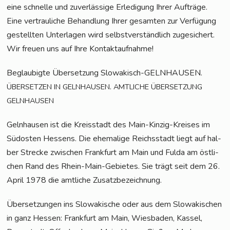
eine schnel­le und zuver­läs­si­ge Erle­di­gung Ihrer Auf­trä­ge.
Eine ver­trau­li­che Behand­lung Ihrer gesam­ten zur Ver­fü­gung
gestell­ten Unter­la­gen wird selbst­ver­ständ­lich zuge­si­chert.
Wir freu­en uns auf Ihre Kontaktaufnahme!
Beglau­big­te Über­set­zung Slo­wa­kisch-GELN­HAU­SEN.
.
ÜBERSETZEN
IN
GELNHAUSEN
AMTLICHE
ÜBERSETZUNG
GELNHAUSEN
Geln­hau­sen ist die Kreis­stadt des Main-Kin­zig-Krei­ses im
Süd­os­ten Hes­sens. Die ehe­ma­li­ge Reichs­stadt liegt auf hal­
ber Stre­cke zwi­schen Frank­furt am Main und Ful­da am öst­li­
chen Rand des Rhein-Main-Gebie­tes. Sie trägt seit dem 26.
April 1978 die amt­li­che Zusatzbezeichnung.
Über­set­zun­gen ins Slo­wa­ki­sche oder aus dem Slo­wa­ki­schen
in ganz Hes­sen: Frank­furt am Main, Wies­ba­den, Kas­sel,