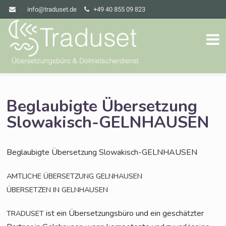
info@traduset.de
+49 40 855 09 823
Beglaubigte Übersetzung
Slowakisch-GELNHAUSEN
Beglau­big­te Über­set­zung Slowakisch-GELNHAUSEN
AMTLICHE
ÜBERSETZUNG
GELNHAUSEN
ÜBERSETZEN
IN
GELNHAUSEN
ist ein Über­set­zungs­bü­ro und ein geschätz­ter
TRADUSET