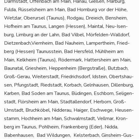
Darm­stadt, Offen­bach am Main, Hanau, Gie­ßen, Mar­burg,
Ful­da, Rüs­sels­heim am Main, Bad Hom­burg vor der Höhe,
Wetz­lar, Ober­ur­sel (Tau­nus), Rod­gau, Drei­eich, Bens­heim,
Hof­heim am Tau­nus, Lan­gen (Hes­sen), Main­tal, Neu-Isen­
burg, Lim­burg an der Lahn, Bad Vil­bel, Mör­fel­den-Wall­dorf,
Dietzenbach,Viernheim, Bad Nau­heim, Lam­pert­heim, Fried­
berg (Hes­sen) Tau­nus­stein, Bad Hers­feld, Mühl­heim am
Main, Kelk­heim (Tau­nus), Röder­mark, Hat­ters­heim am Main,
Bau­na­tal, Gries­heim, Hep­pen­heim (Berg­stra­ße), Butz­bach,
Groß-Gerau, Wei­ter­stadt, Fried­richs­dorf, Idstein, Oberts­hau­
sen, Pfung­stadt, Ried­stadt, Kor­bach, Geln­hau­sen, Dil­len­burg,
Kar­ben, Bad Soden am Tau­nus, Büdin­gen, Esch­born, Seli­gen­
stadt, Flörs­heim am Main, Stadt­al­len­dorf, Her­born, Groß-
Umstadt, Bruch­kö­bel, Nid­der­au, Hai­ger, Esch­we­ge, Heu­sen­
stamm, Hoch­heim am Main, Schwalm­stadt, Vell­mar, Kron­
berg im Tau­nus, Pohl­heim, Fran­ken­berg (Eder), Nid­da,
Baben­hau­sen, Bad Wil­dun­gen, Kels­ter­bach, Gins­heim-Gus­