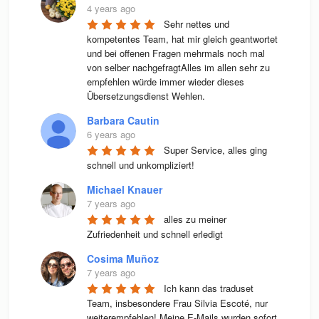
4 years ago
Sehr nettes und 
kompetentes Team, hat mir gleich geantwortet 
und bei offenen Fragen mehrmals noch mal 
von selber nachgefragtAlles im allen sehr zu 
empfehlen würde immer wieder dieses 
Übersetzungsdienst Wehlen.
Barbara Cautin
6 years ago
Super Service, alles ging 
schnell und unkompliziert!
Michael Knauer
7 years ago
alles zu meiner 
Zufriedenheit und schnell erledigt
Cosima Muñoz
7 years ago
Ich kann das traduset 
Team, insbesondere Frau Silvia Escoté, nur 
weiterempfehlen! Meine E-Mails wurden sofort 