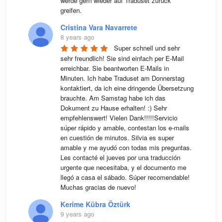
werde gern wieder auf Traduset zurück 
greifen.
Cristina Vara Navarrete
8 years ago
Super schnell und sehr 
sehr freundlich! Sie sind einfach per E-Mail 
erreichbar. Sie beantworten E-Mails in 
Minuten. Ich habe Traduset am Donnerstag 
kontaktiert, da ich eine dringende Übersetzung 
brauchte. Am Samstag habe ich das 
Dokument zu Hause erhalten! :) Sehr 
empfehlenswert! Vielen Dank!!!!!Servicio 
súper rápido y amable, contestan los e-mails 
en cuestión de minutos. Silvia es super 
amable y me ayudó con todas mis preguntas. 
Les contacté el jueves por una traducción 
urgente que necesitaba, y el documento me 
llegó a casa el sábado. Súper recomendable! 
Muchas gracias de nuevo!
Kerime Kübra Öztürk
9 years ago