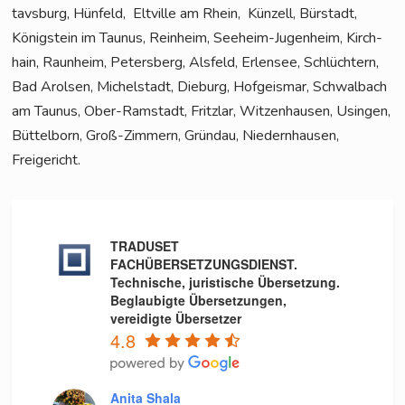
tavs­burg, Hün­feld, Elt­ville am Rhein, Kün­zell, Bür­stadt,
König­stein im Tau­nus, Rein­heim, See­heim-Jugenheim, Kirch­
hain, Raun­heim, Peters­berg, Als­feld, Erlen­see, Schlüch­tern,
Bad Arol­sen, Michel­stadt, Die­burg, Hof­geis­mar, Schwal­bach
am Tau­nus, Ober-Ram­stadt, Fritz­lar, Wit­zen­hau­sen, Usin­gen,
Büt­tel­born, Groß-Zim­mern, Gründau, Nie­dern­hau­sen,
Freigericht.
TRADUSET
FACHÜBERSETZUNGSDIENST.
Technische, juristische Übersetzung.
Beglaubigte Übersetzungen,
vereidigte Übersetzer
4.8
Anita Shala