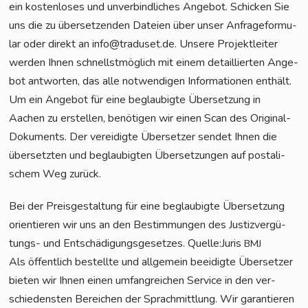
ein kos­ten­lo­ses und unver­bind­li­ches Ange­bot. Schi­cken Sie
uns die zu über­set­zen­den Datei­en über unser Anfra­ge­for­mu­
lar oder direkt an info@traduset.de. Unse­re Pro­jekt­lei­ter
wer­den Ihnen schnellst­mög­lich mit einem detail­lier­ten Ange­
bot ant­wor­ten, das alle not­wen­di­gen Infor­ma­tio­nen ent­hält.
Um ein Ange­bot für eine beglau­big­te Über­set­zung in
Aachen zu erstel­len, benö­ti­gen wir einen Scan des Ori­gi­nal-
Doku­ments. Der ver­ei­dig­te Über­set­zer sen­det Ihnen die
über­setz­ten und beglau­big­ten Über­set­zun­gen auf pos­ta­li­
schem Weg zurück.
Bei der Preis­ge­stal­tung für eine beglau­big­te Über­set­zung
ori­en­tie­ren wir uns an den Bestim­mun­gen des Jus­tiz­ver­gü­
tungs- und Ent­schä­di­gungs­ge­set­zes. Quelle:Juris
BMJ
Als öffent­lich bestell­te und all­ge­mein beei­dig­te Über­set­zer
bie­ten wir Ihnen einen umfang­rei­chen Ser­vice in den ver­
schie­dens­ten Berei­chen der Sprach­mitt­lung. Wir garan­tie­ren