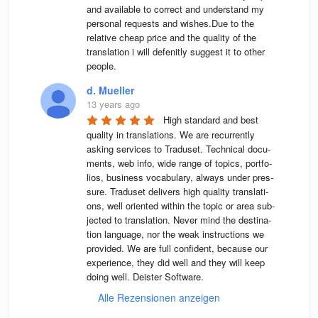
and available to correct and understand my 
personal requests and wishes.Due to the 
relative cheap price and the quality of the 
translation i will defenitly suggest it to other 
people.
d. Mueller
13 years ago
High stan­dard and best 
qua­lity in trans­la­ti­ons. We are recur­rently 
asking ser­vices to Tra­du­set. Tech­ni­cal docu­
ments, web info, wide range of topics, port­fo­
lios, busi­ness voca­bu­lary, always under pres­
sure. Tra­du­set deli­vers high qua­lity trans­la­ti­
ons, well ori­en­ted wit­hin the topic or area sub­
jec­ted to trans­la­tion. Never mind the desti­na­
tion lan­guage, nor the weak instruc­tions we 
pro­vi­ded. We are full con­fi­dent, because our 
expe­ri­ence, they did well and they will keep 
doing well. Deis­ter Software.
Alle Rezensionen anzeigen