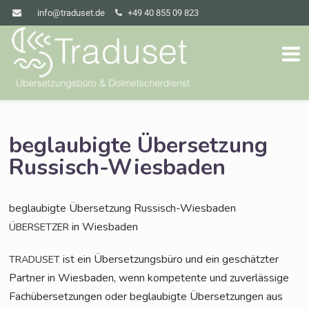
info@traduset.de
+49 40 855 09 823
beglaubigte Übersetzung
Russisch-Wiesbaden
beglau­big­te Über­set­zung Russisch-Wiesbaden
in Wiesbaden
ÜBERSETZER
ist ein Über­set­zungs­bü­ro und ein geschätz­ter
TRADUSET
Part­ner in Wies­ba­den, wenn kom­pe­ten­te und zuver­läs­si­ge
Fach­über­set­zun­gen oder beglau­big­te Über­set­zun­gen aus