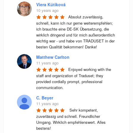
Viera Kútiková
10 years ago
Absolut zuverlässig, 
schnell, kann ich nur gerne weiterempfehlen; 
ich brauchte eine DE-SK Übersetzung, die 
wirklich dringend und für mich außerordentlich 
wichtig war - und habe von TRADUSET in der 
besten Qualität bekommen! Danke!
Matthew Carlton
11 years ago
Enjoyed working with the 
staff and organization of Traduset; they 
provided cordially prompt, professional 
communication.
C. Beyer
11 years ago
 Sehr kompetent, 
zuverlässig und schnell. Freundlicher 
Umgang. Wirklich empfehlenswert. Alles 
bestens! 