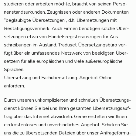
stu­die­ren oder arbei­ten möch­te, braucht von sei­nen Per­so­
nen­stand­sur­kun­den, Zeug­nis­sen oder ande­ren Doku­men­ten
“beglau­big­te Über­set­zun­gen”, d.h. Über­set­zun­gen mit
Bestä­ti­gungs­ver­merk. Auch Fir­men benö­ti­gen sol­che Über­
set­zun­gen etwa von Han­dels­re­gis­ter­aus­zü­gen für Aus­
schrei­bun­gen im Aus­land. Tra­du­set Über­set­zungs­bü­ro ver­
fügt über ein umfas­sen­des Netz­werk von beei­dig­ten Über­
set­zern für alle euro­päi­schen und vie­le außer­eu­ro­päi­sche
Sprachen.
Über­set­zung und Fach­über­set­zung. Ange­bot Online
anfordern.
Durch unse­ren unkom­pli­zier­ten und schnel­len Über­set­zungs­
dienst kön­nen Sie bei uns Ihren gesam­ten Über­set­zungs­auf­
trag über das Inter­net abwi­ckeln. Ger­ne erstel­len wir Ihnen
ein kos­ten­lo­ses und unver­bind­li­ches Ange­bot. Schi­cken Sie
uns die zu über­set­zen­den Datei­en über unser Anfra­ge­for­mu­