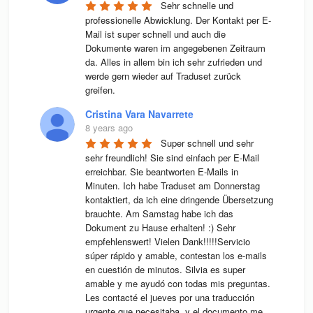
Sehr schnelle und 
professionelle Abwicklung. Der Kontakt per E-
Mail ist super schnell und auch die 
Dokumente waren im angegebenen Zeitraum 
da. Alles in allem bin ich sehr zufrieden und 
werde gern wieder auf Traduset zurück 
greifen.
Cristina Vara Navarrete
8 years ago
Super schnell und sehr 
sehr freundlich! Sie sind einfach per E-Mail 
erreichbar. Sie beantworten E-Mails in 
Minuten. Ich habe Traduset am Donnerstag 
kontaktiert, da ich eine dringende Übersetzung 
brauchte. Am Samstag habe ich das 
Dokument zu Hause erhalten! :) Sehr 
empfehlenswert! Vielen Dank!!!!!Servicio 
súper rápido y amable, contestan los e-mails 
en cuestión de minutos. Silvia es super 
amable y me ayudó con todas mis preguntas. 
Les contacté el jueves por una traducción 
urgente que necesitaba, y el documento me 