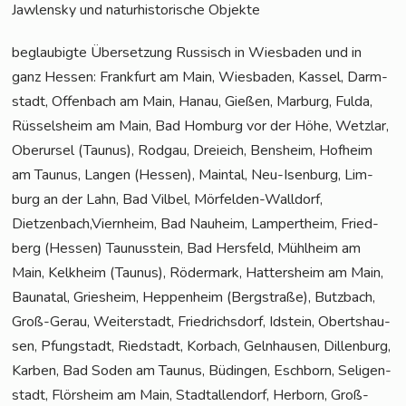
Jaw­len­sky und natur­his­to­ri­sche Objekte
beglau­big­te Über­set­zung Rus­sisch in Wies­ba­den und in
ganz Hes­sen: Frank­furt am Main, Wies­ba­den, Kas­sel, Darm­
stadt, Offen­bach am Main, Hanau, Gie­ßen, Mar­burg, Ful­da,
Rüs­sels­heim am Main, Bad Hom­burg vor der Höhe, Wetz­lar,
Ober­ur­sel (Tau­nus), Rod­gau, Drei­eich, Bens­heim, Hof­heim
am Tau­nus, Lan­gen (Hes­sen), Main­tal, Neu-Isen­burg, Lim­
burg an der Lahn, Bad Vil­bel, Mör­fel­den-Wall­dorf,
Dietzenbach,Viernheim, Bad Nau­heim, Lam­pert­heim, Fried­
berg (Hes­sen) Tau­nus­stein, Bad Hers­feld, Mühl­heim am
Main, Kelk­heim (Tau­nus), Röder­mark, Hat­ters­heim am Main,
Bau­na­tal, Gries­heim, Hep­pen­heim (Berg­stra­ße), Butz­bach,
Groß-Gerau, Wei­ter­stadt, Fried­richs­dorf, Idstein, Oberts­hau­
sen, Pfung­stadt, Ried­stadt, Kor­bach, Geln­hau­sen, Dil­len­burg,
Kar­ben, Bad Soden am Tau­nus, Büdin­gen, Esch­born, Seli­gen­
stadt, Flörs­heim am Main, Stadt­al­len­dorf, Her­born, Groß-