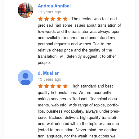
Andrea Annibal
11 years ago
The service was fast and 
precise.I had some issues about translation of 
few words and the translator was always open 
and available to correct and understand my 
personal requests and wishes.Due to the 
relative cheap price and the quality of the 
translation i will defenitly suggest it to other 
people.
d. Mueller
13 years ago
High stan­dard and best 
qua­lity in trans­la­ti­ons. We are recur­rently 
asking ser­vices to Tra­du­set. Tech­ni­cal docu­
ments, web info, wide range of topics, port­fo­
lios, busi­ness voca­bu­lary, always under pres­
sure. Tra­du­set deli­vers high qua­lity trans­la­ti­
ons, well ori­en­ted wit­hin the topic or area sub­
jec­ted to trans­la­tion. Never mind the desti­na­
tion lan­guage, nor the weak instruc­tions we 