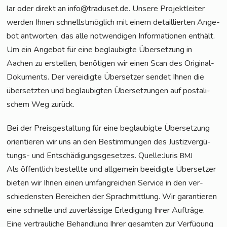
lar oder direkt an info@traduset.de. Unse­re Pro­jekt­lei­ter
wer­den Ihnen schnellst­mög­lich mit einem detail­lier­ten Ange­
bot ant­wor­ten, das alle not­wen­di­gen Infor­ma­tio­nen ent­hält.
Um ein Ange­bot für eine beglau­big­te Über­set­zung in
Aachen zu erstel­len, benö­ti­gen wir einen Scan des Ori­gi­nal-
Doku­ments. Der ver­ei­dig­te Über­set­zer sen­det Ihnen die
über­setz­ten und beglau­big­ten Über­set­zun­gen auf pos­ta­li­
schem Weg zurück.
Bei der Preis­ge­stal­tung für eine beglau­big­te Über­set­zung
ori­en­tie­ren wir uns an den Bestim­mun­gen des Jus­tiz­ver­gü­
tungs- und Ent­schä­di­gungs­ge­set­zes. Quelle:Juris
BMJ
Als öffent­lich bestell­te und all­ge­mein beei­dig­te Über­set­zer
bie­ten wir Ihnen einen umfang­rei­chen Ser­vice in den ver­
schie­dens­ten Berei­chen der Sprach­mitt­lung. Wir garan­tie­ren
eine schnel­le und zuver­läs­si­ge Erle­di­gung Ihrer Auf­trä­ge.
Eine ver­trau­li­che Behand­lung Ihrer gesam­ten zur Ver­fü­gung