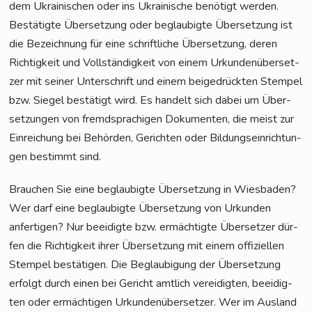
dem Ukrai­ni­schen oder ins Ukrai­ni­sche benö­tigt werden.
Bestä­tig­te Über­set­zung oder beglau­big­te Über­set­zung ist
die Bezeich­nung für eine schrift­li­che Über­set­zung, deren
Rich­tig­keit und Voll­stän­dig­keit von einem Urkun­den­über­set­
zer mit sei­ner Unter­schrift und einem bei­gedrück­ten Stem­pel
bzw. Sie­gel bestä­tigt wird. Es han­delt sich dabei um Über­
set­zun­gen von fremd­spra­chi­gen Doku­men­ten, die meist zur
Ein­rei­chung bei Behör­den, Gerich­ten oder Bil­dungs­ein­rich­tun­
gen bestimmt sind.
Brau­chen Sie eine beglau­big­te Über­set­zung in Wies­ba­den?
Wer darf eine beglau­big­te Über­set­zung von Urkun­den
anfer­ti­gen? Nur beei­dig­te bzw. ermäch­tig­te Über­set­zer dür­
fen die Rich­tig­keit ihrer Über­set­zung mit einem offi­zi­el­len
Stem­pel bestä­ti­gen. Die Beglau­bi­gung der Über­set­zung
erfolgt durch einen bei Gericht amt­lich ver­ei­dig­ten, beei­dig­
ten oder ermäch­ti­gen Urkun­den­über­set­zer. Wer im Aus­land