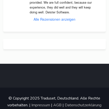
pro­vi­ded. We are full con­fi­dent, because our 
expe­ri­ence, they did well and they will keep 
doing well. Deis­ter Software.
Alle Rezensionen anzeigen
© Copyright 2025 Traduset, Deutschland. Alle Rechte
vorbehalten. |
Impressum
|
AGB
|
Datenschutzerklärung