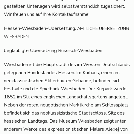
gestell­ten Unter­la­gen wird selbst­ver­ständ­lich zuge­si­chert.
Wir freu­en uns auf Ihre Kontaktaufnahme!
Hes­sen-Wies­ba­den-Über­set­zung.
AMTLICHE
ÜBERSETZUNG
WIESBADEN
beglau­big­te Über­set­zung Russisch-Wiesbaden
Wies­ba­den ist die Haupt­stadt des im Wes­ten Deutsch­lands
gele­ge­nen Bun­des­lan­des Hes­sen. Im Kur­haus, einem im
neo­klas­si­zis­ti­schen Stil erbau­ten Gebäu­de, befin­den sich
Fest­sä­le und die Spiel­bank Wies­ba­den. Der Kur­park wur­de
1852 im Stil eines eng­li­schen Land­schafts­gar­tens ange­legt.
Neben der roten, neu­go­ti­schen Markt­kir­che am Schloss­platz
befin­det sich das neo­klas­si­zis­ti­sche Stadt­schloss, Sitz des
hes­si­schen Land­tags. Das Muse­um Wies­ba­den zeigt unter
ande­rem Wer­ke des expres­sio­nis­ti­schen Malers Ale­xej von