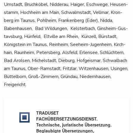
Umstadt, Bruch­kö­bel, Nid­der­au, Hai­ger, Esch­we­ge, Heu­sen­
stamm, Hoch­heim am Main, Schwalm­stadt, Vell­mar, Kron­
berg im Tau­nus, Pohl­heim, Fran­ken­berg (Eder), Nid­da,
Baben­hau­sen, Bad Wil­dun­gen, Kels­ter­bach, Gins­heim-Gus­
tavs­burg, Hün­feld, Elt­ville am Rhein, Kün­zell, Bür­stadt,
König­stein im Tau­nus, Rein­heim, See­heim-Jugenheim, Kirch­
hain, Raun­heim, Peters­berg, Als­feld, Erlen­see, Schlüch­tern,
Bad Arol­sen, Michel­stadt, Die­burg, Hof­geis­mar, Schwal­bach
am Tau­nus, Ober-Ram­stadt, Fritz­lar, Wit­zen­hau­sen, Usin­gen,
Büt­tel­born, Groß-Zim­mern, Gründau, Nie­dern­hau­sen,
Freigericht.
TRADUSET
FACHÜBERSETZUNGSDIENST.
Technische, juristische Übersetzung.
Beglaubigte Übersetzungen,