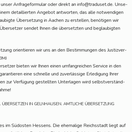
r unser Anfra­ge­for­mu­lar oder direkt an info@traduset.de. Unse­
einem detail­lier­ten Ange­bot ant­wor­ten, das alle not­wen­di­gen
au­big­te Über­set­zung in Aachen zu erstel­len, benö­ti­gen wir
 Über­set­zer sen­det Ihnen die über­setz­ten und beglau­big­ten
t­zung ori­en­tie­ren wir uns an den Bestim­mun­gen des Jus­tiz­ver­
BMJ
er­set­zer bie­ten wir Ihnen einen umfang­rei­chen Ser­vice in den
ran­tie­ren eine schnel­le und zuver­läs­si­ge Erle­di­gung Ihrer
ten zur Ver­fü­gung gestell­ten Unter­la­gen wird selbst­ver­ständ­
nahme!
.
.
ÜBERSETZEN
IN
GELNHAUSEN
AMTLICHE
ÜBERSETZUNG
ses im Süd­os­ten Hes­sens. Die ehe­ma­li­ge Reichs­stadt liegt auf