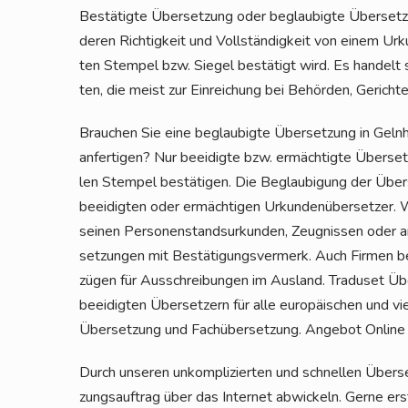
Bestä­tig­te Über­set­zung oder beglau­big­te Über­set­zu
deren Rich­tig­keit und Voll­stän­dig­keit von einem Urk
ten Stem­pel bzw. Sie­gel bestä­tigt wird. Es han­delt
ten, die meist zur Ein­rei­chung bei Behör­den, Gerich­t
Brau­chen Sie eine beglau­big­te Über­set­zung in Geln
anfer­ti­gen? Nur beei­dig­te bzw. ermäch­tig­te Über­set­z
len Stem­pel bestä­ti­gen. Die Beglau­bi­gung der Über­s
beei­dig­ten oder ermäch­ti­gen Urkun­den­über­set­zer.
sei­nen Per­so­nen­stand­sur­kun­den, Zeug­nis­sen oder
set­zun­gen mit Bestä­ti­gungs­ver­merk. Auch Fir­men be
zü­gen für Aus­schrei­bun­gen im Aus­land. Tra­du­set Ü
beei­dig­ten Über­set­zern für alle euro­päi­schen und vi
Über­set­zung und Fach­über­set­zung. Ange­bot Online
Durch unse­ren unkom­pli­zier­ten und schnel­len Über­
zungs­auf­trag über das Inter­net abwi­ckeln. Ger­ne erst