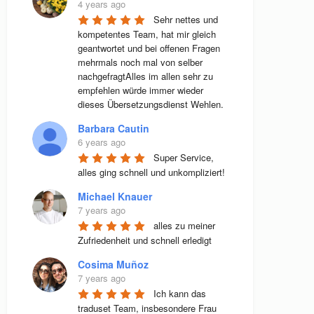
4 years ago
Sehr nettes und 
kompetentes Team, hat mir gleich 
geantwortet und bei offenen Fragen 
mehrmals noch mal von selber 
nachgefragtAlles im allen sehr zu 
empfehlen würde immer wieder 
dieses Übersetzungsdienst Wehlen.
Barbara Cautin
6 years ago
Super Service, 
alles ging schnell und unkompliziert!
Michael Knauer
7 years ago
alles zu meiner 
Zufriedenheit und schnell erledigt
Cosima Muñoz
7 years ago
Ich kann das 
traduset Team, insbesondere Frau 