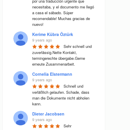
por una traducción urgente que 
necesitaba, y el documento me llegó 
a casa el sábado. Súper 
recomendable! Muchas gracias de 
nuevo!
Kerime Kübra Öztürk
9 years ago
Sehr schnell und 
zuverlässig.Nette Kontakt, 
termingerechte übergabe.Gerne 
erneute Zusammenarbeit.
Cornelia Elstermann
9 years ago
Schnell und 
verläßlich gelaufen. Schade, dass 
man die Dokumente nicht abholen 
kann.
Dieter Jacobsen
9 years ago
Sehr 