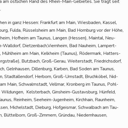
da am öst­li­chen Rand des Rhein-Main-Gebie­tes. Sie trägt seit
.
chen in ganz Hes­sen: Frank­furt am Main, Wies­ba­den, Kas­sel,
burg, Ful­da, Rüs­sels­heim am Main, Bad Hom­burg vor der Höhe,
ns­heim, Hof­heim am Tau­nus, Lan­gen (Hes­sen), Main­tal, Neu-
­den-Wall­dorf, Dietzenbach,Viernheim, Bad Nau­heim, Lam­pert­
d, Mühl­heim am Main, Kelk­heim (Tau­nus), Röder­mark, Hat­ters­
g­stra­ße), Butz­bach, Groß-Gerau, Wei­ter­stadt, Fried­richs­dorf,
ach, Geln­hau­sen, Dil­len­burg, Kar­ben, Bad Soden am Tau­nus,
n, Stadt­al­len­dorf, Her­born, Groß-Umstadt, Bruch­kö­bel, Nid­
 am Main, Schwalm­stadt, Vell­mar, Kron­berg im Tau­nus, Pohl­
Wil­dun­gen, Kels­ter­bach, Gins­heim-Gus­tavs­burg, Hün­feld,
 Tau­nus, Rein­heim, See­heim-Jugenheim, Kirch­hain, Raun­heim,
l­sen, Michel­stadt, Die­burg, Hof­geis­mar, Schwal­bach am Tau­
en, Büt­tel­born, Groß-Zim­mern, Gründau, Nie­dern­hau­sen,