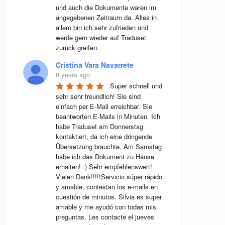
und auch die Dokumente waren im 
angegebenen Zeitraum da. Alles in 
allem bin ich sehr zufrieden und 
werde gern wieder auf Traduset 
zurück greifen.
Cristina Vara Navarrete
8 years ago
Super schnell und 
sehr sehr freundlich! Sie sind 
einfach per E-Mail erreichbar. Sie 
beantworten E-Mails in Minuten. Ich 
habe Traduset am Donnerstag 
kontaktiert, da ich eine dringende 
Übersetzung brauchte. Am Samstag 
habe ich das Dokument zu Hause 
erhalten! :) Sehr empfehlenswert! 
Vielen Dank!!!!!Servicio súper rápido 
y amable, contestan los e-mails en 
cuestión de minutos. Silvia es super 
amable y me ayudó con todas mis 
preguntas. Les contacté el jueves 