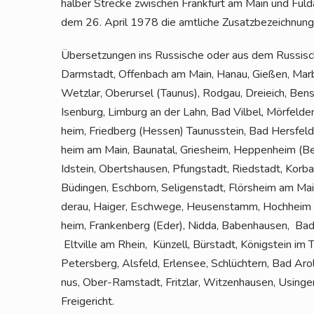
hal­ber Stre­cke zwi­schen Frank­furt am Main und Ful­
dem 26. April 1978 die amt­li­che Zusatzbezeichnung
Über­set­zun­gen ins Rus­si­sche oder aus dem Rus­si­s
Darm­stadt, Offen­bach am Main, Hanau, Gie­ßen, Mar­
Wetz­lar, Ober­ur­sel (Tau­nus), Rod­gau, Drei­eich, Be
Isen­burg, Lim­burg an der Lahn, Bad Vil­bel, Mör­fel
heim, Fried­berg (Hes­sen) Tau­nus­stein, Bad Hers­fel
heim am Main, Bau­na­tal, Gries­heim, Hep­pen­heim (Ber
Idstein, Oberts­hau­sen, Pfung­stadt, Ried­stadt, Kor­b
Büdin­gen, Esch­born, Seli­gen­stadt, Flörs­heim am Mai
der­au, Hai­ger, Esch­we­ge, Heu­sen­stamm, Hoch­heim
heim, Fran­ken­berg (Eder), Nid­da, Baben­hau­sen, Bad 
Elt­ville am Rhein, Kün­zell, Bür­stadt, König­stein im
Peters­berg, Als­feld, Erlen­see, Schlüch­tern, Bad Aro
nus, Ober-Ram­stadt, Fritz­lar, Wit­zen­hau­sen, Usin­g
Freigericht.