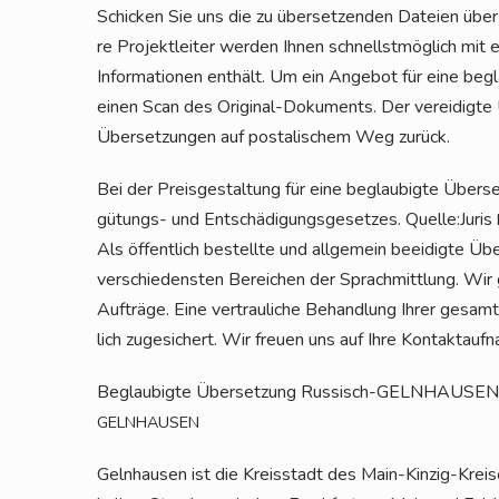
Schi­cken Sie uns die zu über­set­zen­den Datei­en übe
re Pro­jekt­lei­ter wer­den Ihnen schnellst­mög­lich mit 
Infor­ma­tio­nen ent­hält. Um ein Ange­bot für eine begl
einen Scan des Ori­gi­nal-Doku­ments. Der ver­ei­dig­te
Über­set­zun­gen auf pos­ta­li­schem Weg zurück.
Bei der Preis­ge­stal­tung für eine beglau­big­te Über­se
gü­tungs- und Ent­schä­di­gungs­ge­set­zes. Quelle:Juris
Als öffent­lich bestell­te und all­ge­mein beei­dig­te Üb
ver­schie­dens­ten Berei­chen der Sprach­mitt­lung. Wir ga
Auf­trä­ge. Eine ver­trau­li­che Behand­lung Ihrer gesam­
lich zuge­si­chert. Wir freu­en uns auf Ihre Kontaktauf
Beglau­big­te Über­set­zung Rus­sisch-GELN­HAU­SEN
GELNHAUSEN
Geln­hau­sen ist die Kreis­stadt des Main-Kin­zig-Krei­