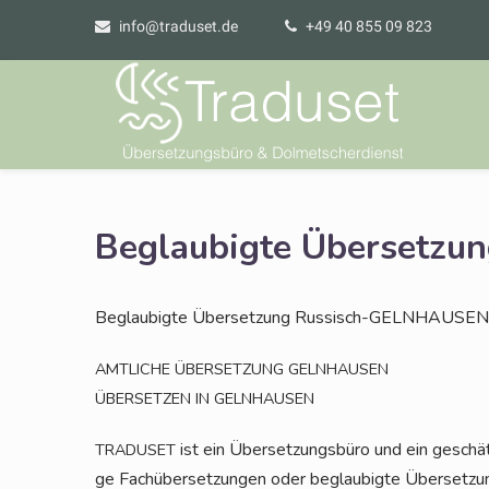
info@traduset.de
+49 40 855 09 823
Beglaubigte Übersetz
Beglau­big­te Über­set­zung Russisch-GELNHAUSEN
AMTLICHE
ÜBERSETZUNG
GELNHAUSEN
ÜBERSETZEN
IN
GELNHAUSEN
ist ein Über­set­zungs­bü­ro und ein geschät
TRADUSET
ge Fach­über­set­zun­gen oder beglau­big­te Über­set­z