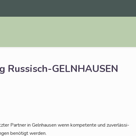
ung Russisch-GELNHAUSEN
z­ter Part­ner in Geln­hau­sen wenn kom­pe­ten­te und zuver­läs­si­
un­gen benö­tigt werden.