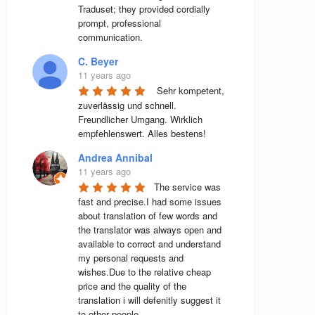
Traduset; they provided cordially 
prompt, professional 
communication.
C. Beyer
11 years ago
 Sehr kompetent, 
zuverlässig und schnell. 
Freundlicher Umgang. Wirklich 
empfehlenswert. Alles bestens! 
Andrea Annibal
11 years ago
The service was 
fast and precise.I had some issues 
about translation of few words and 
the translator was always open and 
available to correct and understand 
my personal requests and 
wishes.Due to the relative cheap 
price and the quality of the 
translation i will defenitly suggest it 
to other people.