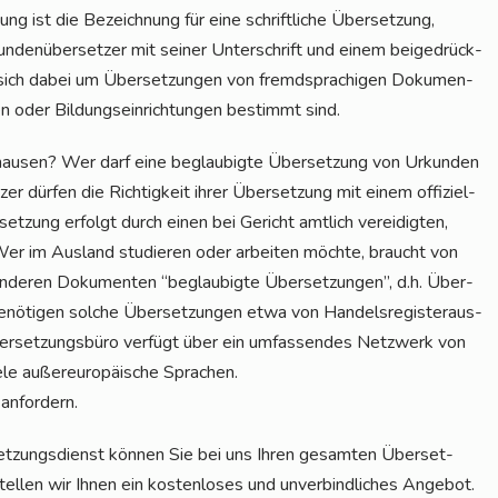
ng ist die Bezeich­nung für eine schrift­li­che Über­set­zung,
un­den­über­set­zer mit sei­ner Unter­schrift und einem bei­gedrück­
 sich dabei um Über­set­zun­gen von fremd­spra­chi­gen Doku­men­
en oder Bil­dungs­ein­rich­tun­gen bestimmt sind.
­hau­sen? Wer darf eine beglau­big­te Über­set­zung von Urkun­den
er dür­fen die Rich­tig­keit ihrer Über­set­zung mit einem offi­zi­el­
et­zung erfolgt durch einen bei Gericht amt­lich ver­ei­dig­ten,
 Wer im Aus­land stu­die­ren oder arbei­ten möch­te, braucht von
 ande­ren Doku­men­ten “beglau­big­te Über­set­zun­gen”, d.h. Über­
nö­ti­gen sol­che Über­set­zun­gen etwa von Han­dels­re­gis­ter­aus­
ber­set­zungs­bü­ro ver­fügt über ein umfas­sen­des Netz­werk von
e­le außer­eu­ro­päi­sche Sprachen.
 anfordern.
set­zungs­dienst kön­nen Sie bei uns Ihren gesam­ten Über­set­
el­len wir Ihnen ein kos­ten­lo­ses und unver­bind­li­ches Ange­bot.