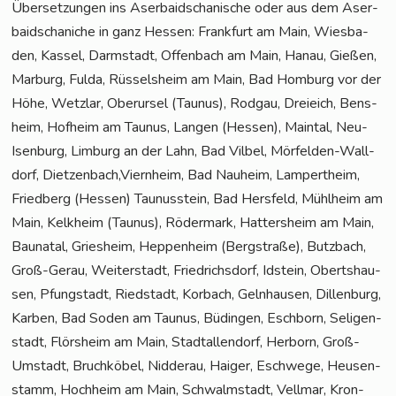
Über­set­zun­gen ins Aser­bai­dscha­ni­sche oder aus dem Aser­
bai­dscha­ni­che in ganz Hes­sen: Frank­furt am Main, Wies­ba­
den, Kas­sel, Darm­stadt, Offen­bach am Main, Hanau, Gie­ßen,
Mar­burg, Ful­da, Rüs­sels­heim am Main, Bad Hom­burg vor der
Höhe, Wetz­lar, Ober­ur­sel (Tau­nus), Rod­gau, Drei­eich, Bens­
heim, Hof­heim am Tau­nus, Lan­gen (Hes­sen), Main­tal, Neu-
Isen­burg, Lim­burg an der Lahn, Bad Vil­bel, Mör­fel­den-Wall­
dorf, Dietzenbach,Viernheim, Bad Nau­heim, Lam­pert­heim,
Fried­berg (Hes­sen) Tau­nus­stein, Bad Hers­feld, Mühl­heim am
Main, Kelk­heim (Tau­nus), Röder­mark, Hat­ters­heim am Main,
Bau­na­tal, Gries­heim, Hep­pen­heim (Berg­stra­ße), Butz­bach,
Groß-Gerau, Wei­ter­stadt, Fried­richs­dorf, Idstein, Oberts­hau­
sen, Pfung­stadt, Ried­stadt, Kor­bach, Geln­hau­sen, Dil­len­burg,
Kar­ben, Bad Soden am Tau­nus, Büdin­gen, Esch­born, Seli­gen­
stadt, Flörs­heim am Main, Stadt­al­len­dorf, Her­born, Groß-
Umstadt, Bruch­kö­bel, Nid­der­au, Hai­ger, Esch­we­ge, Heu­sen­
stamm, Hoch­heim am Main, Schwalm­stadt, Vell­mar, Kron­