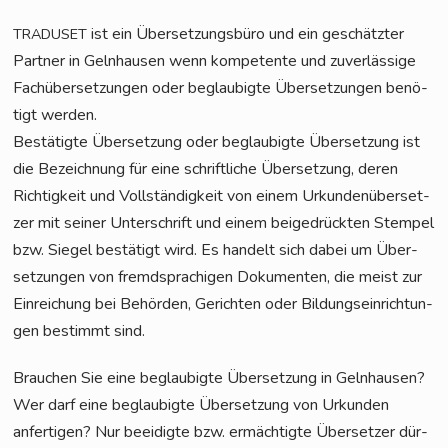
ist ein Über­set­zungs­bü­ro und ein geschätz­ter
TRADUSET
Part­ner in Geln­hau­sen wenn kom­pe­ten­te und zuver­läs­si­ge
Fach­über­set­zun­gen oder beglau­big­te Über­set­zun­gen benö­
tigt werden.
Bestä­tig­te Über­set­zung oder beglau­big­te Über­set­zung ist
die Bezeich­nung für eine schrift­li­che Über­set­zung, deren
Rich­tig­keit und Voll­stän­dig­keit von einem Urkun­den­über­set­
zer mit sei­ner Unter­schrift und einem bei­gedrück­ten Stem­pel
bzw. Sie­gel bestä­tigt wird. Es han­delt sich dabei um Über­
set­zun­gen von fremd­spra­chi­gen Doku­men­ten, die meist zur
Ein­rei­chung bei Behör­den, Gerich­ten oder Bil­dungs­ein­rich­tun­
gen bestimmt sind.
Brau­chen Sie eine beglau­big­te Über­set­zung in Geln­hau­sen?
Wer darf eine beglau­big­te Über­set­zung von Urkun­den
anfer­ti­gen? Nur beei­dig­te bzw. ermäch­tig­te Über­set­zer dür­