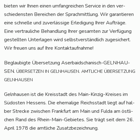
bie­ten wir Ihnen einen umfang­rei­chen Ser­vice in den ver­
schie­dens­ten Berei­chen der Sprach­mitt­lung. Wir garan­tie­ren
eine schnel­le und zuver­läs­si­ge Erle­di­gung Ihrer Auf­trä­ge.
Eine ver­trau­li­che Behand­lung Ihrer gesam­ten zur Ver­fü­gung
gestell­ten Unter­la­gen wird selbst­ver­ständ­lich zuge­si­chert.
Wir freu­en uns auf Ihre Kontaktaufnahme!
Beglau­big­te Über­set­zung Aser­bai­dscha­nisch-GELN­HAU­
SEN.
.
ÜBERSETZEN
IN
GELNHAUSEN
AMTLICHE
ÜBERSETZUNG
GELNHAUSEN
Geln­hau­sen ist die Kreis­stadt des Main-Kin­zig-Krei­ses im
Süd­os­ten Hes­sens. Die ehe­ma­li­ge Reichs­stadt liegt auf hal­
ber Stre­cke zwi­schen Frank­furt am Main und Ful­da am öst­li­
chen Rand des Rhein-Main-Gebie­tes. Sie trägt seit dem 26.
April 1978 die amt­li­che Zusatzbezeichnung.