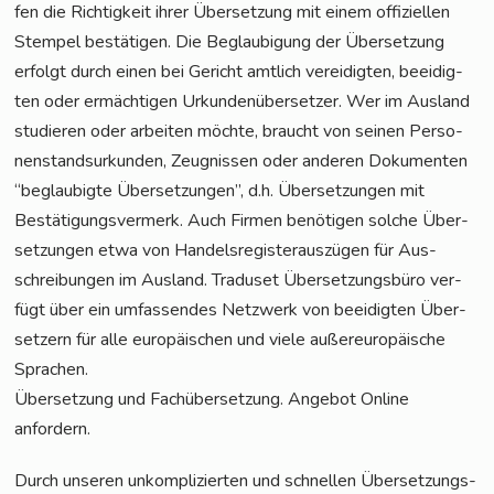
fen die Rich­tig­keit ihrer Über­set­zung mit einem offi­zi­el­len
Stem­pel bestä­ti­gen. Die Beglau­bi­gung der Über­set­zung
erfolgt durch einen bei Gericht amt­lich ver­ei­dig­ten, beei­dig­
ten oder ermäch­ti­gen Urkun­den­über­set­zer. Wer im Aus­land
stu­die­ren oder arbei­ten möch­te, braucht von sei­nen Per­so­
nen­stand­sur­kun­den, Zeug­nis­sen oder ande­ren Doku­men­ten
“beglau­big­te Über­set­zun­gen”, d.h. Über­set­zun­gen mit
Bestä­ti­gungs­ver­merk. Auch Fir­men benö­ti­gen sol­che Über­
set­zun­gen etwa von Han­dels­re­gis­ter­aus­zü­gen für Aus­
schrei­bun­gen im Aus­land. Tra­du­set Über­set­zungs­bü­ro ver­
fügt über ein umfas­sen­des Netz­werk von beei­dig­ten Über­
set­zern für alle euro­päi­schen und vie­le außer­eu­ro­päi­sche
Sprachen.
Über­set­zung und Fach­über­set­zung. Ange­bot Online
anfordern.
Durch unse­ren unkom­pli­zier­ten und schnel­len Über­set­zungs­