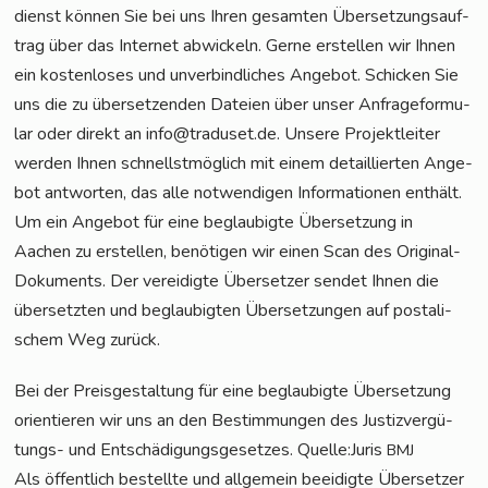
dienst kön­nen Sie bei uns Ihren gesam­ten Über­set­zungs­auf­
trag über das Inter­net abwi­ckeln. Ger­ne erstel­len wir Ihnen
ein kos­ten­lo­ses und unver­bind­li­ches Ange­bot. Schi­cken Sie
uns die zu über­set­zen­den Datei­en über unser Anfra­ge­for­mu­
lar oder direkt an info@traduset.de. Unse­re Pro­jekt­lei­ter
wer­den Ihnen schnellst­mög­lich mit einem detail­lier­ten Ange­
bot ant­wor­ten, das alle not­wen­di­gen Infor­ma­tio­nen ent­hält.
Um ein Ange­bot für eine beglau­big­te Über­set­zung in
Aachen zu erstel­len, benö­ti­gen wir einen Scan des Ori­gi­nal-
Doku­ments. Der ver­ei­dig­te Über­set­zer sen­det Ihnen die
über­setz­ten und beglau­big­ten Über­set­zun­gen auf pos­ta­li­
schem Weg zurück.
Bei der Preis­ge­stal­tung für eine beglau­big­te Über­set­zung
ori­en­tie­ren wir uns an den Bestim­mun­gen des Jus­tiz­ver­gü­
tungs- und Ent­schä­di­gungs­ge­set­zes. Quelle:Juris
BMJ
Als öffent­lich bestell­te und all­ge­mein beei­dig­te Über­set­zer