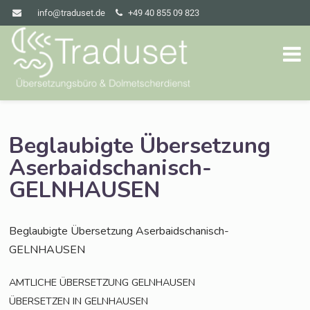
info@traduset.de
+49 40 855 09 823
Beglaubigte Übersetzung
Aserbaidschanisch-
GELNHAUSEN
Beglau­big­te Über­set­zung Aserbaidschanisch-
GELNHAUSEN
AMTLICHE
ÜBERSETZUNG
GELNHAUSEN
ÜBERSETZEN
IN
GELNHAUSEN