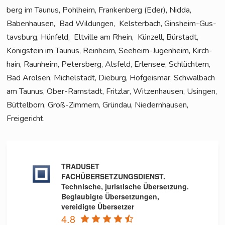
berg im Tau­nus, Pohl­heim, Fran­ken­berg (Eder), Nid­da,
Baben­hau­sen, Bad Wil­dun­gen, Kels­ter­bach, Gins­heim-Gus­
tavs­burg, Hün­feld, Elt­ville am Rhein, Kün­zell, Bür­stadt,
König­stein im Tau­nus, Rein­heim, See­heim-Jugenheim, Kirch­
hain, Raun­heim, Peters­berg, Als­feld, Erlen­see, Schlüch­tern,
Bad Arol­sen, Michel­stadt, Die­burg, Hof­geis­mar, Schwal­bach
am Tau­nus, Ober-Ram­stadt, Fritz­lar, Wit­zen­hau­sen, Usin­gen,
Büt­tel­born, Groß-Zim­mern, Gründau, Nie­dern­hau­sen,
Freigericht.
TRADUSET
FACHÜBERSETZUNGSDIENST.
Technische, juristische Übersetzung.
Beglaubigte Übersetzungen,
vereidigte Übersetzer
4.8