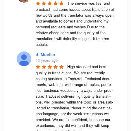
The service was fast and 
precise.I had some issues about translation of 
few words and the translator was always open 
and available to correct and understand my 
personal requests and wishes.Due to the 
relative cheap price and the quality of the 
translation i will defenitly suggest it to other 
people.
d. Mueller
13 years ago
High stan­dard and best 
qua­lity in trans­la­ti­ons. We are recur­rently 
asking ser­vices to Tra­du­set. Tech­ni­cal docu­
ments, web info, wide range of topics, port­fo­
lios, busi­ness voca­bu­lary, always under pres­
sure. Tra­du­set deli­vers high qua­lity trans­la­ti­
ons, well ori­en­ted wit­hin the topic or area sub­
jec­ted to trans­la­tion. Never mind the desti­na­
tion lan­guage, nor the weak instruc­tions we 
pro­vi­ded. We are full con­fi­dent, because our 
expe­ri­ence, they did well and they will keep 