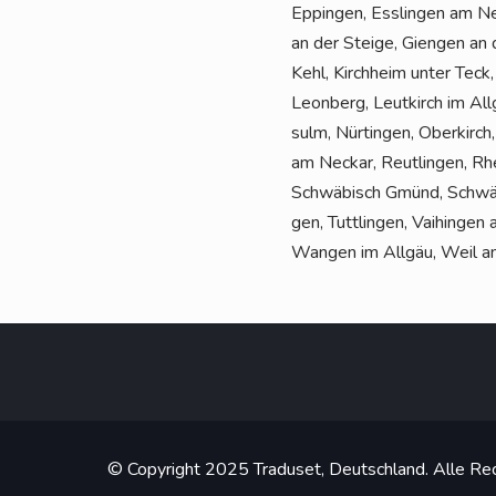
Eppin­gen, Ess­lin­gen am Neck
an der Stei­ge, Gien­gen an
Kehl, Kirch­heim unter Teck,
Leon­berg, Leut­kirch im All
sulm, Nür­tin­gen, Ober­kirc
am Neckar, Reut­lin­gen, Rhe
Schwä­bisch Gmünd, Schwä­bis
gen, Tutt­lin­gen, Vai­hin­ge
Wan­gen im All­gäu, Weil a
© Copyright 2025 Traduset, Deutschland. Alle Rec