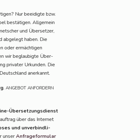
i­gen? Nur beei­dig­te bzw.
pel bestä­ti­gen. All­ge­mein
­met­scher und Über­set­zer,
Eid abge­legt haben. Die
ten oder ermäch­ti­gen
­men wir beglau­big­te Über­
ung pri­va­ter Urkun­den. Die
n Deutsch­land anerkannt.
rg
.
ANGEBOT
ANFORDERN
ine-Über­set­zungs­dienst
uf­trag über das Inter­net
o­ses und unver­bind­li­
er unser
Anfra­ge­for­mu­lar