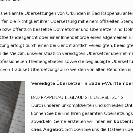
ner­kann­te Über­set­zun­gen von Urkun­den in Bad Rap­pen­au anfer­t
­fen die Rich­tig­keit ihrer Über­set­zung mit einem offi­zi­el­len Stem­
te bzw. öffent­lich bestell­te Dol­met­scher und Über­set­zer sind Dol
Ober­lan­des­ge­richt oder einer Innen­be­hör­de einen all­ge­mei­nen 
ung erfolgt durch einen bei Gericht amt­lich ver­ei­dig­ten, beei­dig­
 die Viel­zahl unse­rer staat­lich ver­ei­dig­ten Über­set­zer über­neh
ro­fes­sio­nel­len The­men­ge­bie­ten sowie die beglau­big­te Über­set­z
en­von Tra­du­set Über­set­zungs­bü­ro wer­den von allen Behör­den i
Ver­ei­dig­te Über­set­zer in Baden-Würt­tem­be
BAD
RAPPENAU-BEGLAUBIGTE
ÜBERSETZUNG
Durch unse­ren unkom­pli­zier­ten und schnel­len
Onl
kön­nen Sie bei uns Ihren gesam­ten Über­set­zungs­a
abwi­ckeln. Ger­ne erstel­len wir Ihnen ein
kos­ten­l
ches Ange­bot
. Schi­cken Sie uns die Datei­en üb