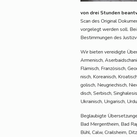
von drei Stun­den beant­
Scan des Ori­gi­nal Doku­men
vor­ge­legt wer­den soll. Be
Bestim­mun­gen des Jus­tiz­v
Wir bie­ten ver­ei­dig­te Üb
Arme­nisch, Aser­bai­dscha­nis
Flä­misch, Fran­zö­sisch, Geor­
nisch, Korea­nisch, Kroa­tisch
go­lisch, Neu­grie­chisch, Nie
disch, Ser­bisch, Sin­gha­le­si
Ukrai­nisch, Unga­risch, Urd
Beglau­big­te Über­set­zun­ge
Bad Mer­gen­theim, Bad Rap­pe
Bühl, Calw, Crails­heim, Dit