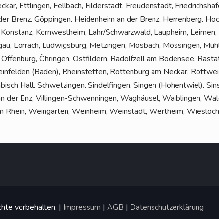
ar, Ett­lin­gen, Fell­bach, Fil­der­stadt, Freu­den­stadt, Fried­richs­ha­
 der Brenz, Göp­pin­gen, Hei­den­heim an der Brenz, Her­ren­berg, H
 Kon­stanz, Korn­west­heim, Lahr/Schwarzwald, Laup­heim, Lei­men, Le
­gäu, Lör­rach, Lud­wigs­burg, Met­zin­gen, Mos­bach, Mös­sin­gen, Mü
h, Offen­burg, Öhrin­gen, Ost­fil­dern, Radolf­zell am Boden­see, Ras­
in­fel­den (Baden), Rhein­stet­ten, Rot­ten­burg am Neckar, Rott­wei
ch Hall, Schwet­zin­gen, Sin­del­fin­gen, Sin­gen (Hoh­ent­wiel), Sins
n an der Enz, Vil­lin­gen-Schwen­nin­gen, Wag­häu­sel, Waib­lin­gen, Wa
m Rhein, Wein­gar­ten, Wein­heim, Wein­stadt, Wert­heim, Wies­loc
hte vorbehalten. |
Impressum
|
AGB
|
Datenschutzerklärung