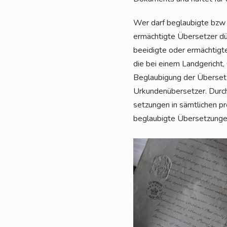
Wer darf beglau­big­te bzw a
ermäch­tig­te Über­set­zer dür
beei­dig­te oder ermäch­tig­
die bei einem Land­ge­richt, 
Beglau­bi­gung der Über­set­z
Urkun­den­über­set­zer. Durch
set­zun­gen in sämt­li­chen p
beglau­big­te Über­set­zun­g