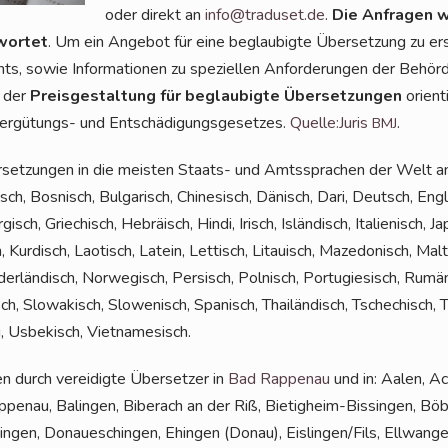
oder direkt an
info@traduset.de
.
Die Anfra­gen w
wor­tet
. Um ein Ange­bot für eine beglau­big­te Über­set­zung zu erst
ts, sowie Infor­ma­tio­nen zu spe­zi­el­len Anfor­de­run­gen der Behö
i der
Preis­ge­stal­tung für beglau­big­te Über­set­zun­gen
ori­en­
er­gü­tungs- und Ent­schä­di­gungs­ge­set­zes.
Quelle:Juris
.
BMJ
er­set­zun­gen in die meis­ten Staats- und Amts­spra­chen der Welt an:
ch, Bos­nisch, Bul­ga­risch, Chi­ne­sisch, Dänisch, Dari, Deutsch, Eng­li
gisch, Grie­chisch, Hebrä­isch, Hin­di, Irisch, Islän­disch, Ita­lie­nisch, J
, Kur­disch, Lao­tisch, Latein, Let­tisch, Litau­isch, Maze­do­nisch, Ma
­der­län­disch, Nor­we­gisch, Per­sisch, Pol­nisch, Por­tu­gie­sisch, Rum
sch, Slo­wa­kisch, Slo­we­nisch, Spa­nisch, Thai­län­disch, Tsche­chisch, Tü
u, Usbe­kisch, Vietnamesisch.
n durch ver­ei­dig­te Über­set­zer in
Bad Rap­pen­au
und in: Aalen, Ac
n­au, Balin­gen, Biber­ach an der Riß, Bie­tig­heim-Bis­sin­gen, Böb­l
­zin­gen, Donau­eschin­gen, Ehin­gen (Donau), Eislingen/Fils, Ell­wan­