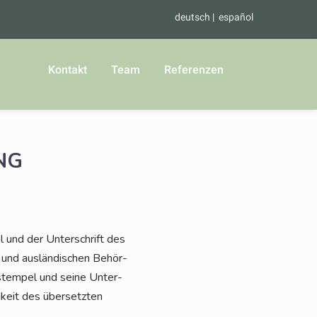
deutsch
español
Kontakt
Team
Referenzen
NG
l und der Unter­schrift des
n- und aus­län­di­schen Behör­
s­tem­pel und sei­ne Unter­
g­keit des über­setz­ten