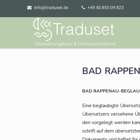
info@traduset.de
+49 40 855 09 823
BAD
RAPPEN
BAD
RAPPENAU-BEGLAU
Eine beglau­big­te Über­set­
Über­set­zers ver­se­he­ne Übe
den vor­ge­legt wer­den kann
schrift auf dem über­setz­ten
Doku­ments und haf­tet für 