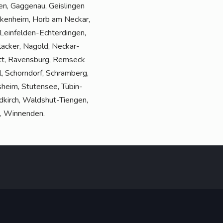
fen, Gag­ge­nau, Geis­lin­gen
ocken­heim, Horb am Neckar,
in­fel­den-Ech­ter­din­gen,
hl­acker, Nagold, Neckar­
tatt, Ravens­burg, Rems­eck
l, Schorn­dorf, Schram­berg,
­heim, Stu­ten­see, Tübin­
ld­kirch, Walds­hut-Tien­gen,
h, Winnenden.