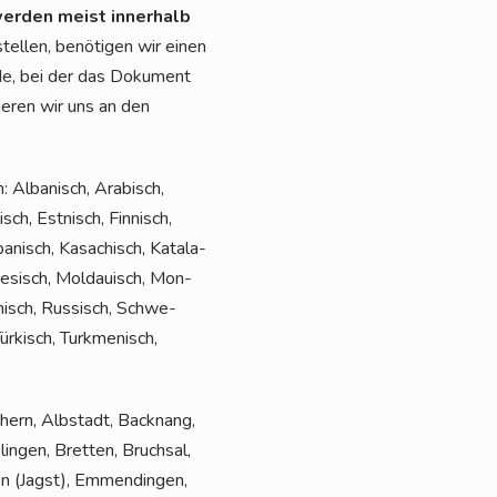
er­den meist inner­halb
el­len, benö­ti­gen wir einen
r­de, bei der das Doku­ment
tie­ren wir uns an den
 Alba­nisch, Ara­bisch,
sch, Est­nisch, Fin­nisch,
apa­nisch, Kasa­chisch, Kata­la­
l­te­sisch, Mol­dauisch, Mon­
ä­nisch, Rus­sisch, Schwe­
r­kisch, Turk­me­ni­sch,
hern, Alb­stadt, Back­nang,
in­gen, Brett­en, Bruch­sal,
gen (Jagst), Emmen­din­gen,