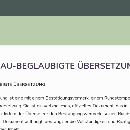
AU-BEGLAUBIGTE
ÜBERSETZU
BIGTE
ÜBERSETZUNG
zung ist eine mit einem Bestä­ti­gungs­ver­merk, einem Rund­s­tem­pe
r­set­zung. Sie ist ein ver­bind­li­ches, offi­zi­el­les Doku­ment, das i
. Indem der Über­set­zer den Bestä­ti­gungs­ver­merk, sei­nen Rund­
 Doku­ment auf­bringt, bestä­tigt er die Voll­stän­dig­keit und Rich­ti
den Inhalt.