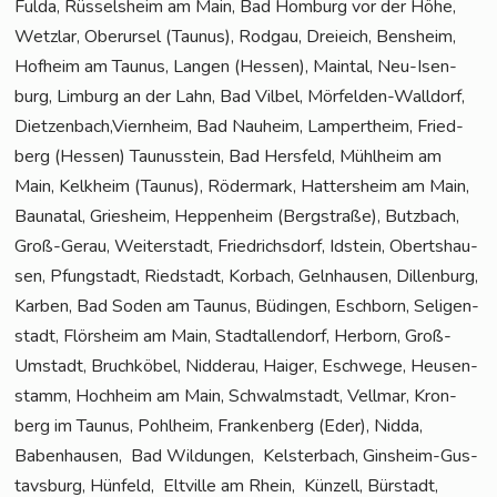
Ful­da, Rüs­sels­heim am Main, Bad Hom­burg vor der Höhe,
Wetz­lar, Ober­ur­sel (Tau­nus), Rod­gau, Drei­eich, Bens­heim,
Hof­heim am Tau­nus, Lan­gen (Hes­sen), Main­tal, Neu-Isen­
burg, Lim­burg an der Lahn, Bad Vil­bel, Mör­fel­den-Wall­dorf,
Dietzenbach,Viernheim, Bad Nau­heim, Lam­pert­heim, Fried­
berg (Hes­sen) Tau­nus­stein, Bad Hers­feld, Mühl­heim am
Main, Kelk­heim (Tau­nus), Röder­mark, Hat­ters­heim am Main,
Bau­na­tal, Gries­heim, Hep­pen­heim (Berg­stra­ße), Butz­bach,
Groß-Gerau, Wei­ter­stadt, Fried­richs­dorf, Idstein, Oberts­hau­
sen, Pfung­stadt, Ried­stadt, Kor­bach, Geln­hau­sen, Dil­len­burg,
Kar­ben, Bad Soden am Tau­nus, Büdin­gen, Esch­born, Seli­gen­
stadt, Flörs­heim am Main, Stadt­al­len­dorf, Her­born, Groß-
Umstadt, Bruch­kö­bel, Nid­der­au, Hai­ger, Esch­we­ge, Heu­sen­
stamm, Hoch­heim am Main, Schwalm­stadt, Vell­mar, Kron­
berg im Tau­nus, Pohl­heim, Fran­ken­berg (Eder), Nid­da,
Baben­hau­sen, Bad Wil­dun­gen, Kels­ter­bach, Gins­heim-Gus­
tavs­burg, Hün­feld, Elt­ville am Rhein, Kün­zell, Bür­stadt,