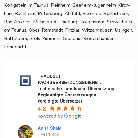
König­stein im Tau­nus, Rein­heim, See­heim-Jugenheim, Kirch­
hain, Raun­heim, Peters­berg, Als­feld, Erlen­see, Schlüch­tern,
Bad Arol­sen, Michel­stadt, Die­burg, Hof­geis­mar, Schwal­bach
am Tau­nus, Ober-Ram­stadt, Fritz­lar, Wit­zen­hau­sen, Usin­gen,
Büt­tel­born, Groß-Zim­mern, Gründau, Nie­dern­hau­sen,
Freigericht.
TRADUSET
FACHÜBERSETZUNGSDIENST.
Technische, juristische Übersetzung.
Beglaubigte Übersetzungen,
vereidigte Übersetzer
4.8
Anita Shala
4 years ago