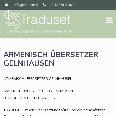
info@traduset.de
+49 40 855 09 823
ARMENISCH
ÜBERSETZER
GELNHAUSEN
ARMENISCH
ÜBERSETZER
GELNHAUSEN
AMTLICHE
ÜBERSETZUNG
GELNHAUSEN
ÜBERSETZEN
IN
GELNHAUSEN
ist ein Über­set­zungs­bü­ro und ein geschätz­ter
TRADUSET