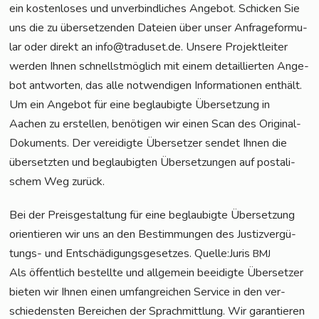
ein kos­ten­lo­ses und unver­bind­li­ches Ange­bot. Schi­cken Sie
uns die zu über­set­zen­den Datei­en über unser Anfra­ge­for­mu­
lar oder direkt an info@traduset.de. Unse­re Pro­jekt­lei­ter
wer­den Ihnen schnellst­mög­lich mit einem detail­lier­ten Ange­
bot ant­wor­ten, das alle not­wen­di­gen Infor­ma­tio­nen ent­hält.
Um ein Ange­bot für eine beglau­big­te Über­set­zung in
Aachen zu erstel­len, benö­ti­gen wir einen Scan des Ori­gi­nal-
Doku­ments. Der ver­ei­dig­te Über­set­zer sen­det Ihnen die
über­setz­ten und beglau­big­ten Über­set­zun­gen auf pos­ta­li­
schem Weg zurück.
Bei der Preis­ge­stal­tung für eine beglau­big­te Über­set­zung
ori­en­tie­ren wir uns an den Bestim­mun­gen des Jus­tiz­ver­gü­
tungs- und Ent­schä­di­gungs­ge­set­zes. Quelle:Juris
BMJ
Als öffent­lich bestell­te und all­ge­mein beei­dig­te Über­set­zer
bie­ten wir Ihnen einen umfang­rei­chen Ser­vice in den ver­
schie­dens­ten Berei­chen der Sprach­mitt­lung. Wir garan­tie­ren