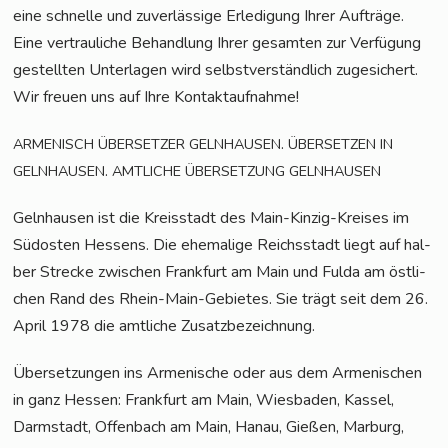
eine schnel­le und zuver­läs­si­ge Erle­di­gung Ihrer Auf­trä­ge.
Eine ver­trau­li­che Behand­lung Ihrer gesam­ten zur Ver­fü­gung
gestell­ten Unter­la­gen wird selbst­ver­ständ­lich zuge­si­chert.
Wir freu­en uns auf Ihre Kontaktaufnahme!
.
ARMENISCH
ÜBERSETZER
GELNHAUSEN
ÜBERSETZEN
IN
.
GELNHAUSEN
AMTLICHE
ÜBERSETZUNG
GELNHAUSEN
Geln­hau­sen ist die Kreis­stadt des Main-Kin­zig-Krei­ses im
Süd­os­ten Hes­sens. Die ehe­ma­li­ge Reichs­stadt liegt auf hal­
ber Stre­cke zwi­schen Frank­furt am Main und Ful­da am öst­li­
chen Rand des Rhein-Main-Gebie­tes. Sie trägt seit dem 26.
April 1978 die amt­li­che Zusatzbezeichnung.
Über­set­zun­gen ins Arme­ni­sche oder aus dem Arme­ni­schen
in ganz Hes­sen: Frank­furt am Main, Wies­ba­den, Kas­sel,
Darm­stadt, Offen­bach am Main, Hanau, Gie­ßen, Mar­burg,