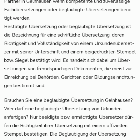
Part­ner in Geln­hau­sen wenn kom­pe­ten­te und zuver­läs­si­ge
Fach­über­set­zun­gen oder beglau­big­te Über­set­zun­gen benö­
tigt werden.
Bestä­tig­te Über­set­zung oder beglau­big­te Über­set­zung ist
die Bezeich­nung für eine schrift­li­che Über­set­zung, deren
Rich­tig­keit und Voll­stän­dig­keit von einem Urkun­den­über­set­
zer mit sei­ner Unter­schrift und einem bei­gedrück­ten Stem­pel
bzw. Sie­gel bestä­tigt wird. Es han­delt sich dabei um Über­
set­zun­gen von fremd­spra­chi­gen Doku­men­ten, die meist zur
Ein­rei­chung bei Behör­den, Gerich­ten oder Bil­dungs­ein­rich­tun­
gen bestimmt sind.
Brau­chen Sie eine beglau­big­te Über­set­zung in Geln­hau­sen?
Wer darf eine beglau­big­te Über­set­zung von Urkun­den
anfer­ti­gen? Nur beei­dig­te bzw. ermäch­tig­te Über­set­zer dür­
fen die Rich­tig­keit ihrer Über­set­zung mit einem offi­zi­el­len
Stem­pel bestä­ti­gen. Die Beglau­bi­gung der Über­set­zung