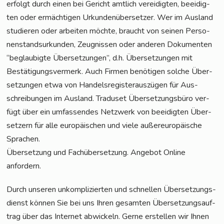
erfolgt durch einen bei Gericht amt­lich ver­ei­dig­ten, beei­dig­
ten oder ermäch­ti­gen Urkun­den­über­set­zer. Wer im Aus­land
stu­die­ren oder arbei­ten möch­te, braucht von sei­nen Per­so­
nen­stand­sur­kun­den, Zeug­nis­sen oder ande­ren Doku­men­ten
“beglau­big­te Über­set­zun­gen”, d.h. Über­set­zun­gen mit
Bestä­ti­gungs­ver­merk. Auch Fir­men benö­ti­gen sol­che Über­
set­zun­gen etwa von Han­dels­re­gis­ter­aus­zü­gen für Aus­
schrei­bun­gen im Aus­land. Tra­du­set Über­set­zungs­bü­ro ver­
fügt über ein umfas­sen­des Netz­werk von beei­dig­ten Über­
set­zern für alle euro­päi­schen und vie­le außer­eu­ro­päi­sche
Sprachen.
Über­set­zung und Fach­über­set­zung. Ange­bot Online
anfordern.
Durch unse­ren unkom­pli­zier­ten und schnel­len Über­set­zungs­
dienst kön­nen Sie bei uns Ihren gesam­ten Über­set­zungs­auf­
trag über das Inter­net abwi­ckeln. Ger­ne erstel­len wir Ihnen