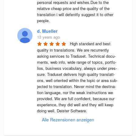
personal requests and wishes.Due to the 
relative cheap price and the quality of the 
translation i will defenitly suggest it to other 
people.
d. Mueller
13 years ago
High stan­dard and best 
qua­lity in trans­la­ti­ons. We are recur­rently 
asking ser­vices to Tra­du­set. Tech­ni­cal docu­
ments, web info, wide range of topics, port­fo­
lios, busi­ness voca­bu­lary, always under pres­
sure. Tra­du­set deli­vers high qua­lity trans­la­ti­
ons, well ori­en­ted wit­hin the topic or area sub­
jec­ted to trans­la­tion. Never mind the desti­na­
tion lan­guage, nor the weak instruc­tions we 
pro­vi­ded. We are full con­fi­dent, because our 
expe­ri­ence, they did well and they will keep 
doing well. Deis­ter Software.
Alle Rezensionen anzeigen